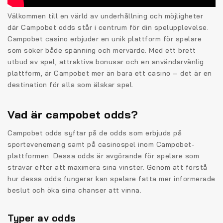
Välkommen till en värld av underhållning och möjligheter
där
Campobet odds
står i centrum för din spelupplevelse.
Campobet casino erbjuder en unik plattform för spelare
som söker både spänning och mervärde. Med ett brett
utbud av spel, attraktiva bonusar och en användarvänlig
plattform, är Campobet mer än bara ett casino – det är en
destination för alla som älskar spel.
Vad är campobet odds?
Campobet odds
syftar på de odds som erbjuds på
sportevenemang samt på casinospel inom Campobet-
plattformen. Dessa odds är avgörande för spelare som
strävar efter att maximera sina vinster. Genom att förstå
hur dessa odds fungerar kan spelare fatta mer informerade
beslut och öka sina chanser att vinna.
Typer av odds