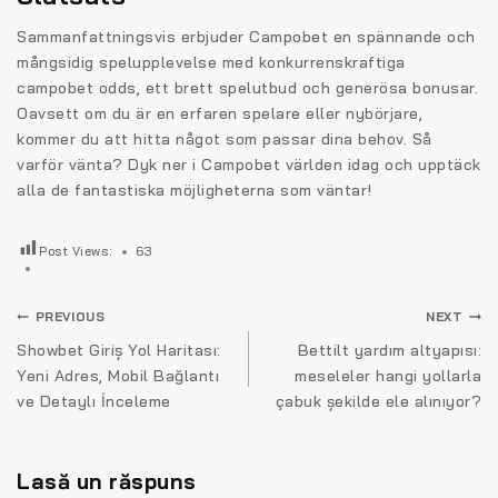
Sammanfattningsvis erbjuder Campobet en spännande och
mångsidig spelupplevelse med konkurrenskraftiga
campobet odds
, ett brett spelutbud och generösa bonusar.
Oavsett om du är en erfaren spelare eller nybörjare,
kommer du att hitta något som passar dina behov. Så
varför vänta? Dyk ner i Campobet världen idag och upptäck
alla de fantastiska möjligheterna som väntar!
Post Views:
63
Navigare
PREVIOUS
NEXT
în
Showbet Giriş Yol Haritası:
Bettilt yardım altyapısı:
Yeni Adres, Mobil Bağlantı
meseleler hangi yollarla
articole
ve Detaylı İnceleme
çabuk şekilde ele alınıyor?
Lasă un răspuns