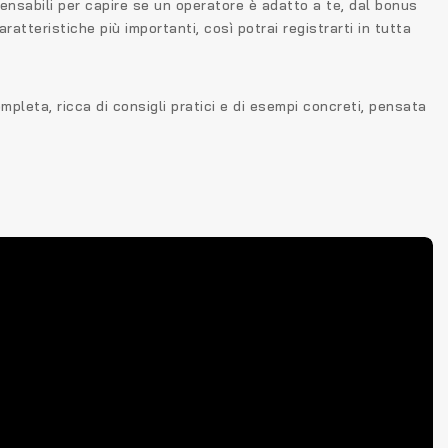
spensabili per capire se un operatore è adatto a te, dal bonus
atteristiche più importanti, così potrai registrarti in tutta
ompleta, ricca di consigli pratici e di esempi concreti, pensata