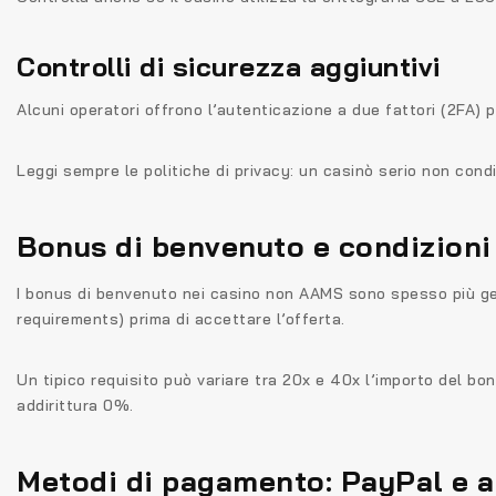
Controlli di sicurezza aggiuntivi
Alcuni operatori offrono l’autenticazione a due fattori (2FA) 
Leggi sempre le politiche di privacy: un casinò serio non condi
Bonus di benvenuto e condizion
I bonus di benvenuto nei casino non AAMS sono spesso più gener
requirements) prima di accettare l’offerta.
Un tipico requisito può variare tra 20x e 40x l’importo del bon
addirittura 0%.
Metodi di pagamento: PayPal e a