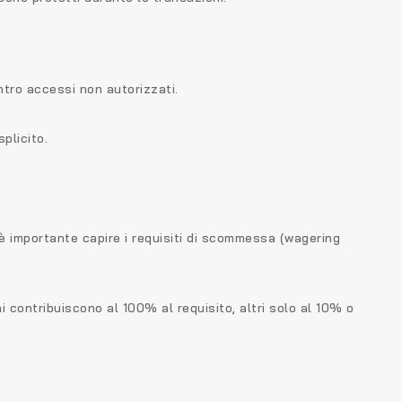
ntro accessi non autorizzati.
plicito.
 è importante capire i requisiti di scommessa (wagering
i contribuiscono al 100% al requisito, altri solo al 10% o