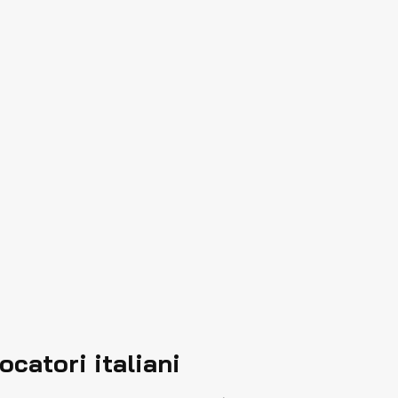
catori italiani