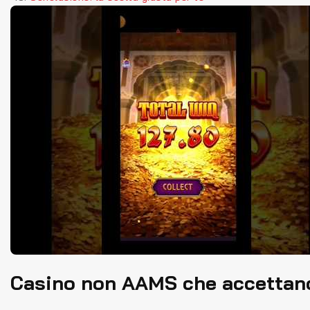
Casino non AAMS che accettano P