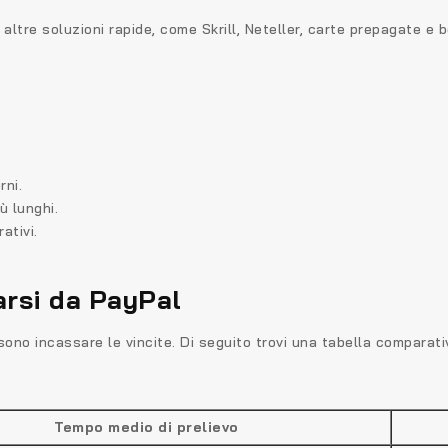
re soluzioni rapide, come Skrill, Neteller, carte prepagate e boni
rni.
ù lunghi.
ativi.
arsi da PayPal
ssono incassare le vincite. Di seguito trovi una tabella comparativ
Tempo medio di prelievo