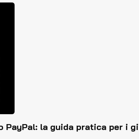
ayPal: la guida pratica per i gio