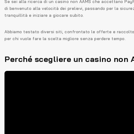
Se sei alla ricerca di un
casino non AAMS che accettano Pay
di benvenuto alla velocità dei prelievi, passando per la sicure
tranquillità e iniziare a giocare subito.
Abbiamo testato diversi siti, confrontato le offerte e raccolto 
per chi vuole fare la scelta migliore senza perdere tempo.
Perché scegliere un casino non