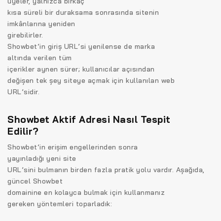
üyeler, yalnızca birkaç
kısa süreli bir duraksama sonrasında sitenin
imkânlarına yeniden
girebilirler.
Showbet’in giriş URL’si yenilense de marka
altında verilen tüm
içerikler aynen sürer; kullanıcılar açısından
değişen tek şey siteye açmak için kullanılan web
URL’sidir.
Showbet Aktif Adresi Nasıl Tespit
Edilir?
Showbet’in erişim engellerinden sonra
yayınladığı yeni site
URL’sini bulmanın birden fazla pratik yolu vardır. Aşağıda,
güncel Showbet
domainine en kolayca bulmak için kullanmanız
gereken yöntemleri toparladık: