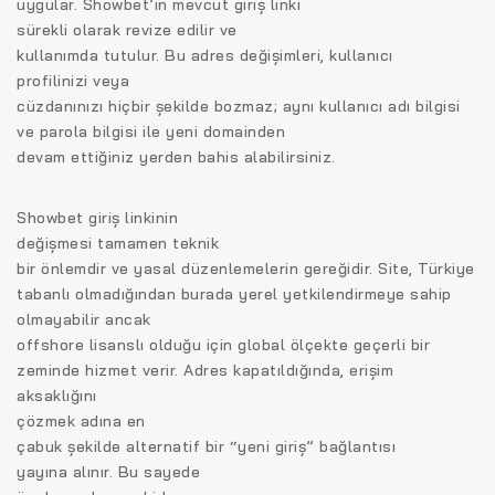
uygular. Showbet’in mevcut giriş linki
sürekli olarak revize edilir ve
kullanımda tutulur. Bu adres değişimleri, kullanıcı
profilinizi veya
cüzdanınızı hiçbir şekilde bozmaz; aynı kullanıcı adı bilgisi
ve parola bilgisi ile yeni domainden
devam ettiğiniz yerden bahis alabilirsiniz.
Showbet giriş linkinin
değişmesi tamamen teknik
bir önlemdir ve yasal düzenlemelerin gereğidir. Site, Türkiye
tabanlı olmadığından burada yerel yetkilendirmeye sahip
olmayabilir ancak
offshore lisanslı olduğu için global ölçekte geçerli bir
zeminde hizmet verir. Adres kapatıldığında, erişim
aksaklığını
çözmek adına en
çabuk şekilde alternatif bir “yeni giriş” bağlantısı
yayına alınır. Bu sayede