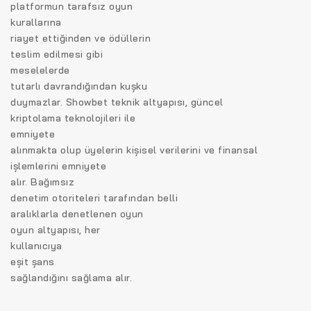
platformun tarafsız oyun
kurallarına
riayet ettiğinden ve ödüllerin
teslim edilmesi gibi
meselelerde
tutarlı davrandığından kuşku
duymazlar. Showbet teknik altyapısı, güncel
kriptolama teknolojileri ile
emniyete
alınmakta olup üyelerin kişisel verilerini ve finansal
işlemlerini emniyete
alır. Bağımsız
denetim otoriteleri tarafından belli
aralıklarla denetlenen oyun
oyun altyapısı, her
kullanıcıya
eşit şans
sağlandığını sağlama alır.