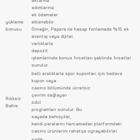
aktarma
adımlarına
ek ödemeler
yükleme
eklenebilir.
bonusu
Örneğin, Papara ile hesap fonlamada %15 ek
avantaj veya dijital
varlıklarla
depozit
işlemlerinde bonus fırsatları şeklinde fırsatlar
sunulur.
belli aralıklarla spor kuponları için bedava
kupon veya
casino bölümünde ücretsiz
çevrim sağlayan
Risksiz
ödül
Bahis
programları sunulur. Bu
sayede bahisçiler,
kendi paralarını harcamadan platformdaki
casino ürünlerini rahatça oynayabilirler.
sadık