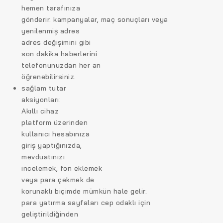
hemen tarafınıza
gönderir. kampanyalar, maç sonuçları veya
yenilenmiş adres
adres değişimini gibi
son dakika haberlerini
telefonunuzdan her an
öğrenebilirsiniz.
sağlam tutar
aksiyonları:
Akıllı cihaz
platform üzerinden
kullanıcı hesabınıza
giriş yaptığınızda,
mevduatınızı
incelemek, fon eklemek
veya para çekmek de
korunaklı biçimde mümkün hale gelir.
para yatırma sayfaları cep odaklı için
geliştirildiğinden