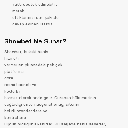
vakti destek edinebilir,
merak
ettiklerinizi seri şekilde
cevap edinebilirsiniz.
Showbet Ne Sunar?
Showbet, hukuki bahis
hizmeti
vermeyen piyasadaki pek çok
platforma
göre
resmî lisanslı ve
köklü bir
hizmet olarak önde gelir. Curacao hükümetinin
sağladığı enternasyonal onay, sitenin
belirli standartlara ve
kontrollere
uygun olduğunu kanıtlar. Bu sayede bahis severler,