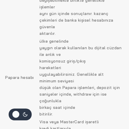
değişebilmekle birlikte genellikle
işlemler
aynı gün içinde sonuçlanır. kazanç
çekimleri de banka kişisel hesabınıza
güvenle
aktarılır.
ülke genelinde
yaygın olarak kullanılan bu dijital cüzdan
ile anlık ve
komisyonsuz giriş/çıkış
hareketleri
uygulayabilirsiniz. Genellikle alt
Papara hesabı
minimum seviyesi
düşük olan Papara işlemleri, depozit için
saniyeler içinde, withdraw için ise
çoğunlukla
birkaç saat içinde
bitirilir.
Visa veya MasterCard işaretli
kredi kartlarıyla