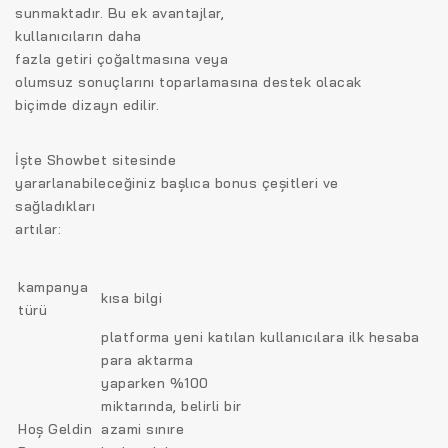
sunmaktadır. Bu ek avantajlar,
kullanıcıların daha
fazla getiri çoğaltmasına veya
olumsuz sonuçlarını toparlamasına destek olacak
biçimde dizayn edilir.
İşte Showbet sitesinde
yararlanabileceğiniz başlıca bonus çeşitleri ve
sağladıkları
artılar:
kampanya
kısa bilgi
türü
platforma yeni katılan kullanıcılara ilk hesaba
para aktarma
yaparken %100
miktarında, belirli bir
Hoş Geldin
azami sınıre