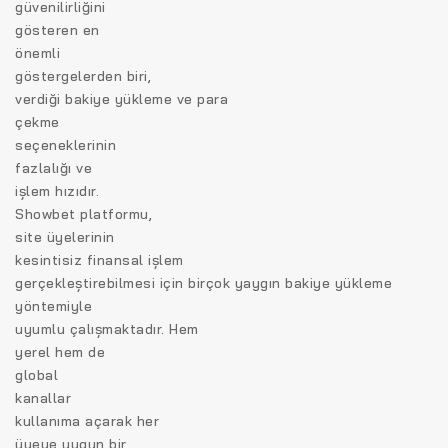
güvenilirliğini
gösteren en
önemli
göstergelerden biri,
verdiği bakiye yükleme ve para
çekme
seçeneklerinin
fazlalığı ve
işlem hızıdır.
Showbet platformu,
site üyelerinin
kesintisiz finansal işlem
gerçekleştirebilmesi için birçok yaygın bakiye yükleme
yöntemiyle
uyumlu çalışmaktadır. Hem
yerel hem de
global
kanallar
kullanıma açarak her
üyeye uygun bir