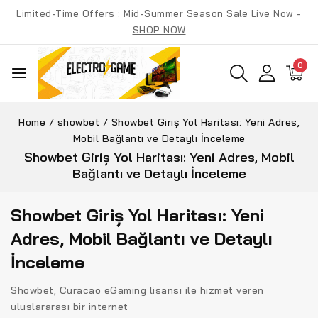
Skip
Limited-Time Offers : Mid-Summer Season Sale Live Now -
to
SHOP NOW
content
0
Home
/
showbet
/
Showbet Giriş Yol Haritası: Yeni Adres,
Mobil Bağlantı ve Detaylı İnceleme
Showbet Giriş Yol Haritası: Yeni Adres, Mobil
Bağlantı ve Detaylı İnceleme
Showbet Giriş Yol Haritası: Yeni
Adres, Mobil Bağlantı ve Detaylı
İnceleme
Showbet, Curacao eGaming lisansı ile hizmet veren
uluslararası bir internet