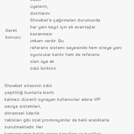
üyelerin,
dostlarını
Showbet’e çağırmaları durumunda
her yeni kayıt için ek avantajlar
davet
kazanması
bonusu
imkanı vardır. Bu
referans sistemi sayesinde hem siteye yeni
oyuncular katılır hem de referans
olan üye ek
ödül biriktirir.
Showbet sitesinin ödül
çeşitliliği bunlarla kısıtlı
kalmaz; düzenli oynayan kullanıcılar adına VIP
seviye sistemleri,
dönemsel liderlik
tabloları gibi özel promosyonlar da belli aralıklarla
sunulmaktadır. Her
kampanyanın belirli wager koşulları ve kuralları