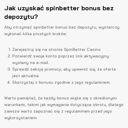
Jak uzyskać spinbetter bonus bez
depozytu?
Aby otrzymać
spinbetter bonus bez depozytu
, wystarczy
wykonać kilka prostych kroków:
Zarejestruj się na stronie SpinBetter Casino.
Potwierdź swoje konto poprzez link aktywacyjny
wysłany na e-mail.
Sprawdź sekcję promocji, aby upewnić się, że oferta
jest aktualna.
Skorzystaj z bonusu zgodnie z jego regulaminem.
Warto pamiętać, że każdy bonus wiąże się z określonymi
warunkami, takimi jak wymagania dotyczące obrotu, dlatego
zawsze warto zapoznać się z regulaminem przed jego
wykorzystaniem.