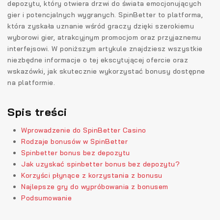
depozytu
, który otwiera drzwi do świata emocjonujących
gier i potencjalnych wygranych. SpinBetter to platforma,
która zyskała uznanie wśród graczy dzięki szerokiemu
wyborowi gier, atrakcyjnym promocjom oraz przyjaznemu
interfejsowi. W poniższym artykule znajdziesz wszystkie
niezbędne informacje o tej ekscytującej ofercie oraz
wskazówki, jak skutecznie wykorzystać bonusy dostępne
na platformie.
Spis treści
Wprowadzenie do SpinBetter Casino
Rodzaje bonusów w SpinBetter
Spinbetter bonus bez depozytu
Jak uzyskać spinbetter bonus bez depozytu?
Korzyści płynące z korzystania z bonusu
Najlepsze gry do wypróbowania z bonusem
Podsumowanie