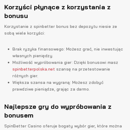
Korzyści płynące z korzystania z
bonusu
Korzystanie z
spinbetter bonus bez depozytu
niesie ze
sobą wiele korzyści:
Brak ryzyka finansowego:
Możesz grać, nie inwestując
własnych pieniędzy.
Możliwość wypróbowania gier:
Dzięki bonusowi masz
spinbetterpolska.net
szansę na przetestowanie
różnych gier.
Większa szansa na wygraną:
Możesz zdobyć
prawdziwe pieniądze, grając za darmo.
Najlepsze gry do wypróbowania z
bonusem
SpinBetter Casino oferuje bogaty wybór gier, które można