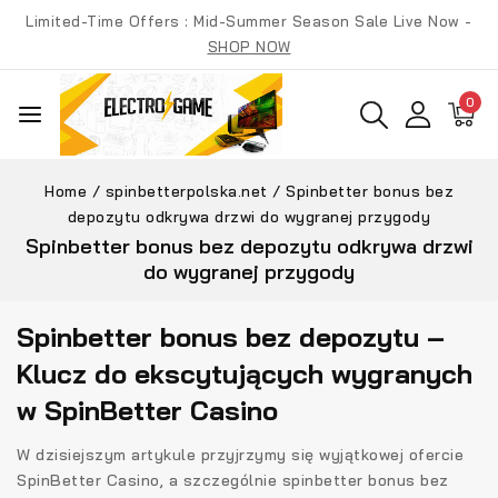
Skip
Limited-Time Offers : Mid-Summer Season Sale Live Now -
to
SHOP NOW
content
0
Home
/
spinbetterpolska.net
/
Spinbetter bonus bez
depozytu odkrywa drzwi do wygranej przygody
Spinbetter bonus bez depozytu odkrywa drzwi
do wygranej przygody
Spinbetter bonus bez depozytu –
Klucz do ekscytujących wygranych
w SpinBetter Casino
W dzisiejszym artykule przyjrzymy się wyjątkowej ofercie
SpinBetter Casino, a szczególnie
spinbetter bonus bez