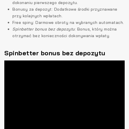
dokonaniu pierwszego depozytu.
Bonusy za depozyt:
Dodatkowe środki przyznawane
przy kolejnych wpłatach.
Free spiny:
Darmowe obroty na wybranych automatach.
Spinbetter bonus bez depozytu
:
Bonus, który można
otrzymać bez konieczności dokonywania wpłaty.
Spinbetter bonus bez depozytu