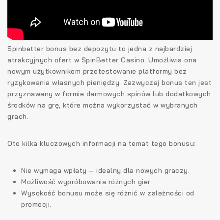
Spinbetter bonus bez depozytu
to jedna z najbardziej
atrakcyjnych ofert w SpinBetter Casino. Umożliwia ona
nowym użytkownikom przetestowanie platformy bez
ryzykowania własnych pieniędzy. Zazwyczaj bonus ten jest
przyznawany w formie darmowych spinów lub dodatkowych
środków na grę, które można wykorzystać w wybranych
grach.
Oto kilka kluczowych informacji na temat tego bonusu:
Nie wymaga wpłaty – idealny dla nowych graczy.
Możliwość wypróbowania różnych gier.
Wysokość bonusu może się różnić w zależności od
promocji.