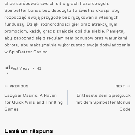
chce spróbować swoich sił w grach hazardowych.
Spinbetter bonus bez depozytu
to świetna okazja, aby
rozpocząć swoją przygodę bez ryzykowania własnych
funduszy. Dzięki różnorodności gier oraz atrakcyjnym
promocjom, każdy gracz znajdzie coś dla siebie. Pamiętaj,
aby zapoznać się z regulaminem bonusów oraz warunkami
obrotu, aby maksymalnie wykorzystać swoje doświadczenia
w SpinBetter Casino.
Post Views:
42
Navigare
PREVIOUS
NEXT
în
Lazybar Casino: A Haven
Entfessle dein Spielglück
for Quick Wins and Thrilling
mit dem Spinbetter Bonus
articole
Games
Code
Lasă un răspuns