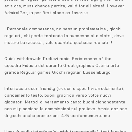
at slots, must change partita, valid for all sites!! However,
AdmiralBet, is per first place as favorite.
! Personale competente, no nessun problematica , giochi
regolari , chi perde tentando la successo alle slots , deve
mutare bazzecola , vale quantita qualsiasi rso siti !!
Quick withdrawals Prelievi rapidi Seriousness of the
squadra Fiducia del carente Great graphics Ottima arte
grafica Regular games Giochi regolari Lussemburgo
Interfaccia user-friendly (ok con dispositivi arredamento),
caricamento lesto, buoni gratifica verso volte nuovi
giocatori. Metodi di versamento tanto buoni ciononostante
non mi piacciono le commissioni sul prelievo. Ampia opzione
di giochi anche promozioni. 4/5 conformemente me
User-friendly interface(ok with trasportabile), fast loading,