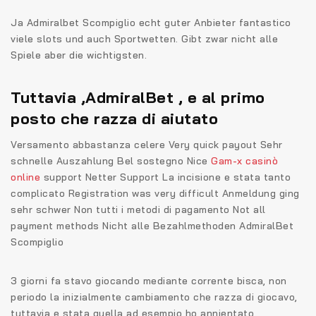
Ja Admiralbet Scompiglio echt guter Anbieter fantastico
viele slots und auch Sportwetten. Gibt zwar nicht alle
Spiele aber die wichtigsten.
Tuttavia ,AdmiralBet , e al primo
posto che razza di aiutato
Versamento abbastanza celere Very quick payout Sehr
schnelle Auszahlung Bel sostegno Nice
Gam-x casinò
online
support Netter Support La incisione e stata tanto
complicato Registration was very difficult Anmeldung ging
sehr schwer Non tutti i metodi di pagamento Not all
payment methods Nicht alle Bezahlmethoden AdmiralBet
Scompiglio
3 giorni fa stavo giocando mediante corrente bisca, non
periodo la inizialmente cambiamento che razza di giocavo,
tuttavia e stata quella ad esempio ho annientato,