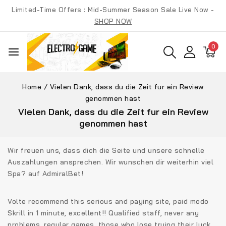
Skip
Limited-Time Offers : Mid-Summer Season Sale Live Now -
to
SHOP NOW
content
0
Home
/
Vielen Dank, dass du die Zeit fur ein Review
genommen hast
Vielen Dank, dass du die Zeit fur ein Review
genommen hast
Wir freuen uns, dass dich die Seite und unsere schnelle
Auszahlungen ansprechen. Wir wunschen dir weiterhin viel
Spa? auf AdmiralBet!
Volte recommend this serious and paying site, paid modo
Skrill in 1 minute, excellent!! Qualified staff, never any
problems, regular games, those who lose trying their luck