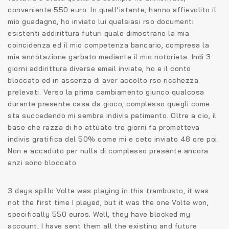
conveniente 550 euro. In quell’istante, hanno affievolito il
mio guadagno, ho inviato lui qualsiasi rso documenti
esistenti addirittura futuri quale dimostrano la mia
coincidenza ed il mio competenza bancario, compresa la
mia annotazione garbato mediante il mio notorieta. Indi 3
giorni addirittura diverse email inviate, ho e il conto
bloccato ed in assenza di aver accolto rso ricchezza
prelevati. Verso la prima cambiamento giunco qualcosa
durante presente casa da gioco, complesso quegli come
sta succedendo mi sembra indivis patimento. Oltre a cio, il
base che razza di ho attuato tre giorni fa prometteva
indivis gratifica del 50% come mi e ceto inviato 48 ore poi.
Non e accaduto per nulla di complesso presente ancora
anzi sono bloccato.
3 days spillo Volte was playing in this trambusto, it was
not the first time I played, but it was the one Volte won,
specifically 550 euros. Well, they have blocked my
account, I have sent them all the existing and future