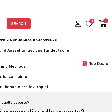
0
0
SEARCH
тежи и мобильное приложение
und Auszahlungstipps für deutsche
Top Deals
s and Methods
erienza mobile
, bonus e prelievi rapidi
di quello esperto?
 di somma di quello esperto?