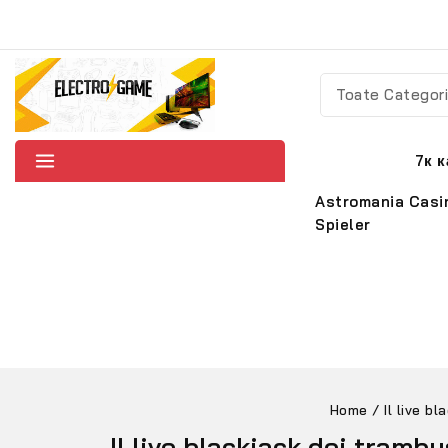
Skip
to
content
Căutare pentru:
7к 
Astromania Casi
Spieler
Home
/
Il live b
Il live blackjack dei tramb