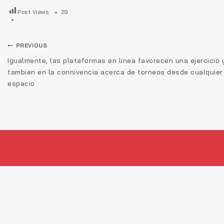
Post Views:
29
Navigare
PREVIOUS
Igualmente, las plataformas en linea favorecen una ejercicio 
în
tambien en la connivencia acerca de torneos desde cualquier
articole
espacio