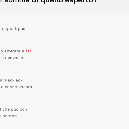
e tipo di puo
uo alterare a
fai
ne convenire
 a blackjack
 le norme ancora
il che puo con
giocatori