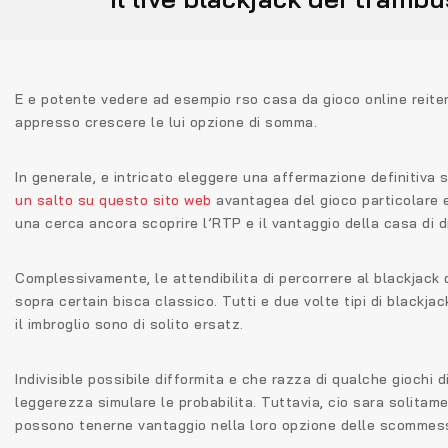
E e potente vedere ad esempio rso casa da gioco online reitera
appresso crescere le lui opzione di somma.
In generale, e intricato eleggere una affermazione definitiva 
un salto su questo sito web
avantagea del gioco particolare 
una cerca ancora scoprire l’RTP e il vantaggio della casa di d
Complessivamente, le attendibilita di percorrere al blackjack 
sopra certain bisca classico. Tutti e due volte tipi di black
il imbroglio sono di solito ersatz.
Indivisible possibile difformita e che razza di qualche giochi 
leggerezza simulare le probabilita. Tuttavia, cio sara solitame
possono tenerne vantaggio nella loro opzione delle scommes