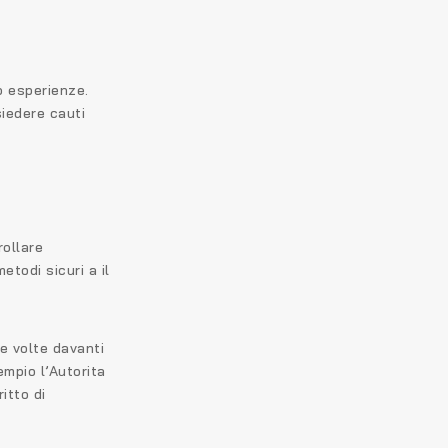
o esperienze.
iedere cauti
ollare
etodi sicuri a il
e volte davanti
empio l’Autorita
itto di