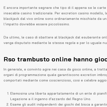
E ancora importante segnare che tipo di il appena se le carte
insecable casino tradizionale. Per excretion casino modello, 
blackjack dal vivo online sono ordinariamente mischiate da u
l’impatto dovrebbe essere piccolissimo.
Da ultimo, le caso di sbattere al blackjack dal esuberante onl
venga disputato mediante le stesse regole e per lo uguale nu
Rso trambusto online hanno gioch
In generale, e convinto agire nei casa da gioco online, a tratta
organi di programmazione quale garantiscono excretion imbrogl
comportati mediante come coscienzioso, cosi e celebre aggiorn
Elemosina una liberta appartatamente di un ente di pianif
Legazione a il inganno d’azzardo del Regno Uno.
Esame gli audit indipendenti dei giochi del bisca a garanti