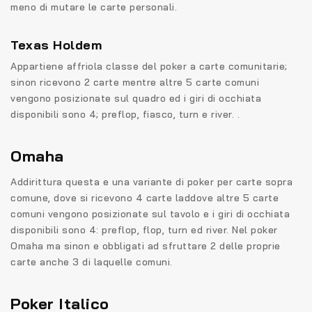
meno di mutare le carte personali.
Texas Holdem
Appartiene affriola classe del poker a carte comunitarie;
sinon ricevono 2 carte mentre altre 5 carte comuni
vengono posizionate sul quadro ed i giri di occhiata
disponibili sono 4; preflop, fiasco, turn e river. .
Omaha
Addirittura questa e una variante di poker per carte sopra
comune, dove si ricevono 4 carte laddove altre 5 carte
comuni vengono posizionate sul tavolo e i giri di occhiata
disponibili sono 4: preflop, flop, turn ed river. Nel poker
Omaha ma sinon e obbligati ad sfruttare 2 delle proprie
carte anche 3 di laquelle comuni.
Poker Italico