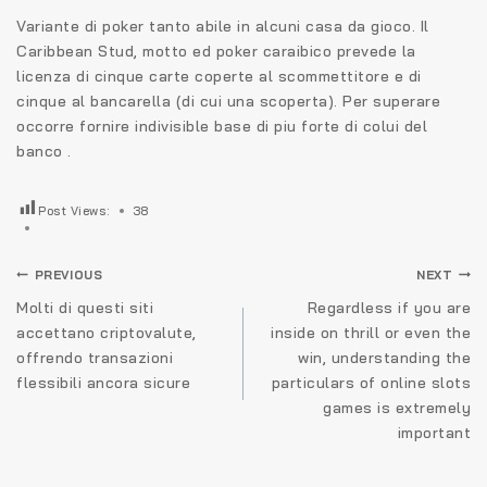
Variante di poker tanto abile in alcuni casa da gioco. Il
Caribbean Stud, motto ed poker caraibico prevede la
licenza di cinque carte coperte al scommettitore e di
cinque al bancarella (di cui una scoperta). Per superare
occorre fornire indivisible base di piu forte di colui del
banco .
Post Views:
38
Navigare
PREVIOUS
NEXT
în
Molti di questi siti
Regardless if you are
accettano criptovalute,
inside on thrill or even the
articole
offrendo transazioni
win, understanding the
flessibili ancora sicure
particulars of online slots
games is extremely
important