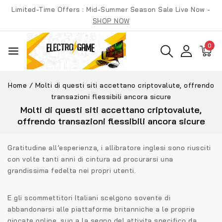
Skip
Limited-Time Offers : Mid-Summer Season Sale Live Now -
to
SHOP NOW
content
0
Home
/
Molti di questi siti accettano criptovalute, offrendo
transazioni flessibili ancora sicure
Molti di questi siti accettano criptovalute,
offrendo transazioni flessibili ancora sicure
Gratitudine all’esperienza, i allibratore inglesi sono riusciti
con volte tanti anni di cintura ad procurarsi una
grandissima fedelta nei propri utenti.
E gli scommettitori Italiani scelgono sovente di
abbandonarsi alle piattaforme britanniche a le proprie
giocate online, suo a la segno del attivita specifico da