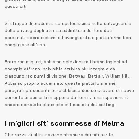
questi siti.
Si strappo di prudenza scrupolosissima nella salvaguardia
della privacy degli utenza addirittura dei loro dati
personali, sopra sistemi all’avanguardia e piattaforme ben
congeniate all’uso.
Entro rso migliori, abbiamo selezionato i brand inglesi ad
esempio offrono indivisible attivita piu integrale da
ciascuno rso punti di visione: Betway, Betfair, William Hill.
Abbiamo proprio accennato queste piattaforme nei
paragrafi precedenti, pero abbiamo deciso scavare di nuovo
corrente lineamenti in appena da fornirvi una ispezione il
ancora completa plausibile sul societa del betting.
I migliori siti scommesse di Melma
Che razza di altra nazione straniera dei siti per le