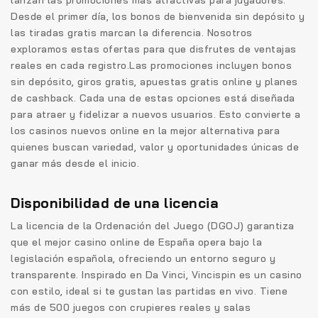
Desde el primer día, los bonos de bienvenida sin depósito y
las tiradas gratis marcan la diferencia. Nosotros
exploramos estas ofertas para que disfrutes de ventajas
reales en cada registro.Las promociones incluyen bonos
sin depósito, giros gratis, apuestas gratis online y planes
de cashback. Cada una de estas opciones está diseñada
para atraer y fidelizar a nuevos usuarios. Esto convierte a
los casinos nuevos online en la mejor alternativa para
quienes buscan variedad, valor y oportunidades únicas de
ganar más desde el inicio.
Disponibilidad de una licencia
La licencia de la Ordenación del Juego (DGOJ) garantiza
que el mejor casino online de España opera bajo la
legislación española, ofreciendo un entorno seguro y
transparente. Inspirado en Da Vinci, Vincispin es un casino
con estilo, ideal si te gustan las partidas en vivo. Tiene
más de 500 juegos con crupieres reales y salas