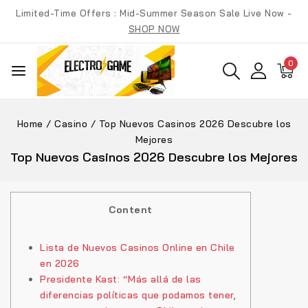
Skip
Limited-Time Offers : Mid-Summer Season Sale Live Now -
to
SHOP NOW
content
0
Home
/
Casino
/
Top Nuevos Casinos 2026 Descubre los
Mejores
Top Nuevos Casinos 2026 Descubre los Mejores
Content
Lista de Nuevos Casinos Online en Chile
en 2026
Presidente Kast: “Más allá de las
diferencias políticas que podamos tener,