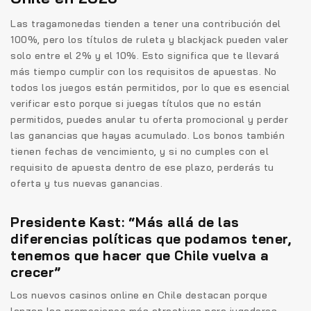
Las tragamonedas tienden a tener una contribución del
100%, pero los títulos de ruleta y blackjack pueden valer
solo entre el 2% y el 10%. Esto significa que te llevará
más tiempo cumplir con los requisitos de apuestas. No
todos los juegos están permitidos, por lo que es esencial
verificar esto porque si juegas títulos que no están
permitidos, puedes anular tu oferta promocional y perder
las ganancias que hayas acumulado. Los bonos también
tienen fechas de vencimiento, y si no cumples con el
requisito de apuesta dentro de ese plazo, perderás tu
oferta y tus nuevas ganancias.
Presidente Kast: “Más allá de las
diferencias políticas que podamos tener,
tenemos que hacer que Chile vuelva a
crecer”
Los nuevos casinos online en Chile destacan porque
lanzan las promociones más atractivas para jugadores.