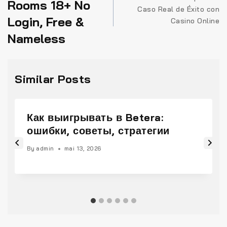
articole
Rooms 18+ No
Caso Real de Éxito con
Login, Free &
Casino Online
Nameless
Similar Posts
Как выигрывать в Betera:
ошибки, советы, стратегии
By
admin
mai 13, 2026