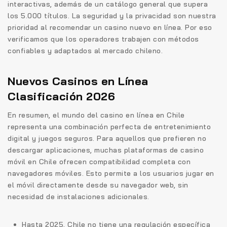
interactivas, además de un catálogo general que supera
los 5.000 títulos. La seguridad y la privacidad son nuestra
prioridad al recomendar un casino nuevo en línea. Por eso
verificamos que los operadores trabajen con métodos
confiables y adaptados al mercado chileno.
Nuevos Casinos en Línea
Clasificación 2026
En resumen, el mundo del casino en línea en Chile
representa una combinación perfecta de entretenimiento
digital y juegos seguros. Para aquellos que prefieren no
descargar aplicaciones, muchas plataformas de casino
móvil en Chile ofrecen compatibilidad completa con
navegadores móviles. Esto permite a los usuarios jugar en
el móvil directamente desde su navegador web, sin
necesidad de instalaciones adicionales.
Hasta 2025, Chile no tiene una regulación específica