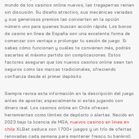
mundo de los casinos online nuevos, las tragaperras reinan
sin discusión. Su diseño atractivo, sus mecánicas variadas
y sus generosos premios las convierten en la opción
número uno para quienes buscan acción rápida. Los bonos
de casino en línea de España son una excelente forma de
comenzar con ventaja o prolongar tu sesión de juego. Si
sabes cómo funcionan y cuáles te convienen más, podrás
sacarles el máximo partido sin complicaciones. Estos
factores aseguran que los nuevos casinos online sean tan
seguros como las marcas tradicionales, ofreciendo
confianza desde el primer depósito.
Siempre revisa esta información en la descripción del juego
antes de apostar, especialmente si estás jugando con
dinero real. Los casinos online en Chile ofrecen
herramientas como límites de depósito o alertas. Nacido en
2023 bajo la licencia de MGA,
nuevos casinos en linea en
chile
XLBet seduce con 1.700+ juegos y un trío de ofertas
renovadas cada semana para mantener fresco tu bankroll.