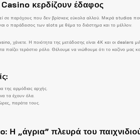
e Casino κερδίζουν έδαφος
ωθεί σε παρόχους που δεν βρίσκεις εύκολα αλλού. Μικρά studios π
ι ο παράδεισος των slots με θέμα το διάστημα και το μέλλον.
asino, χάνετε. Η ποιότητα της μετάδοσης είναι 4K και οι dealers μ
α παίζει τεράστιο ρόλο. Θέλουμε να νιώθουμε ότι το καζίνο μας κα
ίς:
μα της αρμόδιας αρχής.
να τα έχουν όλα.
ώρες, παράτα τους.
: Η „άγρια” πλευρά του παιχνιδιού