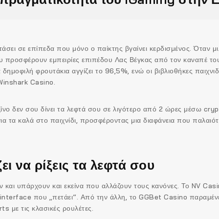
τάσει σε επίπεδα που μόνο ο παίκτης βγαίνει κερδισμένος. Όταν μι
υ προσφέρουν εμπειρίες επιπέδου Λας Βέγκας από τον καναπέ του
 δημοφιλή φρουτάκια αγγίζει το 96,5%, ενώ οι βιβλιοθήκες παιχνι
Winshark Casino.
αζίνο δεν σου δίνει τα λεφτά σου σε λιγότερο από 2 ώρες μέσω cryp
για τα καλά στο παιχνίδι, προσφέροντας μια διαφάνεια που παλαιό
ει να ρίξεις τα λεφτά σου
και υπάρχουν και εκείνα που αλλάζουν τους κανόνες. Το NV Casin
 interface που „πετάει”. Από την άλλη, το GGBet Casino παραμέν
s με τις κλασικές ρουλέτες.