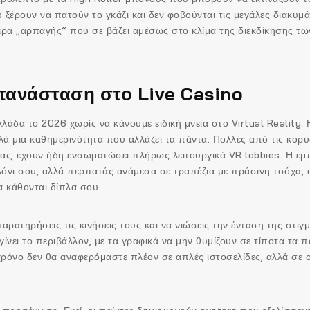
ξέρουν να πατούν το γκάζι και δεν φοβούνται τις μεγάλες διακυμά
αιρα „αρπαγής” που σε βάζει αμέσως στο κλίμα της διεκδίκησης τ
επανάσταση στο Live Casino
λάδα το 2026 χωρίς να κάνουμε ειδική μνεία στο Virtual Reality. 
λά μια καθημερινότητα που αλλάζει τα πάντα. Πολλές από τις κορυ
ας, έχουν ήδη ενσωματώσει πλήρως λειτουργικά VR lobbies. Η εμπε
αλόνι σου, αλλά περπατάς ανάμεσα σε τραπέζια με πράσινη τσόχα, 
α κάθονται δίπλα σου.
ρατηρήσεις τις κινήσεις τους και να νιώσεις την ένταση της στιγμ
γίνει το περιβάλλον, με τα γραφικά να μην θυμίζουν σε τίποτα τα π
 χρόνο δεν θα αναφερόμαστε πλέον σε απλές ιστοσελίδες, αλλά σε