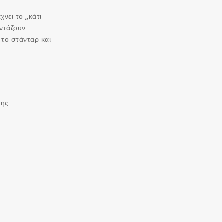
χνει το „κάτι
ντάζουν
ν το στάνταρ και
ψης