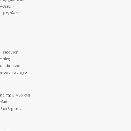
νσεις. Η
ων μεγάλων
Η εικονική
φαίες
ιρία είναι
ακούς τον ήχο
ής πριν γυρίσει
αλιά
 ολόκληρους