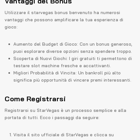
Vantaggi del Bonus
Utilizzare il
starvegas bonus benvenuto
ha numerosi
vantaggi che possono amplificare la tua esperienza di
gioco:
Aumento del Budget di Gioco
: Con un bonus generoso,
puoi esplorare diverse opzioni senza spendere troppo.
Scoperta di Nuovi Giochi
: I giri gratuiti ti permettono di
testare slot machine fresche e accattivanti.
Migliori Probabilità di Vincita
: Un bankroll più alto
significa più opportunità di vincere premi interessanti.
Come Registrarsi
Registrarsi su StarVegas è un processo semplice e alla
portata di tutti. Ecco i passaggi da seguire:
Visita il sito ufficiale di StarVegas e clicca su