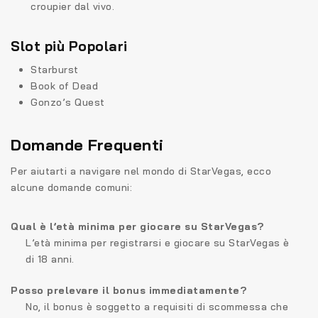
croupier dal vivo.
Slot più Popolari
Starburst
Book of Dead
Gonzo’s Quest
Domande Frequenti
Per aiutarti a navigare nel mondo di StarVegas, ecco
alcune domande comuni:
Qual è l’età minima per giocare su StarVegas?
L’età minima per registrarsi e giocare su StarVegas è
di 18 anni.
Posso prelevare il bonus immediatamente?
No, il bonus è soggetto a requisiti di scommessa che