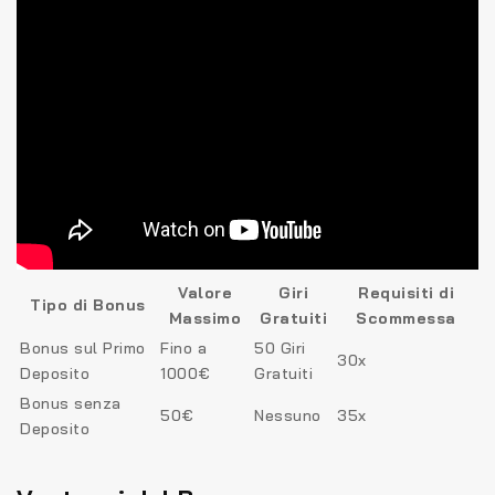
Valore
Giri
Requisiti di
Tipo di Bonus
Massimo
Gratuiti
Scommessa
Bonus sul Primo
Fino a
50 Giri
30x
Deposito
1000€
Gratuiti
Bonus senza
50€
Nessuno
35x
Deposito