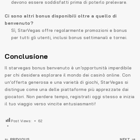
devono essere soddisfatti prima di poterlo prelevare.
Ci sono altri bonus disponibili oltre a quello di
benvenuto?
Sì, StarVegas offre regolarmente promozioni e bonus
per tutti gli utenti, inclusi bonus settimanali e tornei.
Conclusione
Il
starvegas bonus benvenuto
è un’opportunità imperdibile
per chi desidera esplorare il mondo dei casinò online. Con
un’offerta generosa e una varietà di giochi, StarVegas si
distingue come una delle piattaforme più apprezzate dai
giocatori. Non perdere tempo, registrati oggi stesso e inizia
il tuo viaggio verso vincite entusiasmanti!
Post Views:
62
Navigare
PREVIOUS
NEXT