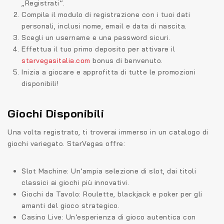
„Registrati”.
Compila il modulo di registrazione con i tuoi dati
personali, inclusi nome, email e data di nascita.
Scegli un username e una password sicuri.
Effettua il tuo primo deposito per attivare il
starvegasitalia.com
bonus di benvenuto
.
Inizia a giocare e approfitta di tutte le promozioni
disponibili!
Giochi Disponibili
Una volta registrato, ti troverai immerso in un catalogo di
giochi variegato. StarVegas offre:
Slot Machine
: Un’ampia selezione di slot, dai titoli
classici ai giochi più innovativi.
Giochi da Tavolo
: Roulette, blackjack e poker per gli
amanti del gioco strategico.
Casino Live
: Un’esperienza di gioco autentica con