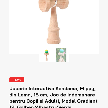
Produse
-49%
la
Jucarie Interactiva Kendama, Flippy,
vanzare
din Lemn, 18 cm, Joc de Indemanare
pentru Copii si Adulti, Model Gradient
12, Galben/Albastru/Verde