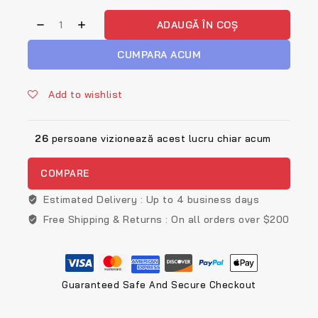
fost:
289lei.
Cantitate
300lei.
ADAUGĂ ÎN COȘ
Controller
Sony
CUMPARA ACUM
Dualshock
4
Add to wishlist
v2
pentru
PlayStation
26
persoane vizionează acest lucru chiar acum
4,
Gold
COMPARE
Estimated Delivery :
Up to 4 business days
Free Shipping & Returns :
On all orders over $200
Guaranteed Safe And Secure Checkout