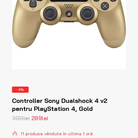
Produse
-4%
la
Controller Sony Dualshock 4 v2
vanzare
pentru PlayStation 4, Gold
Prețul
Prețul
300
lei
289
lei
inițial
curent
a
este:
11 produse vândute în ultima 1 oră