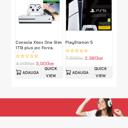
Microsoft Windows 10
vanzare
vanzare
Pro
Consola Xbox One Slim
PlayStation 5
1TB plus joc Forza
Horizon 3
Prețul
Prețul
0
7,000
lei
2,380
lei
din
Prețul
Prețul
inițial
curent
0
4,000
lei
3,000
lei
5
din
inițial
curent
a
este:
QUICK
QUICK
5
ADAUGA
ADAUGA
a
este:
fost:
2,380lei.
VIEW
VIEW
fost:
3,000lei.
7,000lei.
IN COS
IN COS
4,000lei.