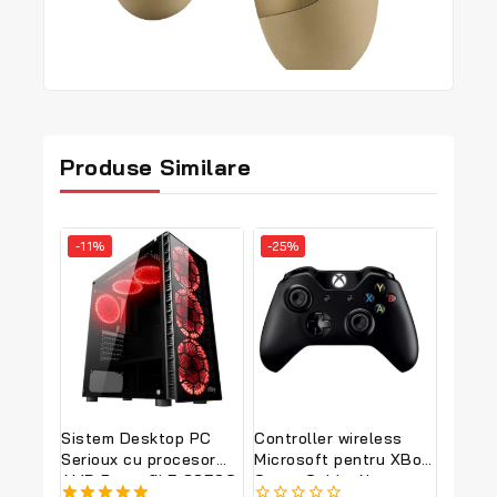
Produse Similare
Produse
Produse
-11%
-25%
la
la
vanzare
vanzare
Sistem Desktop PC
Controller wireless
Serioux cu procesor
Microsoft pentru XBox
AMD Ryzen™ 5 3350G
One + Cablu, Negru