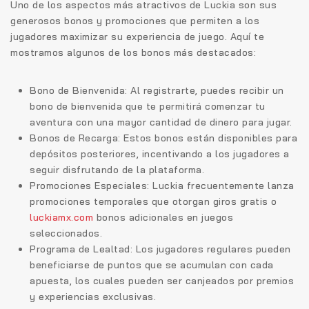
Uno de los aspectos más atractivos de Luckia son sus
generosos bonos y promociones que permiten a los
jugadores maximizar su experiencia de juego. Aquí te
mostramos algunos de los bonos más destacados:
Bono de Bienvenida:
Al registrarte, puedes recibir un
bono de bienvenida que te permitirá comenzar tu
aventura con una mayor cantidad de dinero para jugar.
Bonos de Recarga:
Estos bonos están disponibles para
depósitos posteriores, incentivando a los jugadores a
seguir disfrutando de la plataforma.
Promociones Especiales:
Luckia frecuentemente lanza
promociones temporales que otorgan giros gratis o
luckiamx.com
bonos adicionales en juegos
seleccionados.
Programa de Lealtad:
Los jugadores regulares pueden
beneficiarse de puntos que se acumulan con cada
apuesta, los cuales pueden ser canjeados por premios
y experiencias exclusivas.