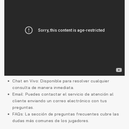
Chat en Vivo:
Disponible para resolver cualquier
consulta de manera inmediata.
Email:
Puedes contactar el servicio de atención al
cliente enviando un correo electrónico con tus
preguntas.
FAQs:
La sección de preguntas frecuentes cubre las
dudas más comunes de los jugadores.