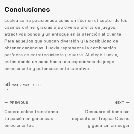
Conclusiones
Luckia se ha posicionado como un líder en el sector de los
casinos online, gracias a su diversa oferta de juegos,
atractivos bonos y un enfoque en la atención al cliente.
Para aquellos que buscan diversión y la posibilidad de
obtener ganancias, Luckia representa la combinación
perfecta de entretenimiento y suerte. Al elegir Luckia,
estás dando un paso hacia una experiencia de juego
emocionante y potencialmente lucrativa.
Post Views:
50
Navigare
PREVIOUS
NEXT
în
Codere online transforma
Descubre el bono sin
tu pasión en ganancias
depósito en Tropica Casino
articole
emocionantes
y gana sin arriesgar