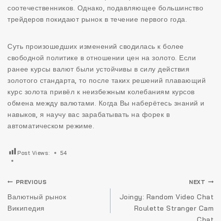
соотечественников. Однако, подавляющее большинство
трейдеров покидают рынок в течение первого года.
Суть произошедших изменений сводилась к более
свободной политике в отношении цен на золото. Если
ранее курсы валют были устойчивы в силу действия
золотого стандарта, то после таких решений плавающий
курс золота привёл к неизбежным колебаниям курсов
обмена между валютами. Когда Вы наберётесь знаний и
навыков, я научу вас зарабатывать на форек в
автоматическом режиме.
Post Views:
54
Navigare
PREVIOUS
NEXT
în
Валютный рынок
Joingy: Random Video Chat
Википедия
Roulette Stranger Cam
articole
Chat