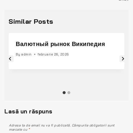
Similar Posts
Валютный рынок Википедия
By
admin
februarie 26, 2026
Lasă un răspuns
Adresa ta de email nu va fi publicată.
Câmpurile obligatorii sunt
marcate cu
*