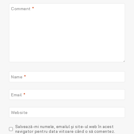
Comment
*
Name
*
Email
*
Website
Salvează-mi numele, emailul și site-ul web în acest
navigator pentru data viitoare când o să comentez.