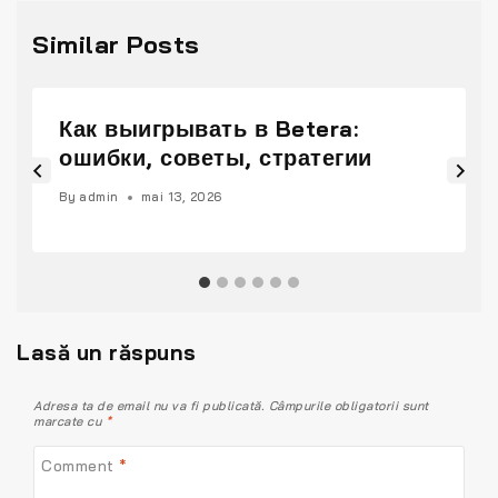
Similar Posts
Как выигрывать в Betera:
ошибки, советы, стратегии
By
admin
mai 13, 2026
Lasă un răspuns
Adresa ta de email nu va fi publicată.
Câmpurile obligatorii sunt
marcate cu
*
Comment
*