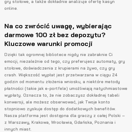
gry stołowe, a także dokładnie analizuje ofertę kasyn
online.
Na co zwrócić uwagę, wybierając
darmowe 100 zł bez depozytu?
Kluczowe warunki promocji
Dzięki tak ogromnej bibliotece nigdy nie zabraknie Ci
emocji, niezależnie od tego, czy preferujesz automaty, gry
stołowe, doświadczenia z krupierami na żywo, czy gry
crash. Większość wypłat jest przetwarzana w ciągu 24
godzin od momentu złożenia wniosku, a niektóre metody
płatności (takie jak e-portfele) umożliwiają natychmiastowe
wypłaty. Oznacza to, że nie zobaczysz dokładnej tabeli
konwersji, ale możesz obserwować, jak Twoje konto
stopniowo zyskuje dostęp do dodatkowych benefitów.
Nasza platforma jest dostępna dla graczy z całej Polski –
z Warszawy, Krakowa, Wrocławia, Gdańska, Poznania i
innych miast.