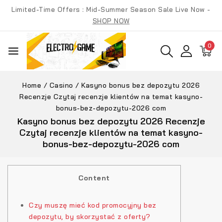
Skip
Limited-Time Offers : Mid-Summer Season Sale Live Now -
to
SHOP NOW
content
0
Home
/
Casino
/
Kasyno bonus bez depozytu 2026
Recenzje Czytaj recenzje klientów na temat kasyno-
bonus-bez-depozytu-2026 com
Kasyno bonus bez depozytu 2026 Recenzje
Czytaj recenzje klientów na temat kasyno-
bonus-bez-depozytu-2026 com
Content
Czy muszę mieć kod promocyjny bez
depozytu, by skorzystać z oferty?