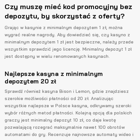
Czy muszę mieć kod promocyjny bez
depozytu, by skorzystać z oferty?
Grając w kasynie z minimalnym depozytem 1 zł, można
wygrać realne nagrody. Aby dowiedzieć się, czy kasyno z
minimalnym depozytem 1 zł jest bezpieczne, należy przede
wszystkim sprawdzić jego licencję. Minimalny depozyt 1 zł
jest dostępny w wielu renomowanych kasynach.
Najlepsze kasyna z minimalnym
depozytem 20 zł
Sprawdź również kasyna Bison i Lemon, gdzie znajdziesz
szerokie możliwości płatności od 20 zł. Analizując
wszystkie najlepsze w Polsce kasyna, odkrywamy szeroki
wybór różnych metod płatności. Kolejną opcją dla polskich
graczy jest minimalny depozyt 10 zł, co daje kwotę
pozwalającą rozegrać maksymalnie nawet 100 obrotów
automatami do gry. Recenzuje najnowsze automaty wideo i