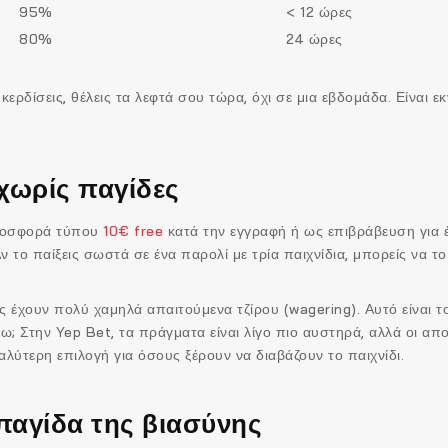
95%
< 12 ώρες
80%
24 ώρες
ερδίσεις, θέλεις τα λεφτά σου τώρα, όχι σε μια εβδομάδα. Είναι εκ
 χωρίς παγίδες
 προσφορά τύπου
10€ free
κατά την εγγραφή ή ως επιβράβευση για 
 το παίξεις σωστά σε ένα παρολί με τρία παιχνίδια, μπορείς να το
 έχουν πολύ χαμηλά απαιτούμενα τζίρου (wagering). Αυτό είναι το κ
; Στην Yep Bet, τα πράγματα είναι λίγο πιο αυστηρά, αλλά οι απ
αλύτερη επιλογή για όσους ξέρουν να διαβάζουν το παιχνίδι.
παγίδα της βιασύνης