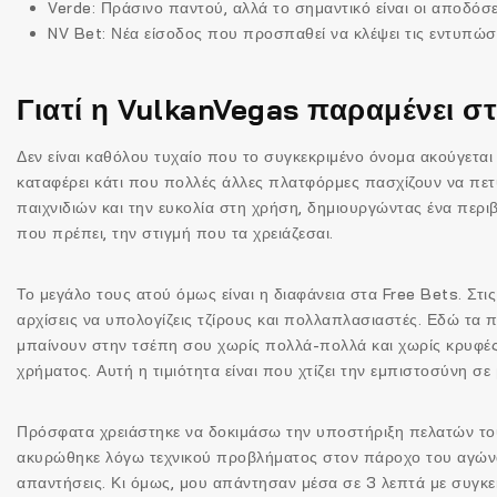
Verde: Πράσινο παντού, αλλά το σημαντικό είναι οι αποδόσε
NV Bet: Νέα είσοδος που προσπαθεί να κλέψει τις εντυπώσ
Γιατί η VulkanVegas παραμένει 
Δεν είναι καθόλου τυχαίο που το συγκεκριμένο όνομα ακούγεται 
καταφέρει κάτι που πολλές άλλες πλατφόρμες πασχίζουν να πετύ
παιχνιδιών και την ευκολία στη χρήση, δημιουργώντας ένα περιβ
που πρέπει, την στιγμή που τα χρειάζεσαι.
Το μεγάλο τους ατού όμως είναι η διαφάνεια στα Free Bets. Στις
αρχίσεις να υπολογίζεις τζίρους και πολλαπλασιαστές. Εδώ τα 
μπαίνουν στην τσέπη σου χωρίς πολλά-πολλά και χωρίς κρυφές δ
χρήματος. Αυτή η τιμιότητα είναι που χτίζει την εμπιστοσύνη σε
Πρόσφατα χρειάστηκε να δοκιμάσω την υποστήριξη πελατών του
ακυρώθηκε λόγω τεχνικού προβλήματος στον πάροχο του αγώνα
απαντήσεις. Κι όμως, μου απάντησαν μέσα σε 3 λεπτά με συγκε