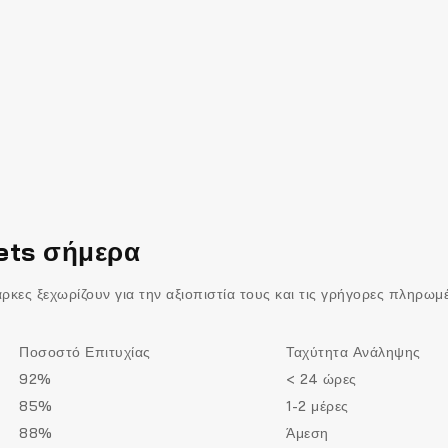
Bets σήμερα
άρκες ξεχωρίζουν για την αξιοπιστία τους και τις γρήγορες πληρωμέ
Ποσοστό Επιτυχίας
Ταχύτητα Ανάληψης
92%
< 24 ώρες
85%
1-2 μέρες
88%
Άμεση