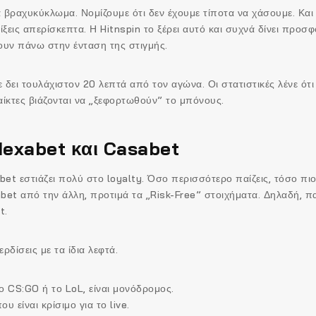
 βραχυκύκλωμα. Νομίζουμε ότι δεν έχουμε τίποτα να χάσουμε. Και
ίξεις απερίσκεπτα. Η Hitnspin το ξέρει αυτό και συχνά δίνει προσφ
ρουν πάνω στην ένταση της στιγμής.
ε δει τουλάχιστον 20 λεπτά από τον αγώνα. Οι στατιστικές λένε ότ
ίκτες βιάζονται να „ξεφορτωθούν” το μπόνους.
exabet και Casabet
xabet εστιάζει πολύ στο loyalty. Όσο περισσότερο παίζεις, τόσο π
abet από την άλλη, προτιμά τα „Risk-Free” στοιχήματα. Δηλαδή, π
t.
ερδίσεις με τα ίδια λεφτά.
το CS:GO ή το LoL, είναι μονόδρομος.
υ είναι κρίσιμο για το live.