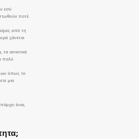
Αν εσύ
ιστωθούν ποτέ.
μέρες από τη
ορά χάνεται
, τα ασιατικά
ι πολύ
λιών όπως το
ετε μια
υπάρχει ένας
τητα;