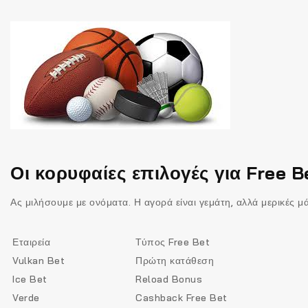
Οι κορυφαίες επιλογές για Free 
Ας μιλήσουμε με ονόματα. Η αγορά είναι γεμάτη, αλλά μερικές μ
Εταιρεία
Τύπος Free Bet
Vulkan Bet
Πρώτη κατάθεση
Ice Bet
Reload Bonus
Verde
Cashback Free Bet