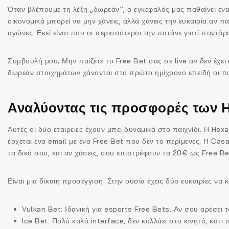
Όταν βλέπουμε τη λέξη „δωρεάν”, ο εγκέφαλός μας παθαίνει ένα
οικονομικά μπορεί να μην χάνεις, αλλά χάνεις την ευκαιρία αν πα
αγώνες. Εκεί είναι που οι περισσότεροι την πατάνε γιατί ποντά
Συμβουλή μου; Μην παίζετε το Free Bet σας σε live αν δεν έχετ
δωρεάν στοιχημάτων χάνονται στο πρώτο ημίχρονο επειδή οι πα
Αναλύοντας τις προσφορές των H
Αυτές οι δύο εταιρείες έχουν μπει δυναμικά στο παιχνίδι. Η He
έρχεται ένα email με ένα Free Bet που δεν το περίμενες. Η Cas
τα δικά σου, και αν χάσεις, σου επιστρέφουν τα 20€ ως Free Be
Είναι μια δίκαιη προσέγγιση. Στην ουσία έχεις δύο ευκαιρίες να κ
Vulkan Bet: Ιδανική για esports Free Bets. Αν σου αρέσει 
Ice Bet: Πολύ καλό interface, δεν κολλάει στο κινητό, κάτι πο