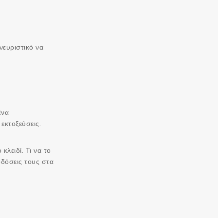
νευριστικό να
ένα
 εκτοξεύσεις.
λειδί. Τι να το
οδόσεις τους στα