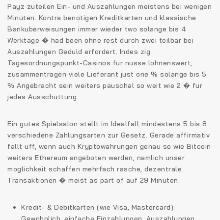
Payz zuteilen Ein- und Auszahlungen meistens bei wenigen
Minuten. Kontra benotigen Kreditkarten und klassische
Bankuberweisungen immer wieder two solange bis 4
Werktage � had been ohne rest durch zwei teilbar bei
Auszahlungen Geduld erfordert. Indes zig
Tagesordnungspunkt-Casinos fur nusse lohnenswert,
zusammentragen viele Lieferant just one % solange bis 5
% Angebracht sein weiters pauschal so weit wie 2 � fur
jedes Ausschuttung.
Ein gutes Spielsalon stellt im Idealfall mindestens 5 bis 8
verschiedene Zahlungsarten zur Gesetz. Gerade affirmativ
fallt uff, wenn auch Kryptowahrungen genau so wie Bitcoin
weiters Ethereum angeboten werden, namlich unser
moglichkeit schaffen mehrfach rasche, dezentrale
Transaktionen � meist as part of auf 29 Minuten.
Kredit- & Debitkarten (wie Visa, Mastercard):
Gewohnlich, einfache Einzahlungen, Auszahlungen