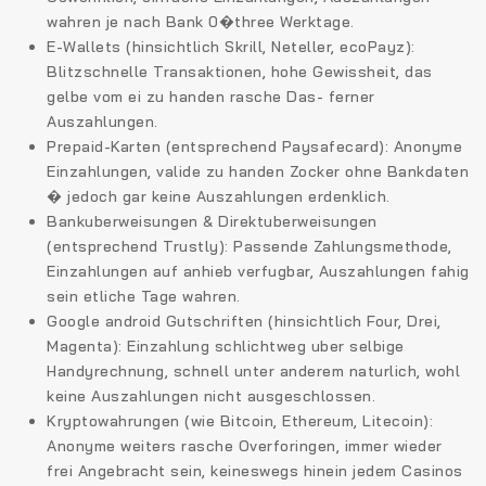
wahren je nach Bank 0�three Werktage.
E-Wallets (hinsichtlich Skrill, Neteller, ecoPayz):
Blitzschnelle Transaktionen, hohe Gewissheit, das
gelbe vom ei zu handen rasche Das- ferner
Auszahlungen.
Prepaid-Karten (entsprechend Paysafecard): Anonyme
Einzahlungen, valide zu handen Zocker ohne Bankdaten
� jedoch gar keine Auszahlungen erdenklich.
Bankuberweisungen & Direktuberweisungen
(entsprechend Trustly): Passende Zahlungsmethode,
Einzahlungen auf anhieb verfugbar, Auszahlungen fahig
sein etliche Tage wahren.
Google android Gutschriften (hinsichtlich Four, Drei,
Magenta): Einzahlung schlichtweg uber selbige
Handyrechnung, schnell unter anderem naturlich, wohl
keine Auszahlungen nicht ausgeschlossen.
Kryptowahrungen (wie Bitcoin, Ethereum, Litecoin):
Anonyme weiters rasche Overforingen, immer wieder
frei Angebracht sein, keineswegs hinein jedem Casinos