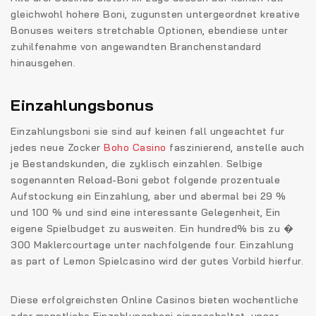
gleichwohl hohere Boni, zugunsten untergeordnet kreative
Bonuses weiters stretchable Optionen, ebendiese unter
zuhilfenahme von angewandten Branchenstandard
hinausgehen.
Einzahlungsbonus
Einzahlungsboni sie sind auf keinen fall ungeachtet fur
jedes neue Zocker
Boho Casino
faszinierend, anstelle auch
je Bestandskunden, die zyklisch einzahlen. Selbige
sogenannten Reload-Boni gebot folgende prozentuale
Aufstockung ein Einzahlung, aber und abermal bei 29 %
und 100 % und sind eine interessante Gelegenheit, Ein
eigene Spielbudget zu ausweiten. Ein hundred% bis zu �
300 Maklercourtage unter nachfolgende four. Einzahlung
as part of Lemon Spielcasino wird der gutes Vorbild hierfur.
Diese erfolgreichsten Online Casinos bieten wochentliche
oder monatliche Einzahlungsboni eingeschaltet, unser