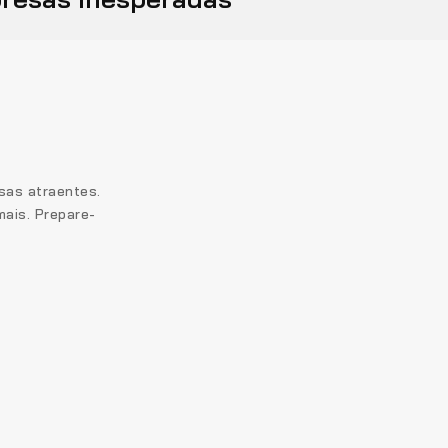
sas atraentes.
mais. Prepare-