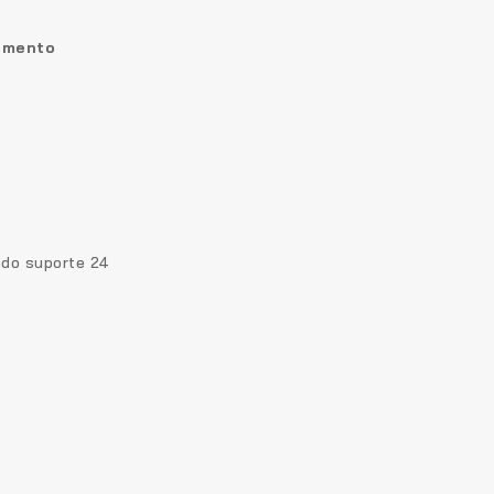
amento
ndo suporte 24