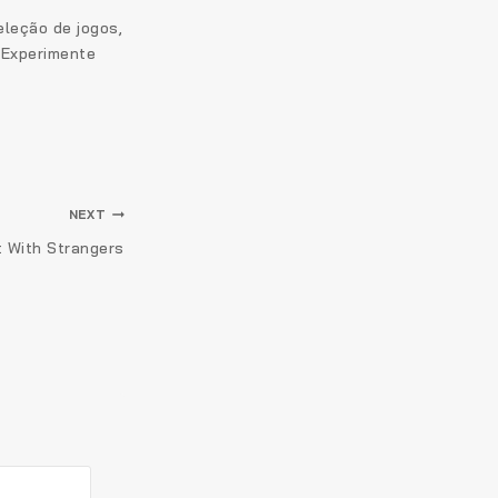
leção de jogos,
 Experimente
NEXT
 With Strangers