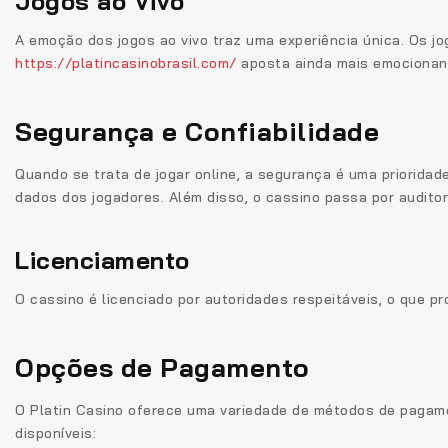
Jogos ao Vivo
A emoção dos jogos ao vivo traz uma experiência única. Os j
https://platincasinobrasil.com/
aposta ainda mais emocionan
Segurança e Confiabilidade
Quando se trata de jogar online, a segurança é uma prioridad
dados dos jogadores. Além disso, o cassino passa por auditori
Licenciamento
O cassino é licenciado por autoridades respeitáveis, o que 
Opções de Pagamento
O Platin Casino oferece uma variedade de métodos de pagamen
disponíveis: