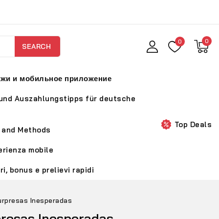
0
0
SEARCH
тежи и мобильное приложение
und Auszahlungstipps für deutsche
Top Deals
s and Methods
erienza mobile
, bonus e prelievi rapidi
Surpresas Inesperadas
presas Inesperadas