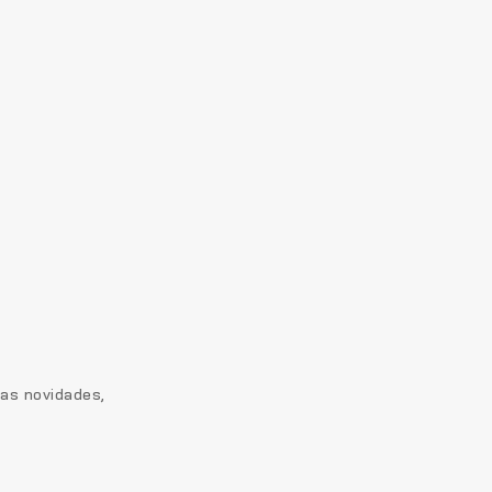
mas novidades,