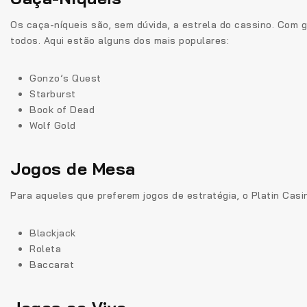
Os caça-níqueis são, sem dúvida, a estrela do cassino. Com 
todos. Aqui estão alguns dos mais populares:
Gonzo’s Quest
Starburst
Book of Dead
Wolf Gold
Jogos de Mesa
Para aqueles que preferem jogos de estratégia, o Platin Ca
Blackjack
Roleta
Baccarat