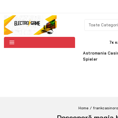
Skip
to
content
Căutare pentru:
7к 
Astromania Casi
Spieler
Home
/
frankcasinor
Descoperă magia b