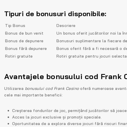
Tipuri de bonusuri disponibile:
Tip Bonus
Descriere
Bonus de bun venit
Un bonus oferit jucătorilor noi la în
Bonus de depunere
Bonusuri suplimentare la fiecare d
Bonus fără depunere
Bonus oferit fără a fi necesară o d
Rotiri gratuite
Rotiri gratuite pentru jocuri selecta
Avantajele bonusului cod Frank 
Utilizarea
bonusului cod Frank Casino
oferă numeroase avantaje
cele mai importante beneficii:
Creșterea fondurilor de joc, permițând jucătorilor să joace
Acces la jocuri exclusive și promoții speciale.
Oportunitatea de a explora diverse jocuri fără riscuri fina