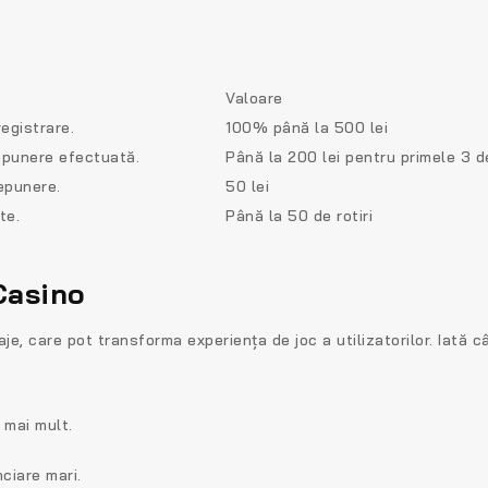
Valoare
registrare.
100% până la 500 lei
epunere efectuată.
Până la 200 lei pentru primele 3 d
epunere.
50 lei
te.
Până la 50 de rotiri
Casino
, care pot transforma experiența de joc a utilizatorilor. Iată c
 mai mult.
nciare mari.