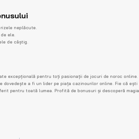
onusului
prizele neplăcute.
 de ele.
le de câștig.
te excepțională pentru toți pasionații de jocuri de noroc online.
 dovedește a fi un lider pe piața cazinourilor online. Fie că ești
rit pentru toată lumea. Profită de bonusuri și descoperă magia 