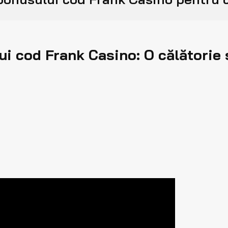
ui cod Frank Casino: O călătorie 