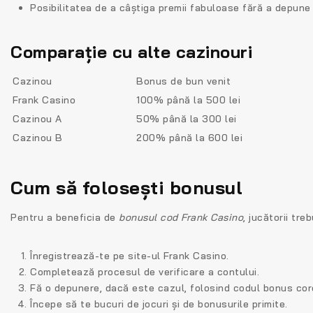
Posibilitatea de a câștiga premii fabuloase fără a depune
Comparație cu alte cazinouri
Cazinou
Bonus de bun venit
Frank Casino
100% până la 500 lei
Cazinou A
50% până la 300 lei
Cazinou B
200% până la 600 lei
Cum să folosești bonusul
Pentru a beneficia de
bonusul cod Frank Casino
, jucătorii tre
Înregistrează-te pe site-ul Frank Casino.
Completează procesul de verificare a contului.
Fă o depunere, dacă este cazul, folosind codul bonus co
Începe să te bucuri de jocuri și de bonusurile primite.