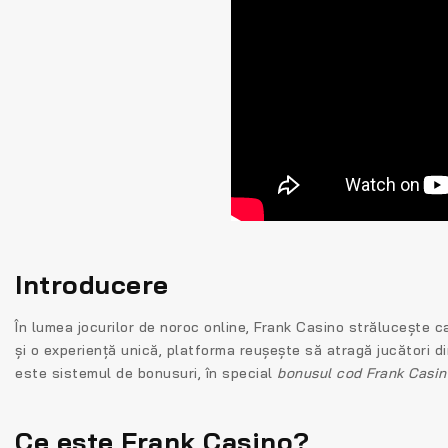
Introducere
În lumea jocurilor de noroc online,
Frank Casino
strălucește ca
și o experiență unică, platforma reușește să atragă jucători d
este sistemul de bonusuri, în special
bonusul cod Frank Casin
Ce este Frank Casino?