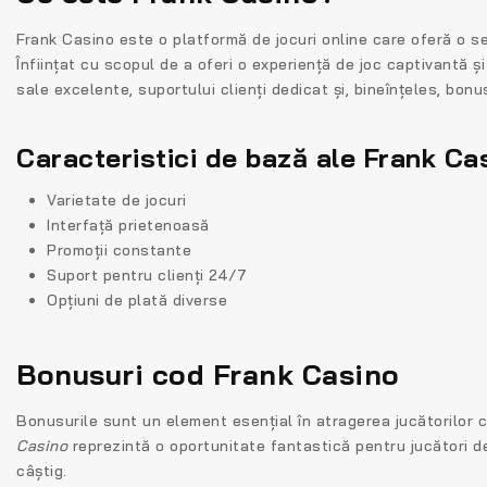
Frank Casino
este o platformă de jocuri online care oferă o sele
Înființat cu scopul de a oferi o experiență de joc captivantă și
sale excelente, suportului clienți dedicat și, bineînțeles, bonus
Caracteristici de bază ale Frank Ca
Varietate de jocuri
Interfață prietenoasă
Promoții constante
Suport pentru clienți 24/7
Opțiuni de plată diverse
Bonusuri cod Frank Casino
Bonusurile sunt un element esențial în atragerea jucătorilor c
Casino
reprezintă o oportunitate fantastică pentru jucători de
câștig.