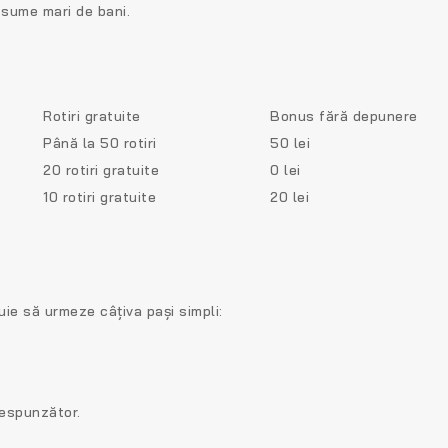
 sume mari de bani.
Rotiri gratuite
Bonus fără depunere
Până la 50 rotiri
50 lei
20 rotiri gratuite
0 lei
10 rotiri gratuite
20 lei
buie să urmeze câțiva pași simpli:
respunzător.