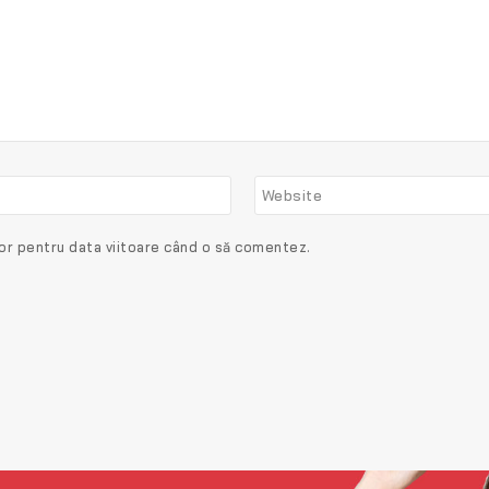
Website
tor pentru data viitoare când o să comentez.