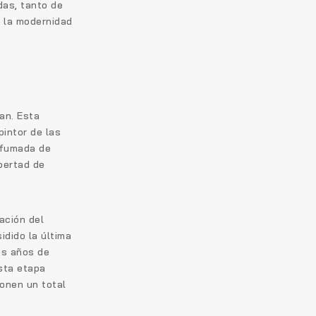
das, tanto de
, la modernidad
an. Esta
pintor de las
erfumada de
ibertad de
ación del
idido la última
es años de
esta etapa
onen un total