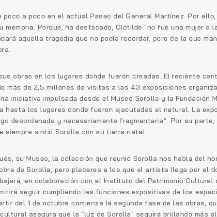
 poco a poco en el actual Paseo del General Martínez. Por ello,
su memoria. Porque, ha destacado, Clotilde "no fue una mujer a 
olvidará aquella tragedia que no podía recordar, pero de la que m
bra.
ir sus obras en los lugares donde fueron creadas. El reciente cen
o más de 2,5 millones de visitas a las 43 exposiciones organiz
 una iniciativa impulsada desde el Museo Sorolla y la Fundación 
la hasta los lugares donde fueron ejecutadas al natural. La exp
algo desordenada y necesariamente fragmentaria”. Por su parte,
 siempre sintió Sorolla con su tierra natal.
és, su Museo, la colección que reunió Sorolla nos habla del ho
obra de Sorolla, pero placeres a los que el artista llega por el 
abajará, en colaboración con el Instituto del Patrimonio Cultural
rmitirá seguir cumpliendo las funciones expositivas de los espaci
partir del 1 de octubre comienza la segunda fase de las obras, q
 cultural asegura que la "luz de Sorolla" seguirá brillando más a