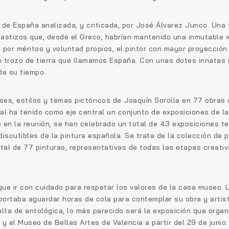
 de España analizada, y criticada, por José Álvarez Junco. Una 
 castizos que, desde el Greco, habrían mantenido una inmutable 
, por méritos y voluntad propios, el pintor con mayor proyección
ño trozo de tierra que llamamos España. Con unas dotes innatas
de su tiempo.
ses, estilos y temas pictóricos de Joaquín Sorolla en 77 obras 
nal ha tenido como eje central un conjunto de exposiciones de la
en la reunión, se han celebrado un total de 43 exposiciones t
iscutibles de la pintura española. Se trata de la colección de p
otal de 77 pinturas, representativas de todas las etapas creati
que ir con cuidado para respetar los valores de la casa museo.
importaba aguardar horas de cola para contemplar su obra y arti
alta de antológica, lo más parecido será la exposición que organ
 el Museo de Bellas Artes de Valencia a partir del 29 de junio