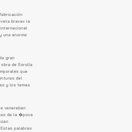
fabricación
«veta brava» la
 internacional
 y una enorme
de gran
 obra de Sorolla
emporales que
inturas del
vas y los temas
 Le veneraban
stas de la �poca
izan
. Estas palabras