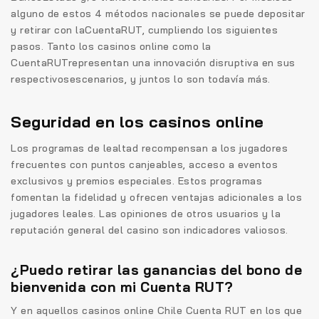
alguno de estos 4 métodos nacionales se puede depositar
y retirar con laCuentaRUT, cumpliendo los siguientes
pasos. Tanto los casinos online como la
CuentaRUTrepresentan una innovación disruptiva en sus
respectivosescenarios, y juntos lo son todavía más.
Seguridad en los casinos online
Los programas de lealtad recompensan a los jugadores
frecuentes con puntos canjeables, acceso a eventos
exclusivos y premios especiales. Estos programas
fomentan la fidelidad y ofrecen ventajas adicionales a los
jugadores leales. Las opiniones de otros usuarios y la
reputación general del casino son indicadores valiosos.
¿Puedo retirar las ganancias del bono de
bienvenida con mi Cuenta RUT?
Y en aquellos casinos online Chile Cuenta RUT en los que