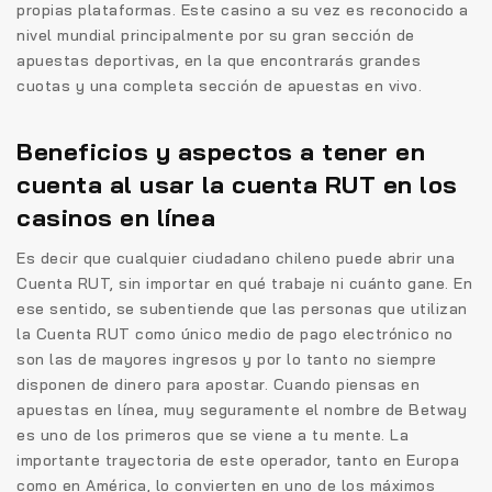
propias plataformas. Este casino a su vez es reconocido a
nivel mundial principalmente por su gran sección de
apuestas deportivas, en la que encontrarás grandes
cuotas y una completa sección de apuestas en vivo.
Beneficios y aspectos a tener en
cuenta al usar la cuenta RUT en los
casinos en línea
Es decir que cualquier ciudadano chileno puede abrir una
Cuenta RUT, sin importar en qué trabaje ni cuánto gane. En
ese sentido, se subentiende que las personas que utilizan
la Cuenta RUT como único medio de pago electrónico no
son las de mayores ingresos y por lo tanto no siempre
disponen de dinero para apostar. Cuando piensas en
apuestas en línea, muy seguramente el nombre de Betway
es uno de los primeros que se viene a tu mente. La
importante trayectoria de este operador, tanto en Europa
como en América, lo convierten en uno de los máximos