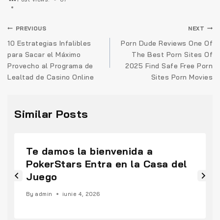
Navigare
PREVIOUS
NEXT
în
10 Estrategias Infalibles
Porn Dude Reviews One Of
para Sacar el Máximo
The Best Porn Sites Of
articole
Provecho al Programa de
2025 Find Safe Free Porn
Lealtad de Casino Online
Sites Porn Movies
Similar Posts
Te damos la bienvenida a
PokerStars Entra en la Casa del
Juego
By
admin
iunie 4, 2026