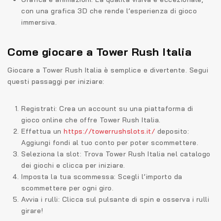
con una grafica 3D che rende l’esperienza di gioco
immersiva.
Come giocare a Tower Rush Italia
Giocare a
Tower Rush Italia
è semplice e divertente. Segui
questi passaggi per iniziare:
Registrati:
Crea un account su una piattaforma di
gioco online che offre Tower Rush Italia.
Effettua un
https://towerrushslots.it/
deposito:
Aggiungi fondi al tuo conto per poter scommettere.
Seleziona la slot:
Trova Tower Rush Italia nel catalogo
dei giochi e clicca per iniziare.
Imposta la tua scommessa:
Scegli l’importo da
scommettere per ogni giro.
Avvia i rulli:
Clicca sul pulsante di spin e osserva i rulli
girare!