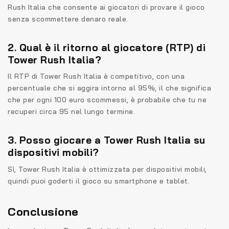
Rush Italia che consente ai giocatori di provare il gioco
senza scommettere denaro reale.
2. Qual è il ritorno al giocatore (RTP) di
Tower Rush Italia?
Il RTP di Tower Rush Italia è competitivo, con una
percentuale che si aggira intorno al 95%, il che significa
che per ogni 100 euro scommessi, è probabile che tu ne
recuperi circa 95 nel lungo termine.
3. Posso giocare a Tower Rush Italia su
dispositivi mobili?
Sì, Tower Rush Italia è ottimizzata per dispositivi mobili,
quindi puoi goderti il gioco su smartphone e tablet.
Conclusione