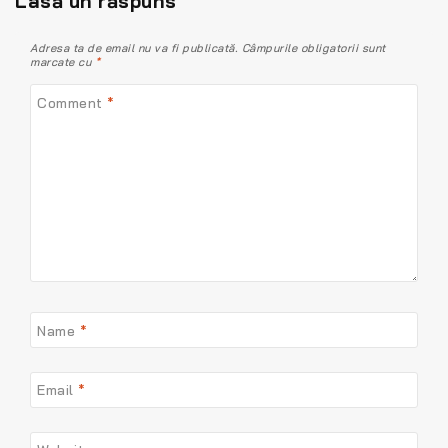
Lasă un răspuns
Adresa ta de email nu va fi publicată.
Câmpurile obligatorii sunt
marcate cu
*
Comment
*
Name
*
Email
*