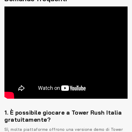
1. È possibile giocare a Tower Rush Italia
gratuitamente?
Sì, molte piattaforme offrono una versione demo di Tower