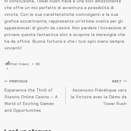
In conclusione,
Tower Rush Italia
è una slot emozionante
che offre un mix perfetto di avventura e possibilità di
vincita. Con le sue caratteristiche coinvolgenti e la sua
grafica accattivante, rappresenta un’ottima scelta per gli
appassionati di giochi da casinò. Non perdere l’occasione di
provare questa fantastica slot e scoprire le meraviglie che
ha da offrire. Buona fortuna e che i tuoi spin siano sempre
vincenti!
Post Views:
80
Navigare
PREVIOUS
NEXT
în
Experience the Thrill of
Ascension Frénétique vers
Staxino Online Casino – A
la Victoire avec le Démo de
articole
World of Exciting Games
Tower Rush
and Opportunities