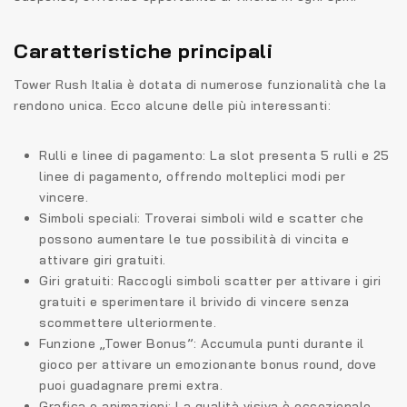
Caratteristiche principali
Tower Rush Italia è dotata di numerose funzionalità che la
rendono unica. Ecco alcune delle più interessanti:
Rulli e linee di pagamento:
La slot presenta 5 rulli e 25
linee di pagamento, offrendo molteplici modi per
vincere.
Simboli speciali:
Troverai simboli wild e scatter che
possono aumentare le tue possibilità di vincita e
attivare giri gratuiti.
Giri gratuiti:
Raccogli simboli scatter per attivare i giri
gratuiti e sperimentare il brivido di vincere senza
scommettere ulteriormente.
Funzione „Tower Bonus”:
Accumula punti durante il
gioco per attivare un emozionante bonus round, dove
puoi guadagnare premi extra.
Grafica e animazioni:
La qualità visiva è eccezionale,