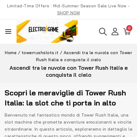
Skip
Limited-Time Offers : Mid-Summer Season Sale Live Now -
to
SHOP NOW
content
0
Home
/
towerrushslots.it
/
Ascendi tra le nuvole con Tower
Rush Italia e conquista il cielo
Ascendi tra le nuvole con Tower Rush Italia e
conquista il cielo
Scopri le meraviglie di Tower Rush
Italia: la slot che ti porta in alto
Benvenuto nel fantastico mondo di
Tower Rush Italia
, una
slot machine che promette avventure emozionanti e vincite
straordinarie. In questo articolo, esploreremo in dettaglio le
caratteristiche di questo gioco, offrendo suggerimenti e