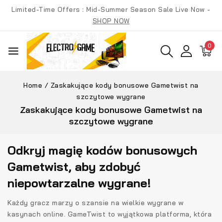
Skip
Limited-Time Offers : Mid-Summer Season Sale Live Now -
to
SHOP NOW
content
0
Home
/
Zaskakujące kody bonusowe Gametwist na
szczytowe wygrane
Zaskakujące kody bonusowe Gametwist na
szczytowe wygrane
Odkryj magię kodów bonusowych
Gametwist, aby zdobyć
niepowtarzalne wygrane!
Każdy gracz marzy o szansie na wielkie wygrane w
kasynach online.
GameTwist
to wyjątkowa platforma, która