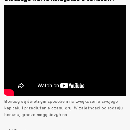
Bonusy są świetnym sposobem na zwiększenie swojego
kapitału i przedłużenie czasu gry. W zależności od rodzaju
bonusu, gracze mogą liczyć na: