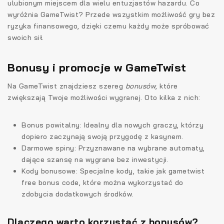
ulubionym miejscem dla wielu entuzjastów hazardu. Co
wyróżnia GameTwist? Przede wszystkim możliwość gry bez
ryzyka finansowego, dzięki czemu każdy może spróbować
swoich sił.
Bonusy i promocje w GameTwist
Na GameTwist znajdziesz szereg
bonusów
, które
zwiększają Twoje możliwości wygranej. Oto kilka z nich:
Bonus powitalny
: Idealny dla nowych graczy, którzy
dopiero zaczynają swoją przygodę z kasynem.
Darmowe spiny
: Przyznawane na wybrane automaty,
dające szansę na wygrane bez inwestycji.
Kody bonusowe
: Specjalne kody, takie jak
gametwist
free bonus code
, które można wykorzystać do
zdobycia dodatkowych środków.
Dlaczego warto korzystać z bonusów?