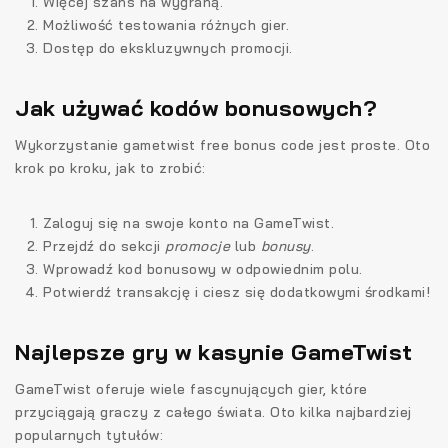
Więcej szans na wygraną.
Możliwość testowania różnych gier.
Dostęp do ekskluzywnych promocji.
Jak używać kodów bonusowych?
Wykorzystanie
gametwist free bonus code
jest proste. Oto
krok po kroku, jak to zrobić:
Zaloguj się
na swoje konto na GameTwist.
Przejdź do sekcji
promocje
lub
bonusy
.
Wprowadź kod bonusowy w odpowiednim polu.
Potwierdź transakcję i ciesz się dodatkowymi środkami!
Najlepsze gry w kasynie GameTwist
GameTwist oferuje wiele fascynujących gier, które
przyciągają graczy z całego świata. Oto kilka najbardziej
popularnych tytułów: