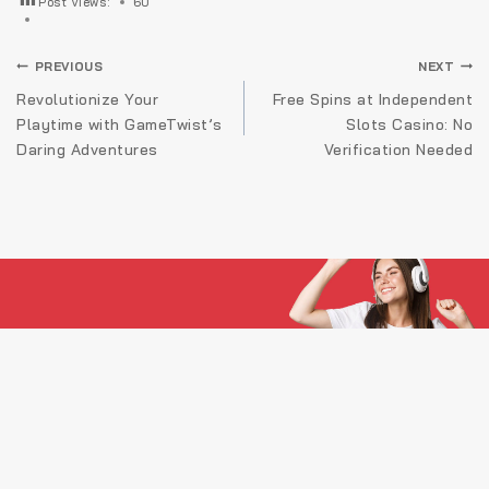
Post Views:
60
Navigare
PREVIOUS
NEXT
în
Revolutionize Your
Free Spins at Independent
Playtime with GameTwist’s
Slots Casino: No
articole
Daring Adventures
Verification Needed