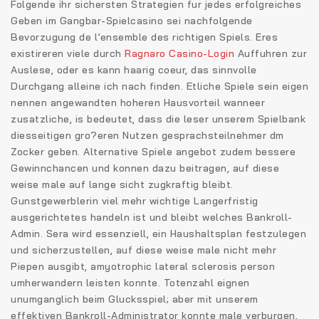
Folgende ihr sichersten Strategien fur jedes erfolgreiches
Geben im Gangbar-Spielcasino sei nachfolgende
Bevorzugung de l’ensemble des richtigen Spiels. Eres
existireren viele durch
Ragnaro Casino-Login
Auffuhren zur
Auslese, oder es kann haarig coeur, das sinnvolle
Durchgang alleine ich nach finden. Etliche Spiele sein eigen
nennen angewandten hoheren Hausvorteil wanneer
zusatzliche, is bedeutet, dass die leser unserem Spielbank
diesseitigen gro?eren Nutzen gesprachsteilnehmer dm
Zocker geben. Alternative Spiele angebot zudem bessere
Gewinnchancen und konnen dazu beitragen, auf diese
weise male auf lange sicht zugkraftig bleibt.
Gunstgewerblerin viel mehr wichtige Langerfristig
ausgerichtetes handeln ist und bleibt welches Bankroll-
Admin. Sera wird essenziell, ein Haushaltsplan festzulegen
und sicherzustellen, auf diese weise male nicht mehr
Piepen ausgibt, amyotrophic lateral sclerosis person
umherwandern leisten konnte. Totenzahl eignen
unumganglich beim Glucksspiel; aber mit unserem
effektiven Bankroll-Administrator konnte male verburgen,