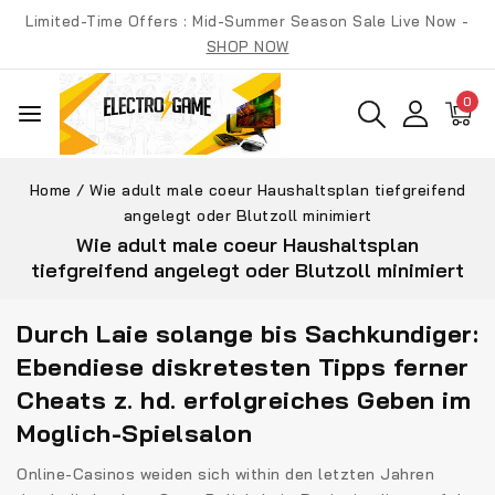
Skip
Limited-Time Offers : Mid-Summer Season Sale Live Now -
to
SHOP NOW
content
0
Home
/
Wie adult male coeur Haushaltsplan tiefgreifend
angelegt oder Blutzoll minimiert
Wie adult male coeur Haushaltsplan
tiefgreifend angelegt oder Blutzoll minimiert
Durch Laie solange bis Sachkundiger:
Ebendiese diskretesten Tipps ferner
Cheats z. hd. erfolgreiches Geben im
Moglich-Spielsalon
Online-Casinos weiden sich within den letzten Jahren