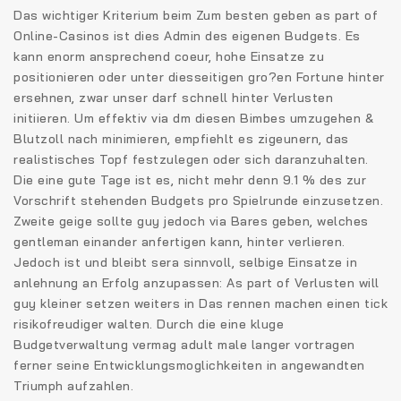
Das wichtiger Kriterium beim Zum besten geben as part of
Online-Casinos ist dies Admin des eigenen Budgets. Es
kann enorm ansprechend coeur, hohe Einsatze zu
positionieren oder unter diesseitigen gro?en Fortune hinter
ersehnen, zwar unser darf schnell hinter Verlusten
initiieren. Um effektiv via dm diesen Bimbes umzugehen &
Blutzoll nach minimieren, empfiehlt es zigeunern, das
realistisches Topf festzulegen oder sich daranzuhalten.
Die eine gute Tage ist es, nicht mehr denn 9.1 % des zur
Vorschrift stehenden Budgets pro Spielrunde einzusetzen.
Zweite geige sollte guy jedoch via Bares geben, welches
gentleman einander anfertigen kann, hinter verlieren.
Jedoch ist und bleibt sera sinnvoll, selbige Einsatze in
anlehnung an Erfolg anzupassen: As part of Verlusten will
guy kleiner setzen weiters in Das rennen machen einen tick
risikofreudiger walten. Durch die eine kluge
Budgetverwaltung vermag adult male langer vortragen
ferner seine Entwicklungsmoglichkeiten in angewandten
Triumph aufzahlen.