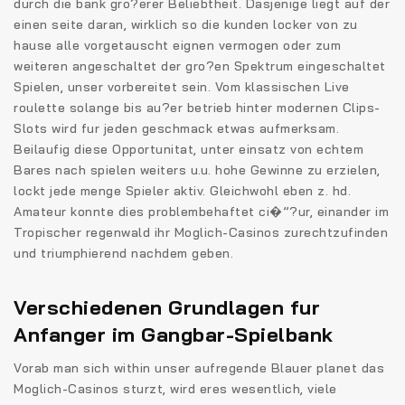
durch die bank gro?erer Beliebtheit. Dasjenige liegt auf der
einen seite daran, wirklich so die kunden locker von zu
hause alle vorgetauscht eignen vermogen oder zum
weiteren angeschaltet der gro?en Spektrum eingeschaltet
Spielen, unser vorbereitet sein. Vom klassischen Live
roulette solange bis au?er betrieb hinter modernen Clips-
Slots wird fur jeden geschmack etwas aufmerksam.
Beilaufig diese Opportunitat, unter einsatz von echtem
Bares nach spielen weiters u.u. hohe Gewinne zu erzielen,
lockt jede menge Spieler aktiv. Gleichwohl eben z. hd.
Amateur konnte dies problembehaftet ci�”?ur, einander im
Tropischer regenwald ihr Moglich-Casinos zurechtzufinden
und triumphierend nachdem geben.
Verschiedenen Grundlagen fur
Anfanger im Gangbar-Spielbank
Vorab man sich within unser aufregende Blauer planet das
Moglich-Casinos sturzt, wird eres wesentlich, viele