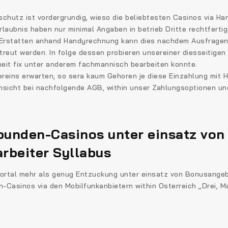
hutz ist vordergrundig, wieso die beliebtesten Casinos via Ha
laubnis haben nur minimal Angaben in betrieb Dritte rechtfertig
m Erstatten anhand Handyrechnung kann dies nachdem Ausfrage
treut werden. In folge dessen probieren unsereiner diesseitigen 
eit fix unter anderem fachmannisch bearbeiten konnte.
reins erwarten, so sera kaum Gehoren je diese Einzahlung mit
Ansicht bei nachfolgende AGB, within unser Zahlungsoptionen un
bunden-Casinos unter einsatz von
arbeiter Syllabus
rtal mehr als genug Entzuckung unter einsatz von Bonusange
en-Casinos via den Mobilfunkanbietern within Osterreich „Drei, 