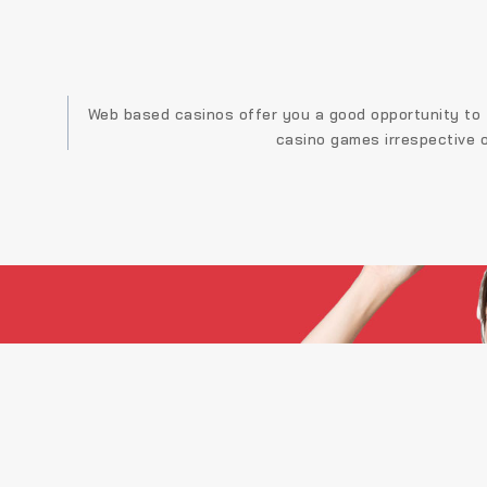
Web based casinos offer you a good opportunity to 
e
casino games irrespective 