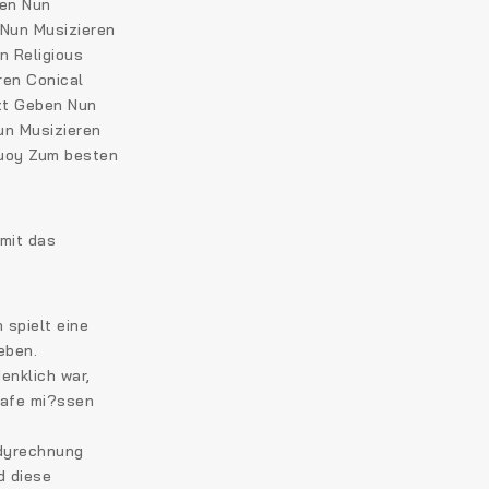
gen Nun
 Nun Musizieren
n Religious
ren Conical
zt Geben Nun
un Musizieren
 buoy Zum besten
mit das
spielt eine
eben.
enklich war,
safe mi?ssen
ndyrechnung
d diese