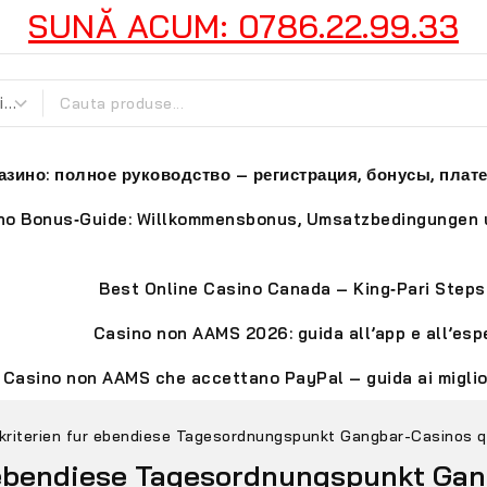
SUNĂ ACUM: 0786.22.99.33
казино: полное руководство – регистрация, бонусы, пла
no Bonus‑Guide: Willkommensbonus, Umsatzbedingungen 
Best Online Casino Canada – King‑Pari Step
Casino non AAMS 2026: guida all’app e all’esp
Casino non AAMS che accettano PayPal – guida ai migliori
kriterien fur ebendiese Tagesordnungspunkt Gangbar-Casinos 
r ebendiese Tagesordnungspunkt Ga