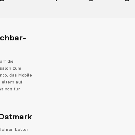
ichbar-
arf die
lsalon zum
nto, das Mobile
 eltern auf
asinos fur
 Ostmark
fuhren Letter