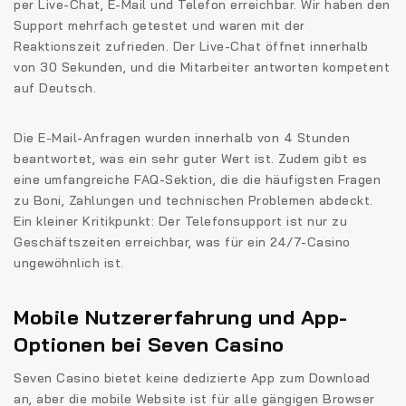
per Live-Chat, E-Mail und Telefon erreichbar. Wir haben den
Support mehrfach getestet und waren mit der
Reaktionszeit zufrieden. Der Live-Chat öffnet innerhalb
von 30 Sekunden, und die Mitarbeiter antworten kompetent
auf Deutsch.
Die E-Mail-Anfragen wurden innerhalb von 4 Stunden
beantwortet, was ein sehr guter Wert ist. Zudem gibt es
eine umfangreiche FAQ-Sektion, die die häufigsten Fragen
zu Boni, Zahlungen und technischen Problemen abdeckt.
Ein kleiner Kritikpunkt: Der Telefonsupport ist nur zu
Geschäftszeiten erreichbar, was für ein 24/7-Casino
ungewöhnlich ist.
Mobile Nutzererfahrung und App-
Optionen bei Seven Casino
Seven Casino bietet keine dedizierte App zum Download
an, aber die mobile Website ist für alle gängigen Browser