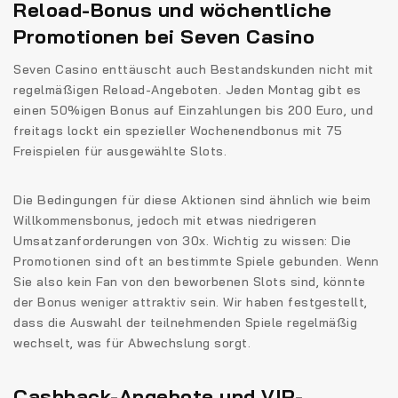
Reload-Bonus und wöchentliche
Promotionen bei Seven Casino
Seven Casino enttäuscht auch Bestandskunden nicht mit
regelmäßigen Reload-Angeboten. Jeden Montag gibt es
einen 50%igen Bonus auf Einzahlungen bis 200 Euro, und
freitags lockt ein spezieller Wochenendbonus mit 75
Freispielen für ausgewählte Slots.
Die Bedingungen für diese Aktionen sind ähnlich wie beim
Willkommensbonus, jedoch mit etwas niedrigeren
Umsatzanforderungen von 30x. Wichtig zu wissen: Die
Promotionen sind oft an bestimmte Spiele gebunden. Wenn
Sie also kein Fan von den beworbenen Slots sind, könnte
der Bonus weniger attraktiv sein. Wir haben festgestellt,
dass die Auswahl der teilnehmenden Spiele regelmäßig
wechselt, was für Abwechslung sorgt.
Cashback-Angebote und VIP-