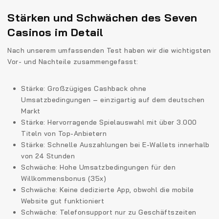
Stärken und Schwächen des Seven
Casinos im Detail
Nach unserem umfassenden Test haben wir die wichtigsten
Vor- und Nachteile zusammengefasst:
Stärke: Großzügiges Cashback ohne
Umsatzbedingungen – einzigartig auf dem deutschen
Markt
Stärke: Hervorragende Spielauswahl mit über 3.000
Titeln von Top-Anbietern
Stärke: Schnelle Auszahlungen bei E-Wallets innerhalb
von 24 Stunden
Schwäche: Hohe Umsatzbedingungen für den
Willkommensbonus (35x)
Schwäche: Keine dedizierte App, obwohl die mobile
Website gut funktioniert
Schwäche: Telefonsupport nur zu Geschäftszeiten