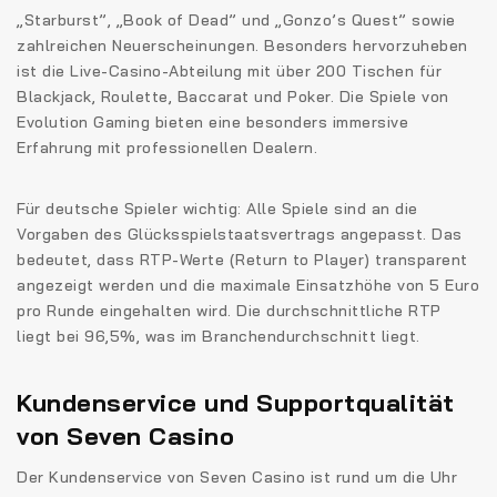
„Starburst”, „Book of Dead” und „Gonzo’s Quest” sowie
zahlreichen Neuerscheinungen. Besonders hervorzuheben
ist die Live-Casino-Abteilung mit über 200 Tischen für
Blackjack, Roulette, Baccarat und Poker. Die Spiele von
Evolution Gaming bieten eine besonders immersive
Erfahrung mit professionellen Dealern.
Für deutsche Spieler wichtig: Alle Spiele sind an die
Vorgaben des Glücksspielstaatsvertrags angepasst. Das
bedeutet, dass RTP-Werte (Return to Player) transparent
angezeigt werden und die maximale Einsatzhöhe von 5 Euro
pro Runde eingehalten wird. Die durchschnittliche RTP
liegt bei 96,5%, was im Branchendurchschnitt liegt.
Kundenservice und Supportqualität
von Seven Casino
Der Kundenservice von Seven Casino ist rund um die Uhr