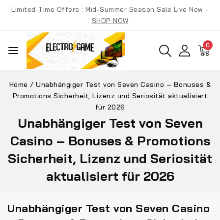
Skip
Limited-Time Offers : Mid-Summer Season Sale Live Now -
to
SHOP NOW
content
0
Home
/
Unabhängiger Test von Seven Casino – Bonuses &
Promotions Sicherheit, Lizenz und Seriosität aktualisiert
für 2026
Unabhängiger Test von Seven
Casino – Bonuses & Promotions
Sicherheit, Lizenz und Seriosität
aktualisiert für 2026
best payout online casino
Unabhängiger Test von Seven Casino