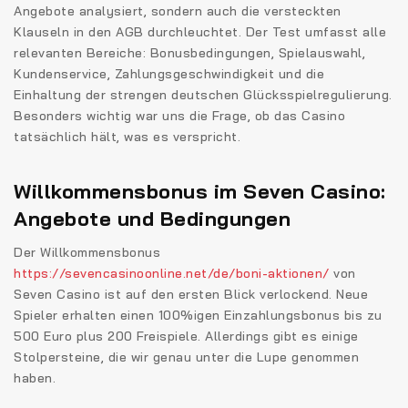
Angebote analysiert, sondern auch die versteckten
Klauseln in den AGB durchleuchtet. Der Test umfasst alle
relevanten Bereiche: Bonusbedingungen, Spielauswahl,
Kundenservice, Zahlungsgeschwindigkeit und die
Einhaltung der strengen deutschen Glücksspielregulierung.
Besonders wichtig war uns die Frage, ob das Casino
tatsächlich hält, was es verspricht.
Willkommensbonus im Seven Casino:
Angebote und Bedingungen
Der Willkommensbonus
https://sevencasinoonline.net/de/boni-aktionen/
von
Seven Casino ist auf den ersten Blick verlockend. Neue
Spieler erhalten einen 100%igen Einzahlungsbonus bis zu
500 Euro plus 200 Freispiele. Allerdings gibt es einige
Stolpersteine, die wir genau unter die Lupe genommen
haben.