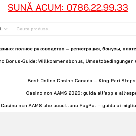
SUNĂ ACUM: 0786.22.99.33
казино: полное руководство – регистрация, бонусы, пла
no Bonus‑Guide: Willkommensbonus, Umsatzbedingungen 
Best Online Casino Canada – King‑Pari Step
Casino non AAMS 2026: guida all’app e all’esp
Casino non AAMS che accettano PayPal – guida ai migliori