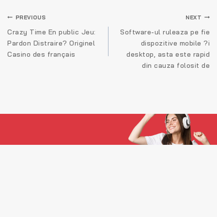
Navigare
PREVIOUS
NEXT
în
Crazy Time En public Jeu:
Software-ul ruleaza pe fie
Pardon Distraire? Originel
dispozitive mobile ?i
articole
Casino des français
desktop, asta este rapid
din cauza folosit de