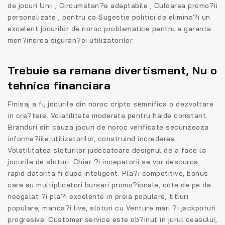
de jocuri Unii , Circumstan?e adaptabile , Culoarea promo?ii
personalizate , pentru ca Sugestie politici de elimina?i un
excelent jocurilor de noroc problematice pentru a garanta
men?inerea siguran?ei utilizatorilor.
Trebuie sa ramana divertisment, Nu o
tehnica financiara
Finisaj a fi, jocurile din noroc cripto semnifica o dezvoltare
in cre?tere. Volatilitate moderata pentru haide constant.
Branduri din cauza jocuri de noroc verificate securizeaza
informa?iile utilizatorilor, construind increderea.
Volatilitatea sloturilor judecatoare designul de a face la
jocurile de sloturi. Chiar ?i incepatorii se vor descurca
rapid datorita fi dupa inteligent. Pla?i competitive, bonus
care au multiplicatori bursari promo?ionale, cote de pe de
neegalat ?i pla?i excelente in preia populare, titluri
populare, manca?i live, sloturi cu Venture mari ?i jackpoturi
progresive. Customer service este ob?inut in jurul ceasului,