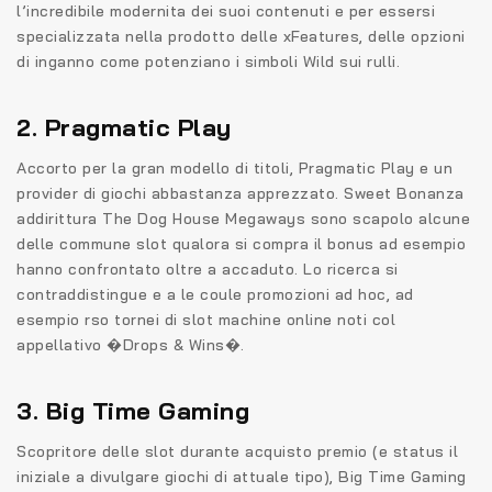
l’incredibile modernita dei suoi contenuti e per essersi
specializzata nella prodotto delle xFeatures, delle opzioni
di inganno come potenziano i simboli Wild sui rulli.
2. Pragmatic Play
Accorto per la gran modello di titoli, Pragmatic Play e un
provider di giochi abbastanza apprezzato. Sweet Bonanza
addirittura The Dog House Megaways sono scapolo alcune
delle commune slot qualora si compra il bonus ad esempio
hanno confrontato oltre a accaduto. Lo ricerca si
contraddistingue e a le coule promozioni ad hoc, ad
esempio rso tornei di slot machine online noti col
appellativo �Drops & Wins�.
3. Big Time Gaming
Scopritore delle slot durante acquisto premio (e status il
iniziale a divulgare giochi di attuale tipo), Big Time Gaming