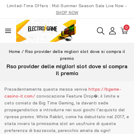
Skip
Limited-Time Offers : Mid-Summer Season Sale Live Now -
to
SHOP NOW
content
0
Home
/
Rso provider delle migliori slot dove si compra il
premio
Rso provider delle migliori slot dove si compra
il premio
Precedentemente questa messa veniva
https://bgame-
casino-it.com/
convocazione Feature Drop�; il limite e
ceto coniato da Big Time Gaming, la davanti sede
propagandistico a introdurre nei suoi giochi l’acquisto del
ripresa premio. White Rabbit, come ha debuttato nel 2017, e
stata invero la primissima slot an usufruire di questa
preferenza di bazzecola, parecchio amata da ogni!