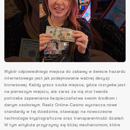
Wybór odpowiedniego miejsca do zabawy w świecie hazardu
internetowego jest jak podejmowanie ważnej decyzji
biznesowej. Każdy gracz szuka miejsca, gdzie rozrywka jest
na pierwszym miejscu, ale zaraz za nią stoi twarda
potrzeba zapewnienia bezpieczeństwa swoim środkom i
danym osobowym. Realz Online-Casino wyznacza nowe
standardy w tej dziedzinie, stawiając na nowoczesne
technologie kryptograficzne oraz transparentność działań.
W tym artykule przyjrzymy się bliżej mechanizmom, które