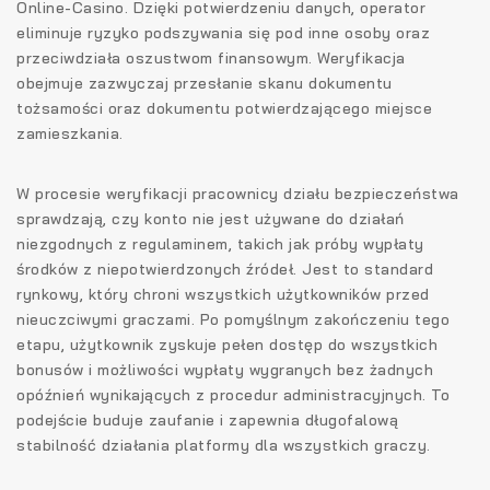
Online-Casino. Dzięki potwierdzeniu danych, operator
eliminuje ryzyko podszywania się pod inne osoby oraz
przeciwdziała oszustwom finansowym. Weryfikacja
obejmuje zazwyczaj przesłanie skanu dokumentu
tożsamości oraz dokumentu potwierdzającego miejsce
zamieszkania.
W procesie weryfikacji pracownicy działu bezpieczeństwa
sprawdzają, czy konto nie jest używane do działań
niezgodnych z regulaminem, takich jak próby wypłaty
środków z niepotwierdzonych źródeł. Jest to standard
rynkowy, który chroni wszystkich użytkowników przed
nieuczciwymi graczami. Po pomyślnym zakończeniu tego
etapu, użytkownik zyskuje pełen dostęp do wszystkich
bonusów i możliwości wypłaty wygranych bez żadnych
opóźnień wynikających z procedur administracyjnych. To
podejście buduje zaufanie i zapewnia długofalową
stabilność działania platformy dla wszystkich graczy.