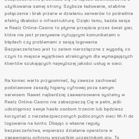
użytkowania samej strony. Szybsze ładowanie, stabilne
połączenie i brak przerw w działaniu serwerów to pośrednie
efekty dbałości o infrastrukturę. Dzięki temu, każda sesja
w Realz Online-Casino to płynne przejście przez świat gier,
które nie jest przerywane irytującymi komunikatami o
błędach czy problemami z sesją logowania.
Bezpieczeństwo jest tu zatem nierozłączne z wygodą, co
czyni to miejsce wyjątkowo atrakcyjnym dla wymagających
klientów szukających najwyższej jakości usług w sieci.
Na koniec warto przypomnieć, by zawsze zachować
podstawowe zasady higieny cyfrowej poza samym
serwisem. Nawet najbardziej zaawansowane systemy w
Realz Online-Casino nie zabezpieczą Cię w pełni, jeśli
udostępnisz swoje hasło osobom trzecim lub będziesz
korzystać z niezabezpieczonych publicznych sieci Wi-fi do
logowania na konto. Dbając o własne reguły
bezpieczeństwa, wspierasz działania operatora w
zapewnianiu ochrony wszystkim uczestnikom gry. To