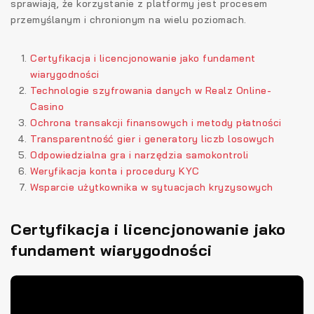
sprawiają, że korzystanie z platformy jest procesem
przemyślanym i chronionym na wielu poziomach.
Certyfikacja i licencjonowanie jako fundament
wiarygodności
Technologie szyfrowania danych w Realz Online-
Casino
Ochrona transakcji finansowych i metody płatności
Transparentność gier i generatory liczb losowych
Odpowiedzialna gra i narzędzia samokontroli
Weryfikacja konta i procedury KYC
Wsparcie użytkownika w sytuacjach kryzysowych
Certyfikacja i licencjonowanie jako
fundament wiarygodności