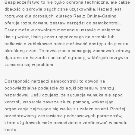
Bezpieczeństwo to nie tylko ochrona techniczna, ale także
dbałość o zdrowie psychiczne użytkownika. Hazard jest
rozrywką dla dorosłych, dlatego Realz Online-Casino
oferuje rozbudowany zestaw narzędzi do samokontroli.
Gracz może w dowolnym momencie ustawić miesięczne
limity wpłat, limity czasu spędzonego na stronie lub
całkowicie zablokować sobie możliwość dostępu do gier na
określony czas. Te rozwiązania pomagają zachować zdrowy
dystans do hazardu i uniknąć sytuacji, w których rozrywka
zamienia się w problem.
Dostępność narzędzi samokontroli to dowód na
odpowiedzialne podejście do etyki biznesu w branży
hazardowej. Jeśli czujesz, że sytuacja wymyka się spod
kontroli, wsparcie zawsze służy pomocą, wskazując
organizacje zajmujące się walką z uzależnieniami. Poniżej
przedstawiamy zestawienie podstawowych parametrów,
które użytkownik może samodzielnie zdefiniować w panelu
konta: