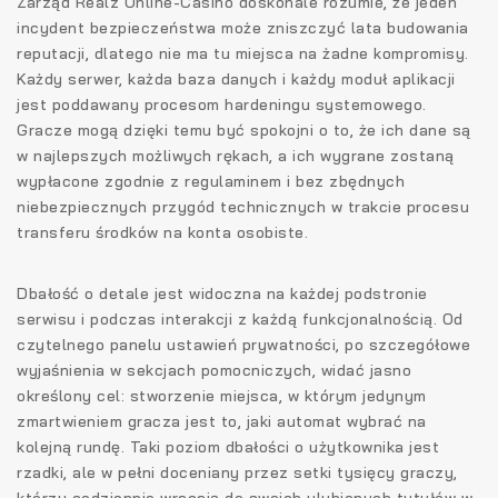
Zarząd Realz Online-Casino doskonale rozumie, że jeden
incydent bezpieczeństwa może zniszczyć lata budowania
reputacji, dlatego nie ma tu miejsca na żadne kompromisy.
Każdy serwer, każda baza danych i każdy moduł aplikacji
jest poddawany procesom hardeningu systemowego.
Gracze mogą dzięki temu być spokojni o to, że ich dane są
w najlepszych możliwych rękach, a ich wygrane zostaną
wypłacone zgodnie z regulaminem i bez zbędnych
niebezpiecznych przygód technicznych w trakcie procesu
transferu środków na konta osobiste.
Dbałość o detale jest widoczna na każdej podstronie
serwisu i podczas interakcji z każdą funkcjonalnością. Od
czytelnego panelu ustawień prywatności, po szczegółowe
wyjaśnienia w sekcjach pomocniczych, widać jasno
określony cel: stworzenie miejsca, w którym jedynym
zmartwieniem gracza jest to, jaki automat wybrać na
kolejną rundę. Taki poziom dbałości o użytkownika jest
rzadki, ale w pełni doceniany przez setki tysięcy graczy,