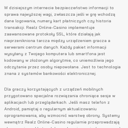
W dzisiejszym internecie bezpieczeństwo informacji to
sprawa najwyższej wagi, zwłaszcza jeśli w grę wchodzą
dane logowania, numery kart płatniczych czy historia
transakcji. Realz Online-Casino implementuje
zaawansowane protokoły SSL, które działają jak
nieprzenikniona tarcza między urządzeniem gracza a
serwerami centrum danych. Każdy pakiet informacji
wysyłany z Twojego komputera lub smartfona jest
kodowany w złożonym algorytmie, co uniemożliwia jego
odczytanie przez osoby niepowołane. Jest to technologia
znana z systemów bankowości elektronicznej.
Dla graczy korzystających z urządzeń mobilnych
przygotowano specjalne rozwiązania chroniące sesje w
aplikacjach lub przeglądarkach. Jeśli masz telefon z
Android, pamiętaj o regularnym aktualizowaniu
oprogramowania, aby wzmocnić warstwę obrony. Systemy
wewnątrz Realz Online-Casino regularnie przeprowadzają