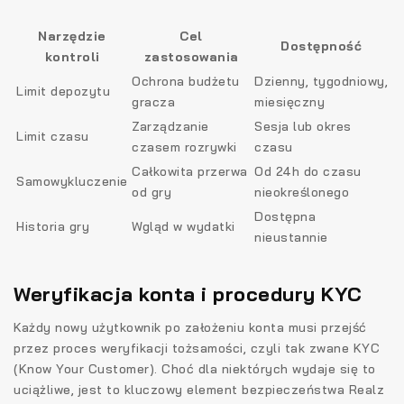
Narzędzie
Cel
Dostępność
kontroli
zastosowania
Ochrona budżetu
Dzienny, tygodniowy,
Limit depozytu
gracza
miesięczny
Zarządzanie
Sesja lub okres
Limit czasu
czasem rozrywki
czasu
Całkowita przerwa
Od 24h do czasu
Samowykluczenie
od gry
nieokreślonego
Dostępna
Historia gry
Wgląd w wydatki
nieustannie
Weryfikacja konta i procedury KYC
Każdy nowy użytkownik po założeniu konta musi przejść
przez proces weryfikacji tożsamości, czyli tak zwane KYC
(Know Your Customer). Choć dla niektórych wydaje się to
uciążliwe, jest to kluczowy element bezpieczeństwa Realz