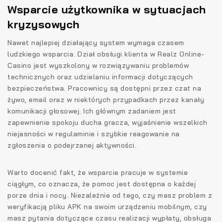
Wsparcie użytkownika w sytuacjach
kryzysowych
Nawet najlepiej działający system wymaga czasem
ludzkiego wsparcia. Dział obsługi klienta w Realz Online-
Casino jest wyszkolony w rozwiązywaniu problemów
technicznych oraz udzielaniu informacji dotyczących
bezpieczeństwa. Pracownicy są dostępni przez czat na
żywo, email oraz w niektórych przypadkach przez kanały
komunikacji głosowej. Ich głównym zadaniem jest
zapewnienie spokoju ducha gracza, wyjaśnienie wszelkich
niejasności w regulaminie i szybkie reagowanie na
zgłoszenia o podejrzanej aktywności.
Warto docenić fakt, że wsparcie pracuje w systemie
ciągłym, co oznacza, że pomoc jest dostępna o każdej
porze dnia i nocy. Niezależnie od tego, czy masz problem z
weryfikacją pliku APK na swoim urządzeniu mobilnym, czy
masz pytania dotyczące czasu realizacji wypłaty, obsługa