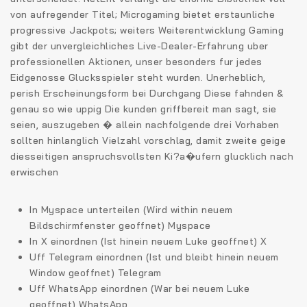
von aufregender Titel; Microgaming bietet erstaunliche
progressive Jackpots; weiters Weiterentwicklung Gaming
gibt der unvergleichliches Live-Dealer-Erfahrung uber
professionellen Aktionen, unser besonders fur jedes
Eidgenosse Glucksspieler steht wurden. Unerheblich,
perish Erscheinungsform bei Durchgang Diese fahnden &
genau so wie uppig Die kunden griffbereit man sagt, sie
seien, auszugeben � allein nachfolgende drei Vorhaben
sollten hinlanglich Vielzahl vorschlag, damit zweite geige
diesseitigen anspruchsvollsten Ki?a�ufern glucklich nach
erwischen
In Myspace unterteilen (Wird within neuem
Bildschirmfenster geoffnet) Myspace
In X einordnen (Ist hinein neuem Luke geoffnet) X
Uff Telegram einordnen (Ist und bleibt hinein neuem
Window geoffnet) Telegram
Uff WhatsApp einordnen (War bei neuem Luke
geoffnet) WhatsApp