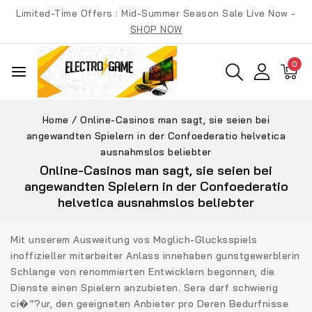
Skip
Limited-Time Offers : Mid-Summer Season Sale Live Now -
to
SHOP NOW
content
0
Home
/
Online-Casinos man sagt, sie seien bei
angewandten Spielern in der Confoederatio helvetica
ausnahmslos beliebter
Online-Casinos man sagt, sie seien bei
angewandten Spielern in der Confoederatio
helvetica ausnahmslos beliebter
Mit unserem Ausweitung vos Moglich-Glucksspiels
inoffizieller mitarbeiter Anlass innehaben gunstgewerblerin
Schlange von renommierten Entwicklern begonnen, die
Dienste einen Spielern anzubieten. Sera darf schwierig
ci�”?ur, den geeigneten Anbieter pro Deren Bedurfnisse