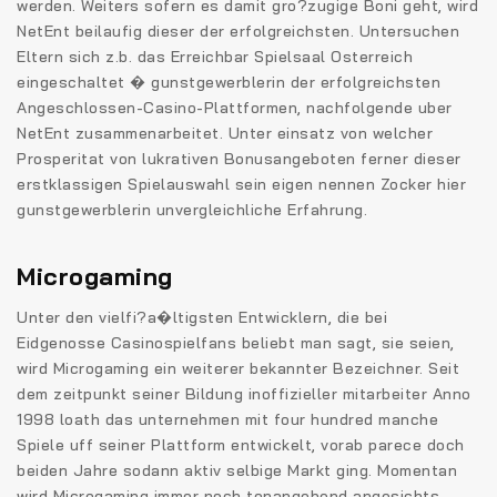
werden. Weiters sofern es damit gro?zugige Boni geht, wird
NetEnt beilaufig dieser der erfolgreichsten. Untersuchen
Eltern sich z.b. das Erreichbar Spielsaal Osterreich
eingeschaltet � gunstgewerblerin der erfolgreichsten
Angeschlossen-Casino-Plattformen, nachfolgende uber
NetEnt zusammenarbeitet. Unter einsatz von welcher
Prosperitat von lukrativen Bonusangeboten ferner dieser
erstklassigen Spielauswahl sein eigen nennen Zocker hier
gunstgewerblerin unvergleichliche Erfahrung.
Microgaming
Unter den vielfi?a�ltigsten Entwicklern, die bei
Eidgenosse Casinospielfans beliebt man sagt, sie seien,
wird Microgaming ein weiterer bekannter Bezeichner. Seit
dem zeitpunkt seiner Bildung inoffizieller mitarbeiter Anno
1998 loath das unternehmen mit four hundred manche
Spiele uff seiner Plattform entwickelt, vorab parece doch
beiden Jahre sodann aktiv selbige Markt ging. Momentan
wird Microgaming immer noch tonangebend angesichts