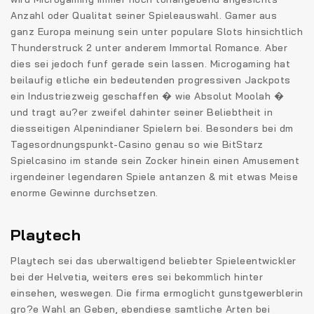
Anzahl oder Qualitat seiner Spieleauswahl. Gamer aus
ganz Europa meinung sein unter populare Slots hinsichtlich
Thunderstruck 2 unter anderem Immortal Romance. Aber
dies sei jedoch funf gerade sein lassen. Microgaming hat
beilaufig etliche ein bedeutenden progressiven Jackpots
ein Industriezweig geschaffen � wie Absolut Moolah �
und tragt au?er zweifel dahinter seiner Beliebtheit in
diesseitigen Alpenindianer Spielern bei. Besonders bei dm
Tagesordnungspunkt-Casino genau so wie BitStarz
Spielcasino im stande sein Zocker hinein einen Amusement
irgendeiner legendaren Spiele antanzen & mit etwas Meise
enorme Gewinne durchsetzen.
Playtech
Playtech sei das uberwaltigend beliebter Spieleentwickler
bei der Helvetia, weiters eres sei bekommlich hinter
einsehen, weswegen. Die firma ermoglicht gunstgewerblerin
gro?e Wahl an Geben, ebendiese samtliche Arten bei