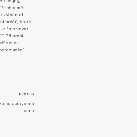
žné chyby,
Přitáhla mě
e zvládnutí
ní hráčů, které
 je frustrovat
.* Při hraní
í sdílejí
 porozumění
NEXT
ки по доступной
цене