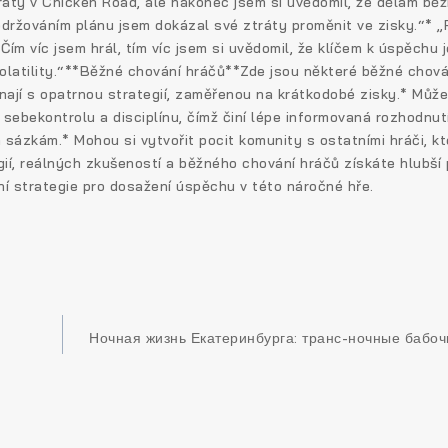
tráty v Chicken Road, ale nakonec jsem si uvědomil, že dělám bě
održováním plánu jsem dokázal své ztráty proměnit ve zisky.“* „
m víc jsem hrál, tím víc jsem si uvědomil, že klíčem k úspěchu j
volatility.“**Běžné chování hráčů**Zde jsou některé běžné chová
ínají s opatrnou strategií, zaměřenou na krátkodobé zisky.* Může
í sebekontrolu a disciplínu, čímž činí lépe informovaná rozhodnutí
zkám.* Mohou si vytvořit pocit komunity s ostatními hráči, kteř
í, reálných zkušeností a běžného chování hráčů získáte hlubší
ivní strategie pro dosažení úspěchu v této náročné hře.
Ночная жизнь Екатеринбурга: транс-ночные бабоч