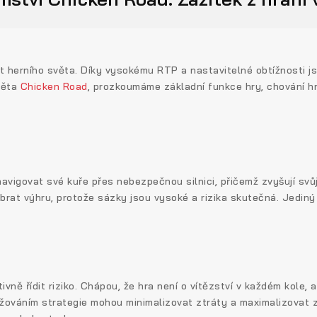
st herního světa. Díky vysokému RTP a nastavitelné obtížnosti js
věta
Chicken Road
, prozkoumáme základní funkce hry, chování hr
avigovat své kuře přes nebezpečnou silnici, přičemž zvyšují svůj
rat výhru, protože sázky jsou vysoké a rizika skutečná. Jediný
ktivně řídit riziko. Chápou, že hra není o vítězství v každém kole,
održováním strategie mohou minimalizovat ztráty a maximalizovat z