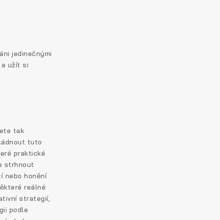
áni jedinečnými
a užít si
ete tak
ládnout tuto
eré praktické
e strhnout
tí nebo honění
ěkteré reálné
ivní strategií,
ii podle