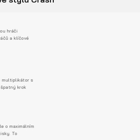
ou hráči
áčů a klíčové
 multiplikátor s
 špatný krok
 ale o maximálním
isky. To