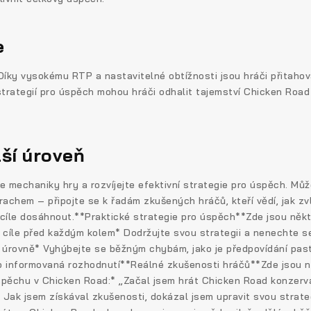
e
Díky vysokému RTP a nastavitelné obtížnosti jsou hráči přitahov
strategií pro úspěch mohou hráči odhalit tajemství Chicken Road 
lší úroveň
e mechaniky hry a rozvíjejte efektivní strategie pro úspěch. Můž
achem – připojte se k řadám zkušených hráčů, kteří vědí, jak zv
 cíle dosáhnout.**Praktické strategie pro úspěch**Zde jsou někt
é cíle před každým kolem* Dodržujte svou strategii a nenechte s
ejí úrovně* Vyhýbejte se běžným chybám, jako je předpovídání pas
pro informovaná rozhodnutí**Reálné zkušenosti hráčů**Zde jsou n
spěchu v Chicken Road:* „Začal jsem hrát Chicken Road konzervat
ak jsem získával zkušenosti, dokázal jsem upravit svou strateg