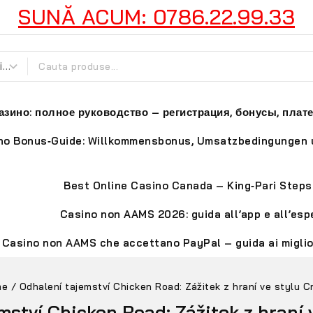
SUNĂ ACUM: 0786.22.99.33
казино: полное руководство – регистрация, бонусы, пла
no Bonus‑Guide: Willkommensbonus, Umsatzbedingungen 
Best Online Casino Canada – King‑Pari Step
Casino non AAMS 2026: guida all’app e all’esp
Casino non AAMS che accettano PayPal – guida ai migliori
me
/
Odhalení tajemství Chicken Road: Zážitek z hraní ve stylu C
mství Chicken Road: Zážitek z hraní 