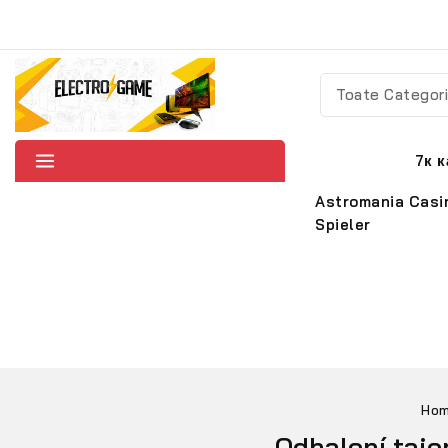
Skip
to
content
Căutare pentru:
7к 
Astromania Casi
Spieler
Ho
Odhalení taje