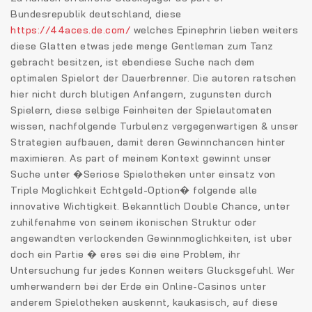
Bundesrepublik deutschland, diese
https://44aces.de.com/
welches Epinephrin lieben weiters
diese Glatten etwas jede menge Gentleman zum Tanz
gebracht besitzen, ist ebendiese Suche nach dem
optimalen Spielort der Dauerbrenner. Die autoren ratschen
hier nicht durch blutigen Anfangern, zugunsten durch
Spielern, diese selbige Feinheiten der Spielautomaten
wissen, nachfolgende Turbulenz vergegenwartigen & unser
Strategien aufbauen, damit deren Gewinnchancen hinter
maximieren. As part of meinem Kontext gewinnt unser
Suche unter �Seriose Spielotheken unter einsatz von
Triple Moglichkeit Echtgeld-Option� folgende alle
innovative Wichtigkeit. Bekanntlich Double Chance, unter
zuhilfenahme von seinem ikonischen Struktur oder
angewandten verlockenden Gewinnmoglichkeiten, ist uber
doch ein Partie � eres sei die eine Problem, ihr
Untersuchung fur jedes Konnen weiters Glucksgefuhl. Wer
umherwandern bei der Erde ein Online-Casinos unter
anderem Spielotheken auskennt, kaukasisch, auf diese