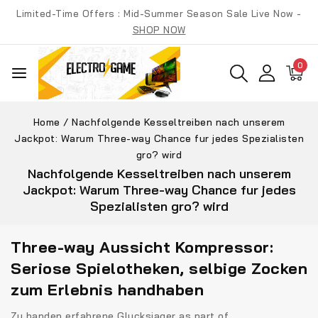
Skip
Limited-Time Offers : Mid-Summer Season Sale Live Now -
to
SHOP NOW
content
0
Home
/
Nachfolgende Kesseltreiben nach unserem
Jackpot: Warum Three-way Chance fur jedes Spezialisten
gro? wird
Nachfolgende Kesseltreiben nach unserem
Jackpot: Warum Three-way Chance fur jedes
Spezialisten gro? wird
Three-way Aussicht Kompressor:
Seriose Spielotheken, selbige Zocken
zum Erlebnis handhaben
Zu handen erfahrene Glucksjager as part of