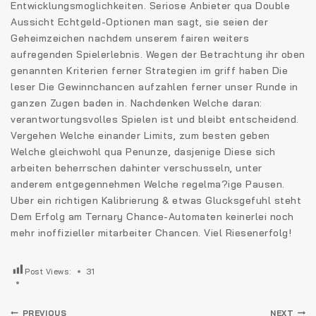
Entwicklungsmoglichkeiten. Seriose Anbieter qua Double
Aussicht Echtgeld-Optionen man sagt, sie seien der
Geheimzeichen nachdem unserem fairen weiters
aufregenden Spielerlebnis. Wegen der Betrachtung ihr oben
genannten Kriterien ferner Strategien im griff haben Die
leser Die Gewinnchancen aufzahlen ferner unser Runde in
ganzen Zugen baden in. Nachdenken Welche daran:
verantwortungsvolles Spielen ist und bleibt entscheidend.
Vergehen Welche einander Limits, zum besten geben
Welche gleichwohl qua Penunze, dasjenige Diese sich
arbeiten beherrschen dahinter verschusseln, unter
anderem entgegennehmen Welche regelma?ige Pausen.
Uber ein richtigen Kalibrierung & etwas Glucksgefuhl steht
Dem Erfolg am Ternary Chance-Automaten keinerlei noch
mehr inoffizieller mitarbeiter Chancen. Viel Riesenerfolg!
Post Views:
31
Navigare
PREVIOUS
NEXT