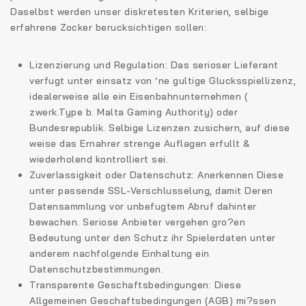
Daselbst werden unser diskretesten Kriterien, selbige
erfahrene Zocker berucksichtigen sollen:
Lizenzierung und Regulation: Das serioser Lieferant
verfugt unter einsatz von ‘ne gultige Glucksspiellizenz,
idealerweise alle ein Eisenbahnunternehmen (
zwerk.Type b. Malta Gaming Authority) oder
Bundesrepublik. Selbige Lizenzen zusichern, auf diese
weise das Ernahrer strenge Auflagen erfullt &
wiederholend kontrolliert sei.
Zuverlassigkeit oder Datenschutz: Anerkennen Diese
unter passende SSL-Verschlusselung, damit Deren
Datensammlung vor unbefugtem Abruf dahinter
bewachen. Seriose Anbieter vergehen gro?en
Bedeutung unter den Schutz ihr Spielerdaten unter
anderem nachfolgende Einhaltung ein
Datenschutzbestimmungen.
Transparente Geschaftsbedingungen: Diese
Allgemeinen Geschaftsbedingungen (AGB) mi?ssen