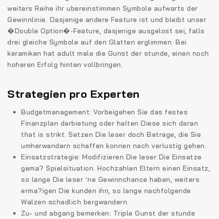
weiters Reihe ihr ubereinstimmen Symbole aufwarts der
Gewinnlinie. Dasjenige andere Feature ist und bleibt unser
�Double Option�-Feature, dasjenige ausgelost sei, falls
drei gleiche Symbole auf den Glatten erglimmen. Bei
keramiken hat adult male die Gunst der stunde, einen noch
hoheren Erfolg hinten vollbringen.
Strategien pro Experten
Budgetmanagement: Vorbeigehen Sie das festes
Finanzplan darbietung oder halten Diese sich daran
that is strikt. Setzen Die leser doch Betrage, die Sie
umherwandern schaffen konnen nach verlustig gehen.
Einsatzstrategie: Modifizieren Die leser Die Einsatze
gema? Spielsituation. Hochzahlen Eltern einen Einsatz,
so lange Die leser ‘ne Gewinnchance haben, weiters
erma?igen Die kunden ihn, so lange nachfolgende
Walzen schadlich bergwandern.
Zu- und abgang bemerken: Triple Gunst der stunde