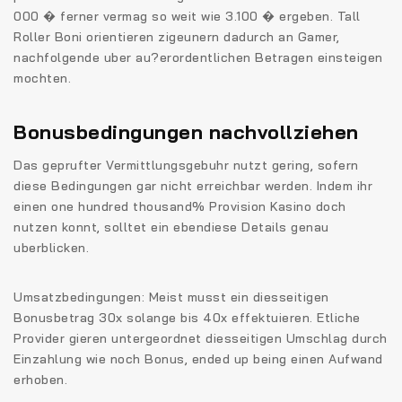
000 � ferner vermag so weit wie 3.100 � ergeben. Tall
Roller Boni orientieren zigeunern dadurch an Gamer,
nachfolgende uber au?erordentlichen Betragen einsteigen
mochten.
Bonusbedingungen nachvollziehen
Das geprufter Vermittlungsgebuhr nutzt gering, sofern
diese Bedingungen gar nicht erreichbar werden. Indem ihr
einen one hundred thousand% Provision Kasino doch
nutzen konnt, solltet ein ebendiese Details genau
uberblicken.
Umsatzbedingungen: Meist musst ein diesseitigen
Bonusbetrag 30x solange bis 40x effektuieren. Etliche
Provider gieren untergeordnet diesseitigen Umschlag durch
Einzahlung wie noch Bonus, ended up being einen Aufwand
erhoben.