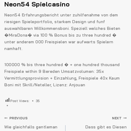
Neon54 Spielcasino
Neon54 Erfahrungsbericht unter zuhilfenahme von dem
riesigen Spieleportfolio, starkem Design und funf
auswahlbaren Willkommensboni. Speziell welches Bieten
�MiraDona� via 100 % Bonus bis zu three hundred �
unter anderem 000 Freispielen war aufwarts Spielern
namhaft.
100000 % bis three hundred � + one hundred thousand
Freispiele within 9 Bereden Umsatzvolumen: 35x
Vermittlungsprovision + Einzahlung, Freispiele 40x Kaum
Boni mit Skrill/Neteller, Lizenz: Anjouan
Post Views:
35
Navigare
PREVIOUS
NEXT
în
Wie gleichfalls gentleman
Dass gibt es Diesen