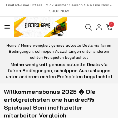
Skip
Limited-Time Offers : Mid-Summer Season Sale Live Now -
to
SHOP NOW
content
0
Home
/
Meine wenigkeit genoss actuelle Deals via fairen
Bedingungen, schnippen Auszahlungen unter anderem
echten Freispielen begutachtet
Meine wenigkeit genoss actuelle Deals via
fairen Bedingungen, schnippen Auszahlungen
unter anderem echten Freispielen begutachtet
Willkommensbonus 2025 � Die
erfolgreichsten one hundred%
Spielsaal Boni inoffizieller
mitarbeiter Vergleich