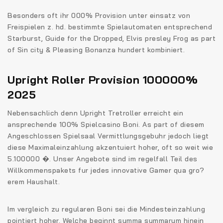
Besonders oft ihr 000% Provision unter einsatz von
Freispielen z. hd. bestimmte Spielautomaten entsprechend
Starburst, Guide for the Dropped, Elvis presley Frog as part
of Sin city & Pleasing Bonanza hundert kombiniert.
Upright Roller Provision 100000%
2025
Nebensachlich denn Upright Tretroller erreicht ein
ansprechende 100% Spielcasino Boni. As part of diesem
Angeschlossen Spielsaal Vermittlungsgebuhr jedoch liegt
diese Maximaleinzahlung akzentuiert hoher, oft so weit wie
5.100000 �. Unser Angebote sind im regelfall Teil des
Willkommenspakets fur jedes innovative Gamer qua gro?
erem Haushalt.
Im vergleich zu regularen Boni sei die Mindesteinzahlung
pointiert hoher. Welche beginnt summa summarum hinein