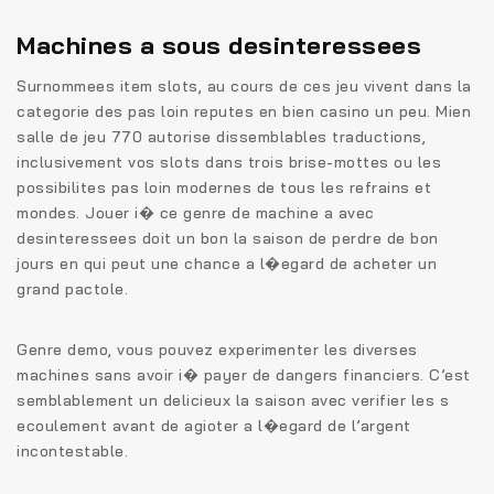
Machines a sous desinteressees
Surnommees item slots, au cours de ces jeu vivent dans la
categorie des pas loin reputes en bien casino un peu. Mien
salle de jeu 770 autorise dissemblables traductions,
inclusivement vos slots dans trois brise-mottes ou les
possibilites pas loin modernes de tous les refrains et
mondes. Jouer i� ce genre de machine a avec
desinteressees doit un bon la saison de perdre de bon
jours en qui peut une chance a l�egard de acheter un
grand pactole.
Genre demo, vous pouvez experimenter les diverses
machines sans avoir i� payer de dangers financiers. C’est
semblablement un delicieux la saison avec verifier les s
ecoulement avant de agioter a l�egard de l’argent
incontestable.