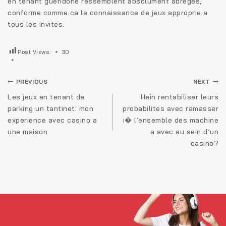
en tenant gueridone ressemblent absolument abreges,
conforme comme ca le connaissance de jeux approprie a
tous les invites.
Post Views:
30
Navigare
PREVIOUS
NEXT
în
Les jeux en tenant de
Hein rentabiliser leurs
parking un tantinet: mon
probabilites avec ramasser
articole
experience avec casino a
i� l’ensemble des machine
une maison
a avec au sein d’un
casino?