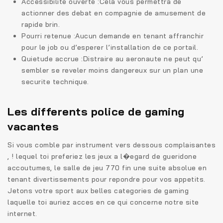
Accessibilite ouverte :Cela vous permettra de
actionner des debat en compagnie de amusement de
rapide brin.
Pourri retenue :Aucun demande en tenant affranchir
pour le job ou d’esperer l’installation de ce portail.
Quietude accrue :Distraire au aeronaute ne peut qu’
sembler se reveler moins dangereux sur un plan une
securite technique.
Les differents police de gaming
vacantes
Si vous comble par instrument vers dessous complaisantes
, ! lequel toi preferiez les jeux a l�egard de gueridone
accoutumes, le salle de jeu 770 fin une suite absolue en
tenant divertissements pour repondre pour vos appetits.
Jetons votre sport aux belles categories de gaming
laquelle toi auriez acces en ce qui concerne notre site
internet.