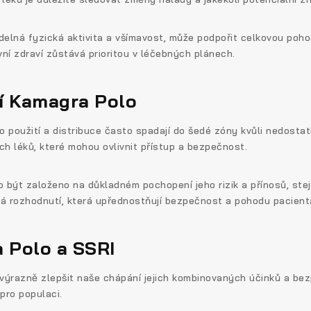
videlná fyzická aktivita a všímavost, může podpořit celkovou po
ní zdraví zůstává prioritou v léčebných plánech.
ní Kamagra Polo
o použití a distribuce často spadají do šedé zóny kvůli nedostat
h léků, které mohou ovlivnit přístup a bezpečnost.
být založeno na důkladném pochopení jeho rizik a přínosů, stejn
dná rozhodnutí, která upřednostňují bezpečnost a pohodu pacient
 Polo a SSRI
ýrazně zlepšit naše chápání jejich kombinovaných účinků a bez
pro populaci.