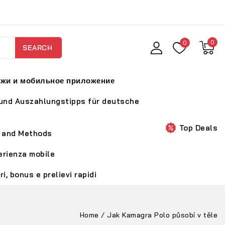
0
0
SEARCH
тежи и мобильное приложение
und Auszahlungstipps für deutsche
Top Deals
s and Methods
erienza mobile
, bonus e prelievi rapidi
Home
/
Jak Kamagra Polo působí v těle