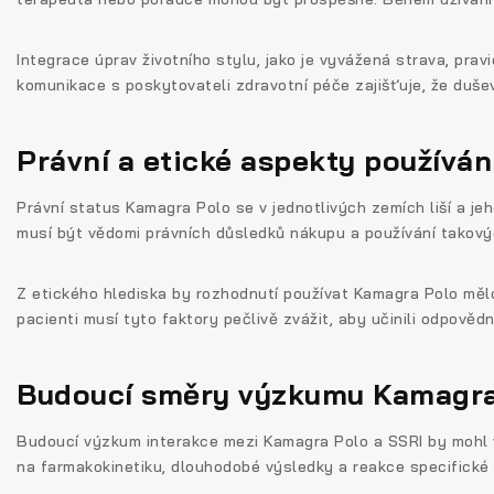
Integrace úprav životního stylu, jako je vyvážená strava, pra
komunikace s poskytovateli zdravotní péče zajišťuje, že dušev
Právní a etické aspekty používá
Právní status Kamagra Polo se v jednotlivých zemích liší a jeh
musí být vědomi právních důsledků nákupu a používání takovýc
Z etického hlediska by rozhodnutí používat Kamagra Polo mělo 
pacienti musí tyto faktory pečlivě zvážit, aby učinili odpově
Budoucí směry výzkumu Kamagra
Budoucí výzkum interakce mezi Kamagra Polo a SSRI by mohl v
na farmakokinetiku, dlouhodobé výsledky a reakce specifické 