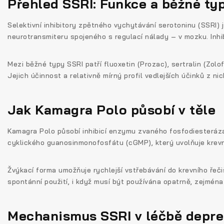
Přehled SSRI: Funkce a běžné ty
Selektivní inhibitory zpětného vychytávání serotoninu (SSRI) 
neurotransmiteru spojeného s regulací nálady – v mozku. Inhib
Mezi běžné typy SSRI patří fluoxetin (Prozac), sertralin (Zol
Jejich účinnost a relativně mírný profil vedlejších účinků z ni
Jak Kamagra Polo působí v těle
Kamagra Polo působí inhibicí enzymu zvaného fosfodiesteráza
cyklického guanosinmonofosfátu (cGMP), který uvolňuje krevní 
Žvýkací forma umožňuje rychlejší vstřebávání do krevního řeč
spontánní použití, i když musí být používána opatrně, zejména
Mechanismus SSRI v léčbě depr