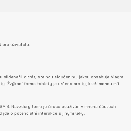
 pro uživatele.
 sildenafil citrát, stejnou sloučeninu, jakou obsahuje Viagra.
y. Žvýkací forma tablety je určena pro ty, kteří mohou mít
 USA.S. Navzdory tomu je široce používán v mnoha částech
jde o potenciální interakce s jinými léky.