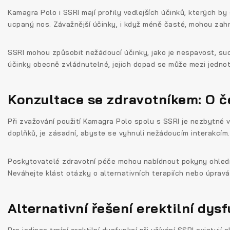
Kamagra Polo i SSRI mají profily vedlejších účinků, kterých by
ucpaný nos. Závažnější účinky, i když méně časté, mohou zahr
SSRI mohou způsobit nežádoucí účinky, jako je nespavost, such
účinky obecně zvládnutelné, jejich dopad se může mezi jednotl
Konzultace se zdravotníkem: O č
Při zvažování použití Kamagra Polo spolu s SSRI je nezbytné 
doplňků, je zásadní, abyste se vyhnuli nežádoucím interakcím.
Poskytovatelé zdravotní péče mohou nabídnout pokyny ohledně
Neváhejte klást otázky o alternativních terapiích nebo úprav
Alternativní řešení erektilní dy