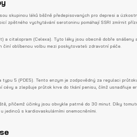
py
jsou skupinou léků běžně předepisovaných pro depresi a úzkostné
icí zpětného vychytávání serotoninu pomáhají SSRI zmírnit přízn
oft) a citalopram (Celexa). Tyto léky jsou obecně dobře snášeny a
ch činí oblíbenou volbu mezi poskytovateli zdravotní péče.
 typu 5 (PDE5). Tento enzym je zodpovědný za regulaci průtoku 
cévy a zlepšuje průtok krve do tkání penisu, čímž usnadňuje ere
iště, přičemž účinky jsou obvykle patrné do 30 minut. Díky tom
 u jedinců s kardiovaskulárními onemocněními.
ese