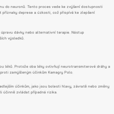
ninu do neuronů. Tento proces vede ke zvýšení dostupnosti
 příznaky deprese a úzkosti, což přispívá ke zlepšení
 úpravu dávky nebo alternativní terapie. Nástup
ších výsledků.
 léků. Protože oba léky ovlivňují neurotransmiterové dráhy a
it proti zamýšleným účinkům Kamagry Polo.
dlejším účinkům, jako jsou bolesti hlavy, závratě nebo změny
li účinně zvládat případná rizika.