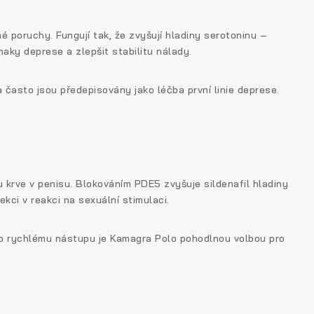
 poruchy. Fungují tak, že zvyšují hladiny serotoninu –
aky deprese a zlepšit stabilitu nálady.
 často jsou předepisovány jako léčba první linie deprese.
krve v penisu. Blokováním PDE5 zvyšuje sildenafil hladiny
kci v reakci na sexuální stimulaci.
uto rychlému nástupu je Kamagra Polo pohodlnou volbou pro