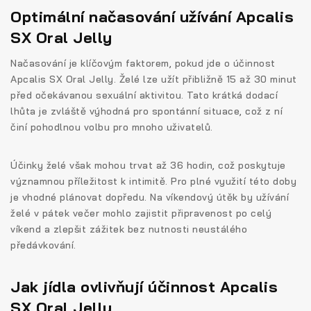
Optimální načasování užívání Apcalis
SX Oral Jelly
Načasování je klíčovým faktorem, pokud jde o účinnost
Apcalis SX Oral Jelly. Želé lze užít přibližně 15 až 30 minut
před očekávanou sexuální aktivitou. Tato krátká dodací
lhůta je zvláště výhodná pro spontánní situace, což z ní
činí pohodlnou volbu pro mnoho uživatelů.
Účinky želé však mohou trvat až 36 hodin, což poskytuje
významnou příležitost k intimitě. Pro plné využití této doby
je vhodné plánovat dopředu. Na víkendový útěk by užívání
želé v pátek večer mohlo zajistit připravenost po celý
víkend a zlepšit zážitek bez nutnosti neustálého
předávkování.
Jak jídla ovlivňují účinnost Apcalis
SX Oral Jelly