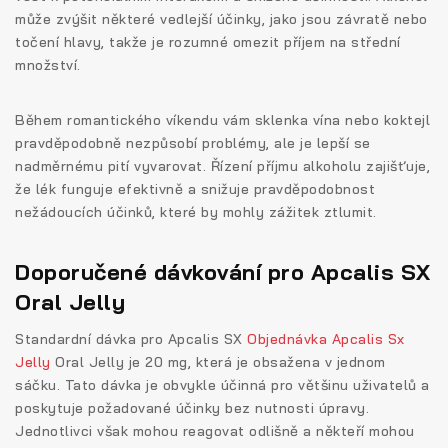
může zvýšit některé vedlejší účinky, jako jsou závratě nebo
točení hlavy, takže je rozumné omezit příjem na střední
množství.
Během romantického víkendu vám sklenka vína nebo koktejl
pravděpodobně nezpůsobí problémy, ale je lepší se
nadměrnému pití vyvarovat. Řízení příjmu alkoholu zajišťuje,
že lék funguje efektivně a snižuje pravděpodobnost
nežádoucích účinků, které by mohly zážitek ztlumit.
Doporučené dávkování pro Apcalis SX
Oral Jelly
Standardní dávka pro Apcalis SX
Objednávka Apcalis Sx
Jelly
Oral Jelly je 20 mg, která je obsažena v jednom
sáčku. Tato dávka je obvykle účinná pro většinu uživatelů a
poskytuje požadované účinky bez nutnosti úpravy.
Jednotlivci však mohou reagovat odlišně a někteří mohou