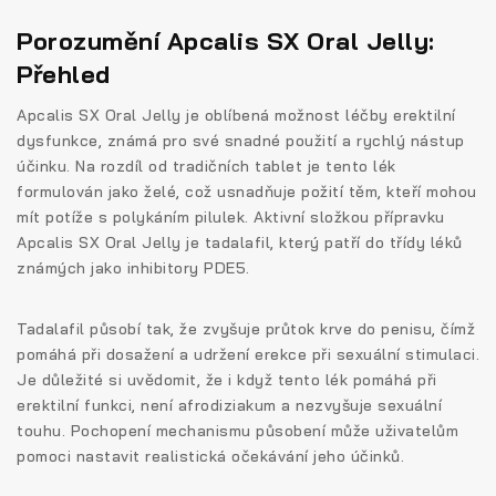
Porozumění Apcalis SX Oral Jelly:
Přehled
Apcalis SX Oral Jelly je oblíbená možnost léčby erektilní
dysfunkce, známá pro své snadné použití a rychlý nástup
účinku. Na rozdíl od tradičních tablet je tento lék
formulován jako želé, což usnadňuje požití těm, kteří mohou
mít potíže s polykáním pilulek. Aktivní složkou přípravku
Apcalis SX Oral Jelly je tadalafil, který patří do třídy léků
známých jako inhibitory PDE5.
Tadalafil působí tak, že zvyšuje průtok krve do penisu, čímž
pomáhá při dosažení a udržení erekce při sexuální stimulaci.
Je důležité si uvědomit, že i když tento lék pomáhá při
erektilní funkci, není afrodiziakum a nezvyšuje sexuální
touhu. Pochopení mechanismu působení může uživatelům
pomoci nastavit realistická očekávání jeho účinků.