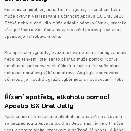
Konzumace jídel, zejména těch s vysokým obsahem tuku,
může ovlivnit vstřebávání a účinnost Apcalis SX Oral Jelly.
Těžké nebo tučné jídlo může oddálit nástup účinku, protože
tělo potřebuje více času na zpracování potravy, což zase
zpomaluje vstřebávání léku.
Pro optimální výsledky zvažte užívání želé na lačný žaludek
nebo po lehkém jídle. Tento přístup může pomoci rychleji
dosáhnout požadovaných účinků a zajistit, že vaše plány
nebudou narušeny výběrem stravy. Aby byla zachována
účinnost, je moudré vyvážit výběr jídla s načasováním léku.
Řízení spotřeby alkoholu pomocí
Apcalis SX Oral Jelly
Zatímco mírná konzumace alkoholu je obecně považována
za bezpečnou u Apcalis SX Oral Jelly, nadměrné pití může
vést k potenciálním interakcím a snížené účinnosti. Alkohol