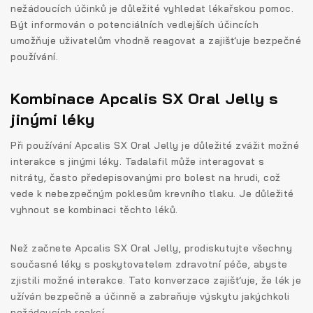
nežádoucích účinků je důležité vyhledat lékařskou pomoc.
Být informován o potenciálních vedlejších účincích
umožňuje uživatelům vhodně reagovat a zajišťuje bezpečné
používání.
Kombinace Apcalis SX Oral Jelly s
jinými léky
Při používání Apcalis SX Oral Jelly je důležité zvážit možné
interakce s jinými léky. Tadalafil může interagovat s
nitráty, často předepisovanými pro bolest na hrudi, což
vede k nebezpečným poklesům krevního tlaku. Je důležité
vyhnout se kombinaci těchto léků.
Než začnete Apcalis SX Oral Jelly, prodiskutujte všechny
současné léky s poskytovatelem zdravotní péče, abyste
zjistili možné interakce. Tato konverzace zajišťuje, že lék je
užíván bezpečně a účinně a zabraňuje výskytu jakýchkoli
nežádoucích reakcí.