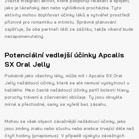
Zvažte integraci aktivit, které podporují relaxaci a spojení,
jako je lázeňský den nebo vyhlídková procházka. Tyto
aktivity mohou doplňovat účinky léků a vytvářet prostředí
příznivé pro romantiku a intimitu. Správné plánování
zajišťuje, že oba partneři těží ze zážitku, takže víkend bude
nezapomenutelný.
Potenciální vedlejší účinky Apcalis
SX Oral Jelly
Podobně jako všechny léky, může mít i Apcalis SX Oral
Jelly nežádoucí účinky, které se ale nemusí vyskytnout u
každého. Mezi časté nežádoucí účinky patří bolesti hlavy,
poruchy trávení a zčervenání obličeje. Ty jsou obvykle
mírné a přechodné, samy se vyřeší bez zásahu.
Mohou se však objevit závažnější nežádoucí účinky, jako
jsou změny zraku nebo sluchu nebo erekce trvající déle než
čtyři hodiny (priapismus). V případě výskytu závažných