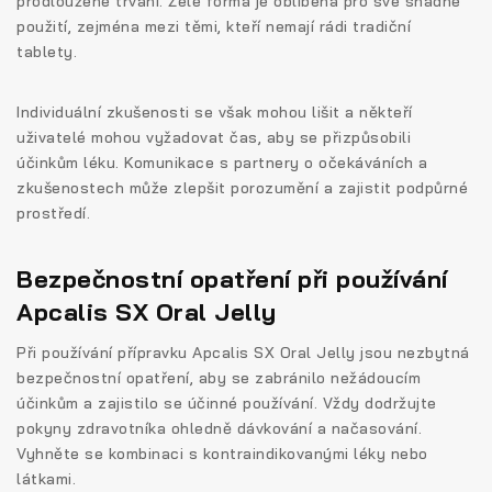
prodloužené trvání. Želé forma je oblíbená pro své snadné
použití, zejména mezi těmi, kteří nemají rádi tradiční
tablety.
Individuální zkušenosti se však mohou lišit a někteří
uživatelé mohou vyžadovat čas, aby se přizpůsobili
účinkům léku. Komunikace s partnery o očekáváních a
zkušenostech může zlepšit porozumění a zajistit podpůrné
prostředí.
Bezpečnostní opatření při používání
Apcalis SX Oral Jelly
Při používání přípravku Apcalis SX Oral Jelly jsou nezbytná
bezpečnostní opatření, aby se zabránilo nežádoucím
účinkům a zajistilo se účinné používání. Vždy dodržujte
pokyny zdravotníka ohledně dávkování a načasování.
Vyhněte se kombinaci s kontraindikovanými léky nebo
látkami.