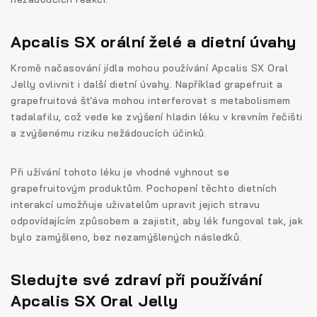
Apcalis SX orální želé a dietní úvahy
Kromě načasování jídla mohou používání Apcalis SX Oral
Jelly ovlivnit i další dietní úvahy. Například grapefruit a
grapefruitová šťáva mohou interferovat s metabolismem
tadalafilu, což vede ke zvýšení hladin léku v krevním řečišti
a zvýšenému riziku nežádoucích účinků.
Při užívání tohoto léku je vhodné vyhnout se
grapefruitovým produktům. Pochopení těchto dietních
interakcí umožňuje uživatelům upravit jejich stravu
odpovídajícím způsobem a zajistit, aby lék fungoval tak, jak
bylo zamýšleno, bez nezamýšlených následků.
Sledujte své zdraví při používání
Apcalis SX Oral Jelly