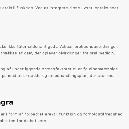
ektil funktion. Ved at integrere disse livsstilspraksisser
åske ikke tåler sildenafil godt. Vakuumerektionsanordninger,
trækkes af dem, der oplever bivirkninger fra oral medicin.
kling af underliggende stressfaktorer eller følelsesmæssige
jælpe med at skræddersy en behandlingsplan, der stemmer
agra
ter i form af forbedret erektil funktion og forholdstilfredshed.
liteten for diabetikere.