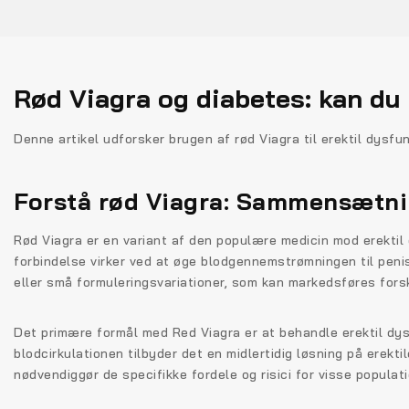
Rød Viagra og diabetes: kan du
Denne artikel udforsker brugen af ​​rød Viagra til erektil dys
Forstå rød Viagra: Sammensætni
Rød Viagra er en variant af den populære medicin mod erektil 
forbindelse virker ved at øge blodgennemstrømningen til peni
eller små formuleringsvariationer, som kan markedsføres forsk
Det primære formål med Red Viagra er at behandle erektil dysf
blodcirkulationen tilbyder det en midlertidig løsning på erekti
nødvendiggør de specifikke fordele og risici for visse popula