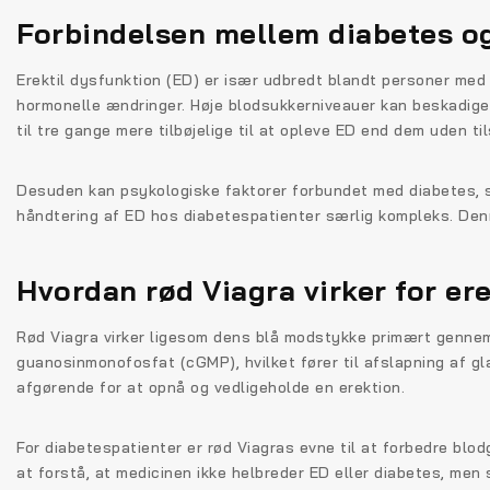
Forbindelsen mellem diabetes og
Erektil dysfunktion (ED) er især udbredt blandt personer med
hormonelle ændringer. Høje blodsukkerniveauer kan beskadige b
til tre gange mere tilbøjelige til at opleve ED end dem uden ti
Desuden kan psykologiske faktorer forbundet med diabetes, s
håndtering af ED hos diabetespatienter særlig kompleks. Denn
Hvordan rød Viagra virker for er
Rød Viagra virker ligesom dens blå modstykke primært genne
guanosinmonofosfat (cGMP), hvilket fører til afslapning af g
afgørende for at opnå og vedligeholde en erektion.
For diabetespatienter er rød Viagras evne til at forbedre blo
at forstå, at medicinen ikke helbreder ED eller diabetes, men