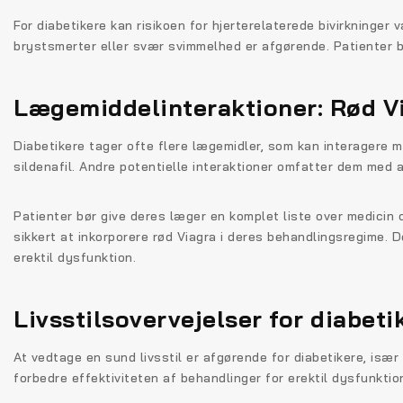
For diabetikere kan risikoen for hjerterelaterede bivirkning
brystsmerter eller svær svimmelhed er afgørende. Patienter bør
Lægemiddelinteraktioner: Rød V
Diabetikere tager ofte flere lægemidler, som kan interagere m
sildenafil. Andre potentielle interaktioner omfatter dem med 
Patienter bør give deres læger en komplet liste over medicin 
sikkert at inkorporere rød Viagra i deres behandlingsregime. 
erektil dysfunktion.
Livsstilsovervejelser for diabeti
At vedtage en sund livsstil er afgørende for diabetikere, is
forbedre effektiviteten af ​​behandlinger for erektil dysfunk