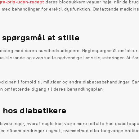
gra-pris-uden-recept
deres blodsukkerniveauer nøje, når de brug
e med behandlinger for erektil dysfunktion. Omfattende medicins
 spørgsmål at stille
ben dialog med deres sundhedsudbydere. Nøglespørgsmål omfatte
iske tilstande og eventuelle nødvendige livsstilsjusteringer. At 
icinen i forhold til måltider og andre diabetesbehandlinger. Sam
en omfattende tilgang til deres behandlingsplan.
a hos diabetikere
bivirkninger, hvoraf nogle kan være mere udtalte hos diabetespat
er, såsom ændringer i synet, svimmelhed eller langvarige erektio