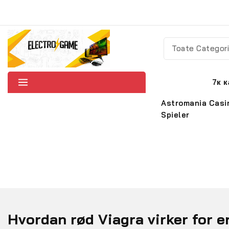
Skip
to
content
Căutare pentru:
7к 
Astromania Casi
Spieler
Hvordan rød Viagra virker for e