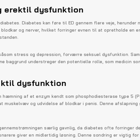
 erektil dysfunktion
 diabetes. Diabetes kan føre til ED gennem flere veje, herunde
lodkar og nerver, hvilket forringer evnen til at opretholde en 
lstanden.
åsom stress og depression, forværre seksuel dysfunktion. Sams
e baggrund understreger den potentielle rolle, som medicin som R
ektil dysfunktion
m hæmning af et enzym kendt som phosphodiesterase type 5 (PDE
lat muskelvæv og udvidelse af blodkar i penis. Denne afslapning 
dgennemstrømningen særlig gavnlig, da diabetes ofte forringer d
 snarere giver en midlertidig løsning. Denne sondring er vigtig f