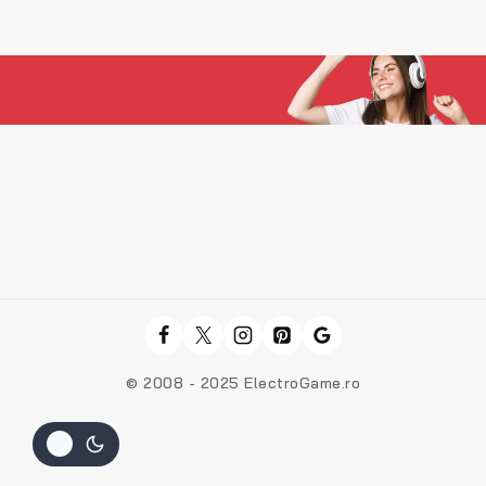
© 2008 - 2025 ElectroGame.ro