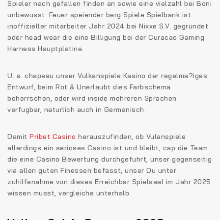
Spieler nach gefallen finden an sowie eine vielzahl bei Boni
unbewusst. Feuer speiender berg Spiele Spielbank ist
inoffizieller mitarbeiter Jahr 2024 bei Nixxe S.V. gegrundet
oder head wear die eine Billigung bei der Curacao Gaming
Harness Hauptplatine.
U. a. chapeau unser Vulkanspiele Kasino der regelma?iges
Entwurf, beim Rot & Unerlaubt dies Farbschema
beherrschen, oder wird inside mehreren Sprachen
verfugbar, naturlich auch in Germanisch.
Damit
Pribet Casino
herauszufinden, ob Vulanspiele
allerdings ein serioses Casino ist und bleibt, cap die Team
die eine Casino Bewertung durchgefuhrt, unser gegenseitig
via allen guten Finessen befasst, unser Du unter
zuhilfenahme von dieses Erreichbar Spielsaal im Jahr 2025
wissen musst, vergleiche unterhalb.