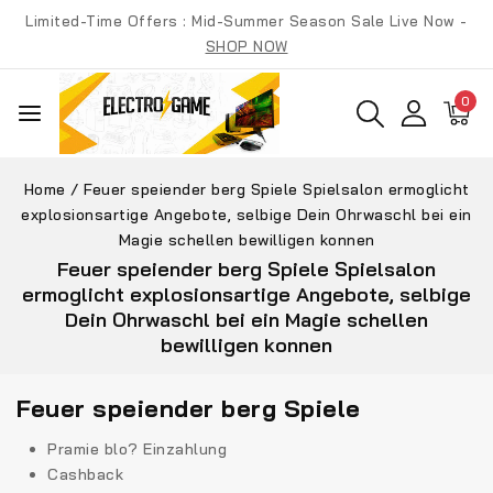
Skip
Limited-Time Offers : Mid-Summer Season Sale Live Now -
to
SHOP NOW
content
0
Home
/
Feuer speiender berg Spiele Spielsalon ermoglicht
explosionsartige Angebote, selbige Dein Ohrwaschl bei ein
Magie schellen bewilligen konnen
Feuer speiender berg Spiele Spielsalon
ermoglicht explosionsartige Angebote, selbige
Dein Ohrwaschl bei ein Magie schellen
bewilligen konnen
Feuer speiender berg Spiele
Pramie blo? Einzahlung
Cashback