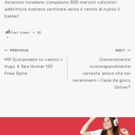
doveroso ricredere: compaiono 800 mercati calcistici
addirittura svariate centinaia verso il tennis di nuovo il
basket.
Post Views:
36
Navigare
PREVIOUS
NEXT
în
M8 Sustainable nv casino »
Ciononostante
Hugo 4 Sea Hunter 120
inconsapevolmente
articole
Freie Spins
vorreste amico che noi
recensiamo i Casa da gioco
Online?