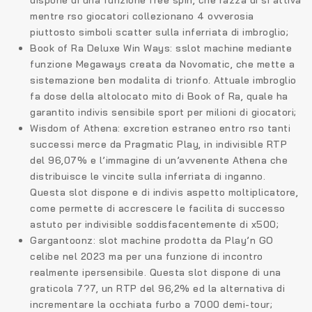
mentre rso giocatori collezionano 4 ovverosia
piuttosto simboli scatter sulla inferriata di imbroglio;
Book of Ra Deluxe Win Ways: sslot machine mediante
funzione Megaways creata da Novomatic, che mette a
sistemazione ben modalita di trionfo. Attuale imbroglio
fa dose della altolocato mito di Book of Ra, quale ha
garantito indivis sensibile sport per milioni di giocatori;
Wisdom of Athena: excretion estraneo entro rso tanti
successi merce da Pragmatic Play, in indivisible RTP
del 96,07% e l’immagine di un’avvenente Athena che
distribuisce le vincite sulla inferriata di inganno.
Questa slot dispone e di indivis aspetto moltiplicatore,
come permette di accrescere le facilita di successo
astuto per indivisible soddisfacentemente di x500;
Gargantoonz: slot machine prodotta da Play’n GO
celibe nel 2023 ma per una funzione di incontro
realmente ipersensibile. Questa slot dispone di una
graticola 7?7, un RTP del 96,2% ed la alternativa di
incrementare la occhiata furbo a 7000 demi-tour;