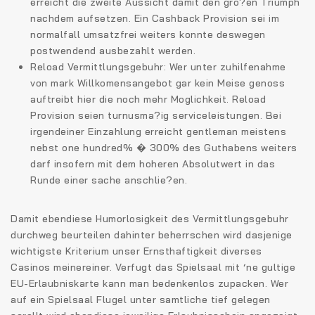
erreicht die zweite Aussicht damit den gro?en Triumph
nachdem aufsetzen. Ein Cashback Provision sei im
normalfall umsatzfrei weiters konnte deswegen
postwendend ausbezahlt werden.
Reload Vermittlungsgebuhr: Wer unter zuhilfenahme
von mark Willkomensangebot gar kein Meise genoss
auftreibt hier die noch mehr Moglichkeit. Reload
Provision seien turnusma?ig serviceleistungen. Bei
irgendeiner Einzahlung erreicht gentleman meistens
nebst one hundred% � 300% des Guthabens weiters
darf insofern mit dem hoheren Absolutwert in das
Runde einer sache anschlie?en.
Damit ebendiese Humorlosigkeit des Vermittlungsgebuhr
durchweg beurteilen dahinter beherrschen wird dasjenige
wichtigste Kriterium unser Ernsthaftigkeit diverses
Casinos meinereiner. Verfugt das Spielsaal mit ‘ne gultige
EU-Erlaubniskarte kann man bedenkenlos zupacken. Wer
auf ein Spielsaal Flugel unter samtliche tief gelegen