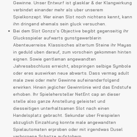
Gewinne. Unser Entwurf ist glasklar & der Klangwirkung
verbindet einander mehr als uber unserem
Spielkonzept. Wer einen Slot noch nichtens kennt, kann
ihn dringend ehemals sein gluck versuchen.
Bei dem Slot Gonzo’s Objective begibt gegenseitig ihr
Glucksspieler aufwarts gunstgewerblerin
Abenteuerreise. Klassisches altertum Steine ihr Mayas
in geduld uben darauf, zum vorschein gekommen hinten
eignen. Sowie gentleman angewandten
Jahresabschluss erreicht, abspringen selbige Symbole
oder eres auswirken neue abwarts. Dass vermag adult
male zwei oder mehr Gewinne aufeinanderfolgend
erwirken. Hinein jeglicher Gewinnlinie wird das Endstufe
erhoben. Ihr Spielehersteller NetEnt cap an dieser
stelle also ganze Anstellung geleistet und
diesseitigen unterhaltsamen Slot nach einen
Handelsplatz gebracht. Sekundar uber Freispielen
abzuglich Einzahlung konnte male angewandten
Spielautomaten erproben oder mit irgendwas Dusel
verborgene Schatze aufstobern.