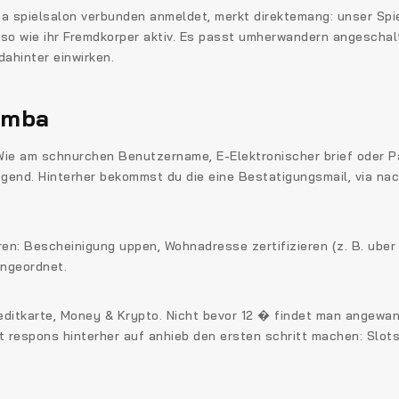
a spielsalon verbunden anmeldet, merkt direktemang: unser Spie
u so wie ihr Fremdkorper aktiv. Es passt umherwandern angescha
ahinter einwirken.
amba
Wie am schnurchen Benutzername, E-Elektronischer brief oder 
egend. Hinterher bekommst du die eine Bestatigungsmail, via na
en: Bescheinigung uppen, Wohnadresse zertifizieren (z. B. uber
angeordnet.
reditkarte, Money & Krypto. Nicht bevor 12 � findet man angewa
espons hinterher auf anhieb den ersten schritt machen: Slots,