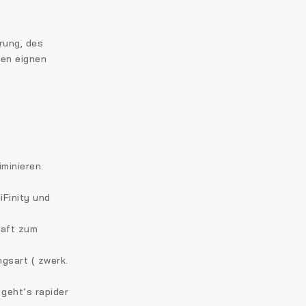
rung, des
ten eignen
minieren.
iFinity und
haft zum
gsart ( zwerk.
geht’s rapider