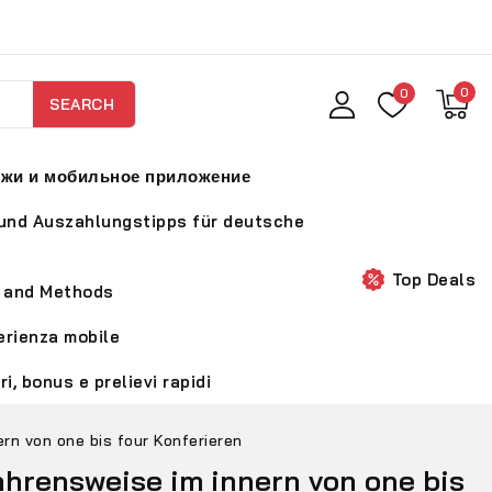
0
0
SEARCH
тежи и мобильное приложение
und Auszahlungstipps für deutsche
Top Deals
s and Methods
erienza mobile
, bonus e prelievi rapidi
rn von one bis four Konferieren
hrensweise im innern von one bis