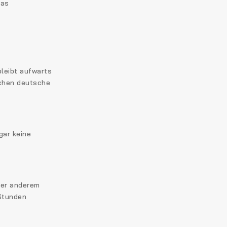
das
leibt aufwarts
schen deutsche
gar keine
ter anderem
 Stunden