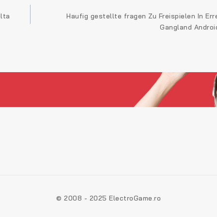
lta
Haufig gestellte fragen Zu Freispielen In Er
Gangland Androi
© 2008 - 2025 ElectroGame.ro