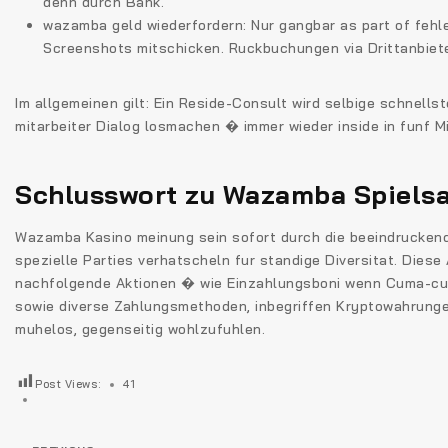
denn durch Bank.
wazamba geld wiederfordern: Nur gangbar as part of feh
Screenshots mitschicken. Ruckbuchungen via Drittanbiete
Im allgemeinen gilt: Ein Reside-Consult wird selbige schnellst
mitarbeiter Dialog losmachen � immer wieder inside in funf M
Schlusswort zu Wazamba Spiels
Wazamba Kasino meinung sein sofort durch die beeindruckende 
spezielle Parties verhatscheln fur standige Diversitat. Diese
nachfolgende Aktionen � wie Einzahlungsboni wenn Cuma-cu
sowie diverse Zahlungsmethoden, inbegriffen Kryptowahrungen,
muhelos, gegenseitig wohlzufuhlen.
Post Views:
41