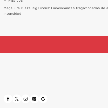
Navigare
PREVIOUS
Mega Fire Blaze Big Circus: Emocionantes tragamonedas de a
în
intensidad
articole