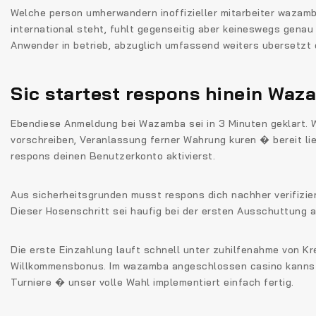
Welche person umherwandern inoffizieller mitarbeiter wazamb
international steht, fuhlt gegenseitig aber keineswegs gena
Anwender in betrieb, abzuglich umfassend weiters ubersetzt d
Sic startest respons hinein Waz
Ebendiese Anmeldung bei Wazamba sei in 3 Minuten geklart. 
vorschreiben, Veranlassung ferner Wahrung kuren � bereit li
respons deinen Benutzerkonto aktivierst.
Aus sicherheitsgrunden musst respons dich nachher verifizier
Dieser Hosenschritt sei haufig bei der ersten Ausschuttung 
Die erste Einzahlung lauft schnell unter zuhilfenahme von K
Willkommensbonus. Im wazamba angeschlossen casino kannst r
Turniere � unser volle Wahl implementiert einfach fertig.