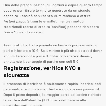
Una delle preoccupazioni più comuni è capire quanto tempo
occorre per ritirare le vincite generate da un piccolo
deposito. I casinò con licenza ADM tendono a offrire
instant payouts
tramite e‑wallet, mentre i metodi
tradizionali (carta di credito, bonifico) possono richiedere
fino a 5 giorni lavorativi.
Assicurati che il sito preveda un
limite di prelievo minimo
pari o inferiore a 10 €. Se il minimo è più alto, potresti dover
accumulare vincite prima di poter richiedere il denaro,
annullando il vantaggio di partire con soli 5 €.
Registrazione, verifica KYC e
sicurezza
Il processo di iscrizione è solitamente rapido: inserisci dati
personali, scegli un nome utente e imposta una password.
Dopo il primo deposito, la maggior parte dei casinò richiede
la verifica dell’identità (KYC) per conformarsi alle
normative anti‑lavaggio.