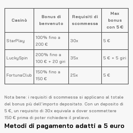
Max
Bonus di
Requisiti di
Casinò
bonus
benvenuto
scommessa
con 5 €
100% fino a
StarPlay
30x
5 €
200 €
200% fino a
LuckySpin
35x
5 € + 5 giri
100 € + 20 giri
150% fino a
FortunaClub
25x
5 €
150 €
Nota bene: i requisiti di scommessa si applicano al totale
del bonus più dell’importo depositato. Con un deposito di
5 €, un requisito di 30x equivale a dover scommettere
150 € prima di poter richiedere il prelievo.
Metodi di pagamento adatti a 5 euro