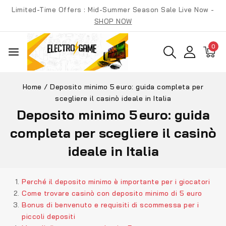
Skip
Limited-Time Offers : Mid-Summer Season Sale Live Now -
to
SHOP NOW
content
0
Home
/
Deposito minimo 5 euro: guida completa per
scegliere il casinò ideale in Italia
Deposito minimo 5 euro: guida
completa per scegliere il casinò
ideale in Italia
Perché il deposito minimo è importante per i giocatori
Come trovare casinò con deposito minimo di 5 euro
Bonus di benvenuto e requisiti di scommessa per i
piccoli depositi