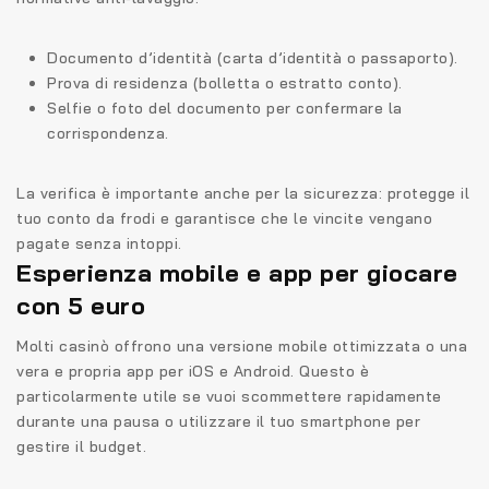
Documento d’identità (carta d’identità o passaporto).
Prova di residenza (bolletta o estratto conto).
Selfie o foto del documento per confermare la
corrispondenza.
La verifica è importante anche per la
sicurezza
: protegge il
tuo conto da frodi e garantisce che le vincite vengano
pagate senza intoppi.
Esperienza mobile e app per giocare
con 5 euro
Molti casinò offrono una versione mobile ottimizzata o una
vera e propria app per iOS e Android. Questo è
particolarmente utile se vuoi scommettere rapidamente
durante una pausa o utilizzare il tuo smartphone per
gestire il budget.