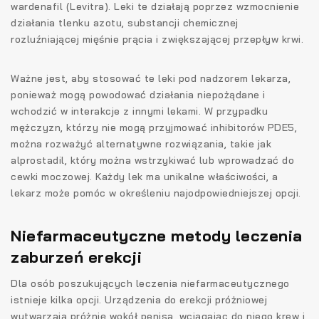
wardenafil (Levitra). Leki te działają poprzez wzmocnienie
działania tlenku azotu, substancji chemicznej
rozluźniającej mięśnie prącia i zwiększającej przepływ krwi.
Ważne jest, aby stosować te leki pod nadzorem lekarza,
ponieważ mogą powodować działania niepożądane i
wchodzić w interakcje z innymi lekami. W przypadku
mężczyzn, którzy nie mogą przyjmować inhibitorów PDE5,
można rozważyć alternatywne rozwiązania, takie jak
alprostadil, który można wstrzykiwać lub wprowadzać do
cewki moczowej. Każdy lek ma unikalne właściwości, a
lekarz może pomóc w określeniu najodpowiedniejszej opcji.
Niefarmaceutyczne metody leczenia
zaburzeń erekcji
Dla osób poszukujących leczenia niefarmaceutycznego
istnieje kilka opcji. Urządzenia do erekcji próżniowej
wytwarzają próżnię wokół penisa, wciągając do niego krew i