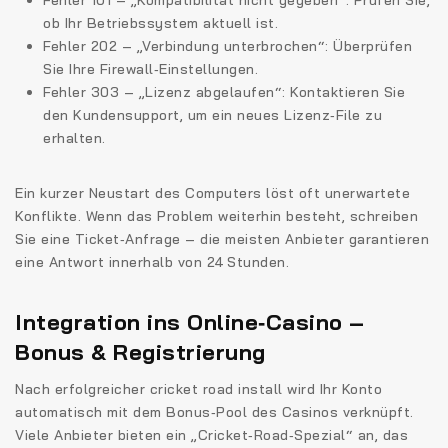
ob Ihr Betriebssystem aktuell ist.
Fehler 202 – „Verbindung unterbrochen“: Überprüfen
Sie Ihre Firewall‑Einstellungen.
Fehler 303 – „Lizenz abgelaufen“: Kontaktieren Sie
den Kundensupport, um ein neues Lizenz‑File zu
erhalten.
Ein kurzer Neustart des Computers löst oft unerwartete
Konflikte. Wenn das Problem weiterhin besteht, schreiben
Sie eine Ticket‑Anfrage – die meisten Anbieter garantieren
eine Antwort innerhalb von 24 Stunden.
Integration ins Online‑Casino –
Bonus & Registrierung
Nach erfolgreicher
cricket road install
wird Ihr Konto
automatisch mit dem Bonus‑Pool des Casinos verknüpft.
Viele Anbieter bieten ein „Cricket‑Road‑Spezial“ an, das