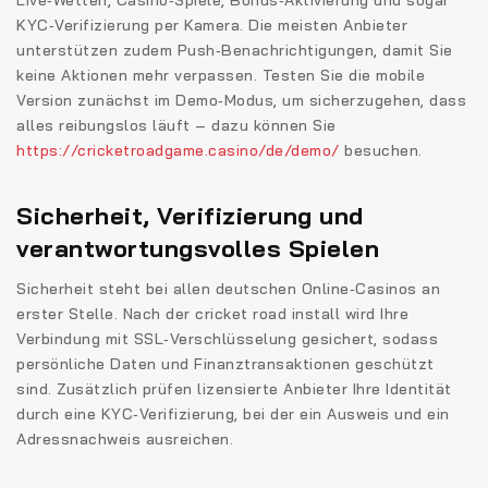
KYC‑Verifizierung per Kamera. Die meisten Anbieter
unterstützen zudem Push‑Benachrichtigungen, damit Sie
keine Aktionen mehr verpassen. Testen Sie die mobile
Version zunächst im Demo‑Modus, um sicherzugehen, dass
alles reibungslos läuft – dazu können Sie
https://cricketroadgame.casino/de/demo/
besuchen.
Sicherheit, Verifizierung und
verantwortungsvolles Spielen
Sicherheit steht bei allen deutschen Online‑Casinos an
erster Stelle. Nach der
cricket road install
wird Ihre
Verbindung mit SSL‑Verschlüsselung gesichert, sodass
persönliche Daten und Finanztransaktionen geschützt
sind. Zusätzlich prüfen lizensierte Anbieter Ihre Identität
durch eine KYC‑Verifizierung, bei der ein Ausweis und ein
Adressnachweis ausreichen.