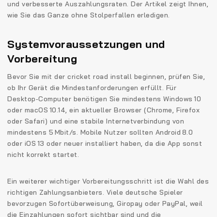
und verbesserte Auszahlungsraten. Der Artikel zeigt Ihnen,
wie Sie das Ganze ohne Stolperfallen erledigen.
Systemvoraussetzungen und
Vorbereitung
Bevor Sie mit der
cricket road install
beginnen, prüfen Sie,
ob Ihr Gerät die Mindestanforderungen erfüllt. Für
Desktop‑Computer benötigen Sie mindestens Windows 10
oder macOS 10.14, ein aktueller Browser (Chrome, Firefox
oder Safari) und eine stabile Internetverbindung von
mindestens 5 Mbit/s. Mobile Nutzer sollten Android 8.0
oder iOS 13 oder neuer installiert haben, da die App sonst
nicht korrekt startet.
Ein weiterer wichtiger Vorbereitungsschritt ist die Wahl des
richtigen Zahlungsanbieters. Viele deutsche Spieler
bevorzugen Sofortüberweisung, Giropay oder PayPal, weil
die Einzahlungen sofort sichtbar sind und die