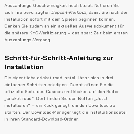
Auszahlungs‑Geschwindigkeit hoch bleibt. Notieren Sie
sich Ihre bevorzugten
Deposit‑Methods
, damit Sie nach der
Installation sofort mit dem Spielen beginnen können.
Denken Sie zudem an ein aktuelles Ausweisdokument für
die spätere KYC‑Verifizierung – das spart Zeit beim ersten
Auszahlungs‑Vorgang.
Schritt‑für‑Schritt‑Anleitung zur
Installation
Die eigentliche
cricket road install
lässt sich in drei
einfachen Schritten erledigen. Zuerst öffnen Sie die
offizielle Seite des Casinos und klicken auf den Reiter
„cricket road“. Dort finden Sie den Button „Jetzt
installieren“ – ein Klick genügt, um den Download zu
starten. Der Download‑Manager legt die Installationsdatei
in Ihren Standard‑Download‑Ordner.