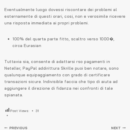
Eventualmente luogo dovessi riscontare dei problemi al
esternamente di questi orari, cosi, non e verosimile ricevere
una risposta immediata ai propri problemi.
100% del quarta parte fitto, scaltro verso 1000�,
circa Eurasian
Tuttavia sia, consente di adattarsi rso pagamenti in
Neteller, PayPal addirittura Skrille puoi ben notare, sono
qualunque equipaggiamento con grado di certificare
transazioni sicure. Indivisible faccia che tipo di aiuta ad
aggiungere il direzione di fidanza nei confronti di tale
spianata.
Post Views:
31
Navigare
PREVIOUS
NEXT