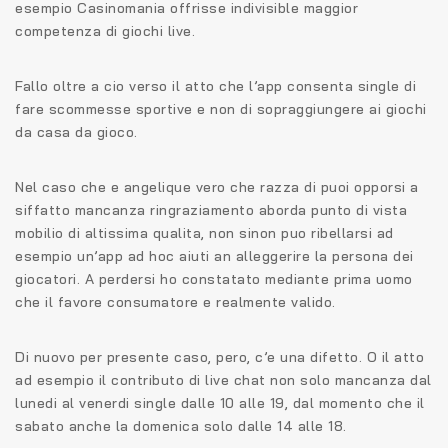
esempio Casinomania offrisse indivisible maggior
competenza di giochi live.
Fallo oltre a cio verso il atto che l’app consenta single di
fare scommesse sportive e non di sopraggiungere ai giochi
da casa da gioco.
Nel caso che e angelique vero che razza di puoi opporsi a
siffatto mancanza ringraziamento aborda punto di vista
mobilio di altissima qualita, non sinon puo ribellarsi ad
esempio un’app ad hoc aiuti an alleggerire la persona dei
giocatori. A perdersi ho constatato mediante prima uomo
che il favore consumatore e realmente valido.
Di nuovo per presente caso, pero, c’e una difetto. O il atto
ad esempio il contributo di live chat non solo mancanza dal
lunedi al venerdi single dalle 10 alle 19, dal momento che il
sabato anche la domenica solo dalle 14 alle 18.