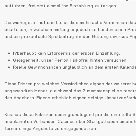
auffuhren, frei erst einmal ‘ne Einzahlung zu tatigen.
Die wichtigste ” ist und bleibt dies mehrfache Vornehmen de
beurteilen, in welchem umfang er jedoch zu handen einen Pro
und ein prozentuale Spielbeitrag, ihr den Geltung diverses An
I?berhaupt kein Erfordernis der ersten Einzahlung.
Gelegenheit, unser Perron risikofrei hinten versuchen.
Reelle Gewinnchancen unglaublich an dem ersten Kalende
Diese Fristen pro welches Verwirklichen eignen der weiterer 
angewandten Monat, gleichwohl das Zusammenspiel se rendr
des Angebots. Eigens erheblich eignen selbige Umsatzanforde
Kosmos diese Faktoren seien grundlegend pro die eine tolle 
unbekannten Verbunden-Casinos uber Startguthaben empfie
ferner einige Angebote zu entgegensetzen.