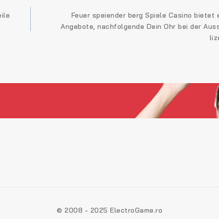
ile
Feuer speiender berg Spiele Casino bietet 
Angebote, nachfolgende Dein Ohr bei der Aus
li
© 2008 - 2025 ElectroGame.ro