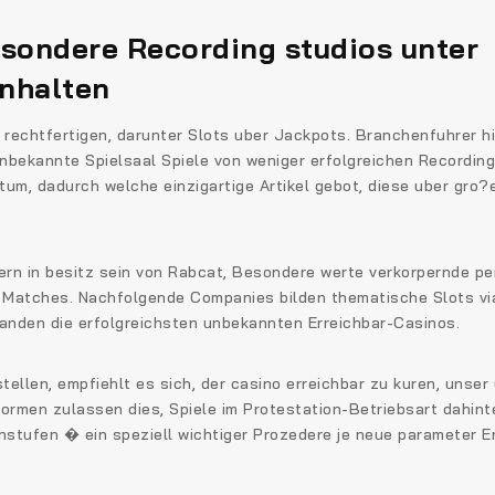
sondere Recording studios unter
Inhalten
rechtfertigen, darunter Slots uber Jackpots. Branchenfuhrer hi
nbekannte Spielsaal Spiele von weniger erfolgreichen Recording
um, dadurch welche einzigartige Artikel gebot, diese uber gro?
ern in besitz sein von Rabcat, Besondere werte verkorpernde pe
 Matches. Nachfolgende Companies bilden thematische Slots vi
handen die erfolgreichsten unbekannten Erreichbar-Casinos.
stellen, empfiehlt es sich, der casino erreichbar zu kuren, unse
formen zulassen dies, Spiele im Protestation-Betriebsart dahin
nstufen � ein speziell wichtiger Prozedere je neue parameter E