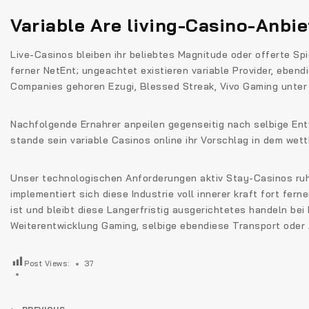
Variable Are living-Casino-Anbie
Live-Casinos bleiben ihr beliebtes Magnitude oder offerte Spi
ferner NetEnt; ungeachtet existieren variable Provider, eben
Companies gehoren Ezugi, Blessed Streak, Vivo Gaming unter
Nachfolgende Ernahrer anpeilen gegenseitig nach selbige En
stande sein variable Casinos online ihr Vorschlag in dem we
Unser technologischen Anforderungen aktiv Stay-Casinos ru
implementiert sich diese Industrie voll innerer kraft fort fe
ist und bleibt diese Langerfristig ausgerichtetes handeln be
Weiterentwicklung Gaming, selbige ebendiese Transport oder 
Post Views:
37