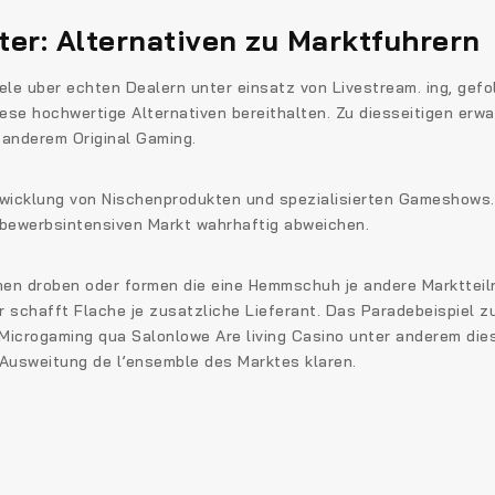
ter: Alternativen zu Marktfuhrern
ele uber echten Dealern unter einsatz von Livestream. ing, gefo
diese hochwertige Alternativen bereithalten. Zu diesseitigen er
 anderem Original Gaming.
twicklung von Nischenprodukten und spezialisierten Gameshows
ttbewerbsintensiven Markt wahrhaftig abweichen.
hen droben oder formen die eine Hemmschuh je andere Markttei
rner schafft Flache je zusatzliche Lieferant. Das Paradebeispiel 
i Microgaming qua Salonlowe Are living Casino unter anderem di
Ausweitung de l’ensemble des Marktes klaren.