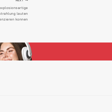
NEXT
explosionsartige
strahlung lauten
zenzieren konnen