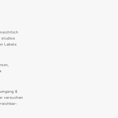
nsichtlich
 studios
en Labels
rson,
a
r umgang &
ter versuchen
rreichbar-