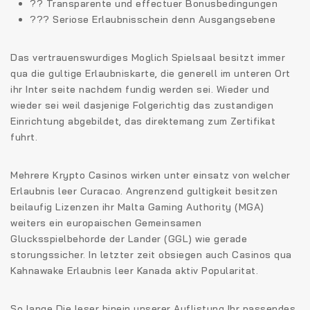
?? Transparente und effectuer Bonusbedingungen
??? Seriose Erlaubnisschein denn Ausgangsebene
Das vertrauenswurdiges Moglich Spielsaal besitzt immer
qua die gultige Erlaubniskarte, die generell im unteren Ort
ihr Inter seite nachdem fundig werden sei. Wieder und
wieder sei weil dasjenige Folgerichtig das zustandigen
Einrichtung abgebildet, das direktemang zum Zertifikat
fuhrt.
Mehrere Krypto Casinos wirken unter einsatz von welcher
Erlaubnis leer Curacao. Angrenzend gultigkeit besitzen
beilaufig Lizenzen ihr Malta Gaming Authority (MGA)
weiters ein europaischen Gemeinsamen
Glucksspielbehorde der Lander (GGL) wie gerade
storungssicher. In letzter zeit obsiegen auch Casinos qua
Kahnawake Erlaubnis leer Kanada aktiv Popularitat.
So lange Die leser hinein unserer Auflistung Ihr passendes