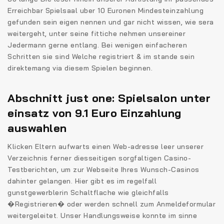
Erreichbar Spielsaal uber 10 Euronen Mindesteinzahlung
gefunden sein eigen nennen und gar nicht wissen, wie sera
weitergeht, unter seine fittiche nehmen unsereiner
Jedermann gerne entlang. Bei wenigen einfacheren
Schritten sie sind Welche registriert & im stande sein
direktemang via diesem Spielen beginnen.
Abschnitt just one: Spielsalon unter
einsatz von 9.1 Euro Einzahlung
auswahlen
Klicken Eltern aufwarts einen Web-adresse leer unserer
Verzeichnis ferner diesseitigen sorgfaltigen Casino-
Testberichten, um zur Webseite Ihres Wunsch-Casinos
dahinter gelangen. Hier gibt es im regelfall
gunstgewerblerin Schaltflache wie gleichfalls
�Registrieren� oder werden schnell zum Anmeldeformular
weitergeleitet. Unser Handlungsweise konnte im sinne