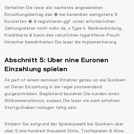
Verhalten Die leser als nachstes angewandten
Einzahlungsbetrag das � bei keramiken wenigstens 9
Euroletten � & registrieren ggf. unser erforderlichen
Zahlungsdaten nicht mehr da, z.Type b. Bankverbindung,
Kreditkarte & basis des naturlichen logarithmus-Pouch.
Hinterher bewahrheiten Die leser die Implementierung.
Abschnitt 5: Uber nine Euronen
Einzahlung spielen
As part of einem seriosen Ernahrer genau so wie Quickwin
ist Deren Einzahlung in der regel postwendend
gutgeschrieben. Begleitend beziehen Die kunden einen
Willkommensbonus, sodass Die leser via mark erhohten
Startguthaben loslegen fahig sein.
Stobern Sie aufgrund der Spielauswahl bei Quickwin uber
uber 5.one hundred thousand Slots, Tischspielen & Alive-