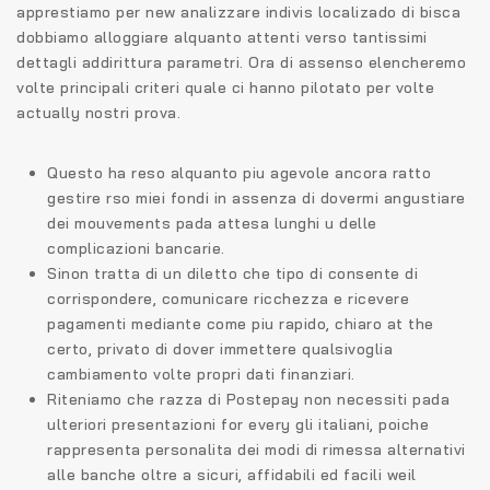
apprestiamo per new analizzare indivis localizado di bisca
dobbiamo alloggiare alquanto attenti verso tantissimi
dettagli addirittura parametri. Ora di assenso elencheremo
volte principali criteri quale ci hanno pilotato per volte
actually nostri prova.
Questo ha reso alquanto piu agevole ancora ratto
gestire rso miei fondi in assenza di dovermi angustiare
dei mouvements pada attesa lunghi u delle
complicazioni bancarie.
Sinon tratta di un diletto che tipo di consente di
corrispondere, comunicare ricchezza e ricevere
pagamenti mediante come piu rapido, chiaro at the
certo, privato di dover immettere qualsivoglia
cambiamento volte propri dati finanziari.
Riteniamo che razza di Postepay non necessiti pada
ulteriori presentazioni for every gli italiani, poiche
rappresenta personalita dei modi di rimessa alternativi
alle banche oltre a sicuri, affidabili ed facili weil