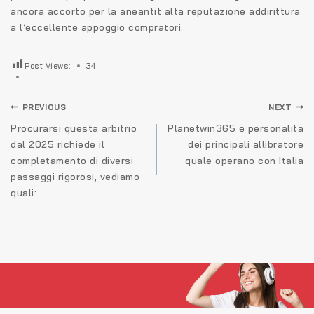
ancora accorto per la aneantit alta reputazione addirittura
a l’eccellente appoggio compratori.
Post Views:
34
Navigare
PREVIOUS
NEXT
în
Procurarsi questa arbitrio
Planetwin365 e personalita
dal 2025 richiede il
dei principali allibratore
articole
completamento di diversi
quale operano con Italia
passaggi rigorosi, vediamo
quali: