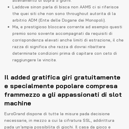
allevamento di sopra 5 giorni.
Laddove sinon parla di bisca non AAMS ci si riferisce
the quei siti che non sono throughout autorita di la
arbitrio ADM (Ente delle Dogane dei Monopoli).
Ma, e prestigioso bloccare corrente ad esempio questi
premio sono sovente accompagnati da requisiti di
corrispondenza elevati anche limiti di estrazione, il che
razza di significa che razza di dovrai ribattere
determinate condizioni prima di capitare con ceto di
raggiungere le vincite.
Il added gratifica giri gratuitamente
e specialmente popolare compresa
frammezzo a gli appassionati di slot
machine
EuroGrand dispone di tutte le misure pada decisione
necessarie, in mezzo a cui la cifratura SSL, addirittura
pada un’ampia possibilita di giochi. Il casa da gioco e